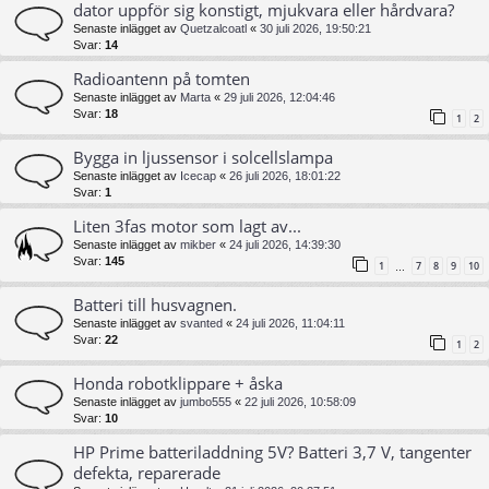
dator uppför sig konstigt, mjukvara eller hårdvara?
Senaste inlägget av
Quetzalcoatl
«
30 juli 2026, 19:50:21
Svar:
14
Radioantenn på tomten
Senaste inlägget av
Marta
«
29 juli 2026, 12:04:46
Svar:
18
1
2
Bygga in ljussensor i solcellslampa
Senaste inlägget av
Icecap
«
26 juli 2026, 18:01:22
Svar:
1
Liten 3fas motor som lagt av...
Senaste inlägget av
mikber
«
24 juli 2026, 14:39:30
Svar:
145
1
7
8
9
10
…
Batteri till husvagnen.
Senaste inlägget av
svanted
«
24 juli 2026, 11:04:11
Svar:
22
1
2
Honda robotklippare + åska
Senaste inlägget av
jumbo555
«
22 juli 2026, 10:58:09
Svar:
10
HP Prime batteriladdning 5V? Batteri 3,7 V, tangenter
defekta, reparerade