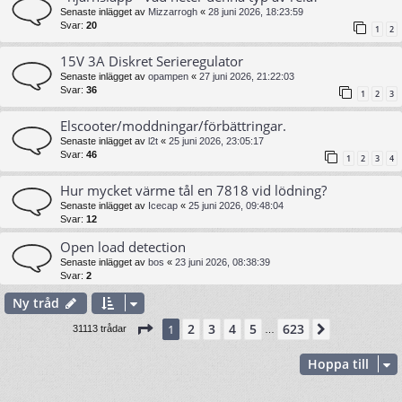
Senaste inlägget av
Mizzarrogh
«
28 juni 2026, 18:23:59
Svar:
20
1
2
15V 3A Diskret Serieregulator
Senaste inlägget av
opampen
«
27 juni 2026, 21:22:03
Svar:
36
1
2
3
Elscooter/moddningar/förbättringar.
Senaste inlägget av
l2t
«
25 juni 2026, 23:05:17
Svar:
46
1
2
3
4
Hur mycket värme tål en 7818 vid lödning?
Senaste inlägget av
Icecap
«
25 juni 2026, 09:48:04
Svar:
12
Open load detection
Senaste inlägget av
bos
«
23 juni 2026, 08:38:39
Svar:
2
Ny tråd
Sida
1
av
623
2
3
4
5
623
1
Nästa
31113 trådar
…
Hoppa till