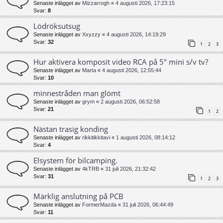
Senaste inlägget av
Mizzarrogh
«
4 augusti 2026, 17:23:15
Svar:
8
Lödröksutsug
Senaste inlägget av
Xxyzzy
«
4 augusti 2026, 14:19:29
Svar:
32
1
2
3
Hur aktivera komposit video RCA på 5" mini s/v tv?
Senaste inlägget av
Marta
«
4 augusti 2026, 12:55:44
Svar:
10
minnestråden man glömt
Senaste inlägget av
grym
«
2 augusti 2026, 06:52:58
Svar:
21
1
2
Nästan trasig konding
Senaste inlägget av
rikkitikkitavi
«
1 augusti 2026, 08:14:12
Svar:
4
Elsystem för bilcamping.
Senaste inlägget av
4kTRB
«
31 juli 2026, 21:32:42
Svar:
31
1
2
3
Märklig anslutning på PCB
Senaste inlägget av
FormerMazda
«
31 juli 2026, 06:44:49
Svar:
11