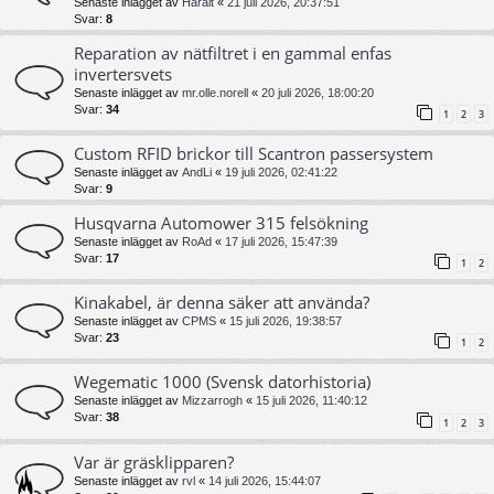
Senaste inlägget av
Haralt
«
21 juli 2026, 20:37:51
Svar:
8
Reparation av nätfiltret i en gammal enfas
invertersvets
Senaste inlägget av
mr.olle.norell
«
20 juli 2026, 18:00:20
Svar:
34
1
2
3
Custom RFID brickor till Scantron passersystem
Senaste inlägget av
AndLi
«
19 juli 2026, 02:41:22
Svar:
9
Husqvarna Automower 315 felsökning
Senaste inlägget av
RoAd
«
17 juli 2026, 15:47:39
Svar:
17
1
2
Kinakabel, är denna säker att använda?
Senaste inlägget av
CPMS
«
15 juli 2026, 19:38:57
Svar:
23
1
2
Wegematic 1000 (Svensk datorhistoria)
Senaste inlägget av
Mizzarrogh
«
15 juli 2026, 11:40:12
Svar:
38
1
2
3
Var är gräsklipparen?
Senaste inlägget av
rvl
«
14 juli 2026, 15:44:07