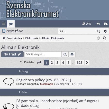
Wiki
Sök
na
Aktiva trådar
at
og
li
S
bb
Forumindex
eg
Elektronik
Allmän Elektronik
ga
m
ö
Allmän Elektronik
lä
ori
in
ed
k
nk
er
le
Sök
Avancerad sökning
Ny tråd
ar
m
Sida
1
av
623
2
3
4
5
623
1
Nästa
31113 trådar
…
Anslag
Regler och policy [rev. 6/1 2021]
Senaste inlägget av
GeekJoan
«
26 maj 2003, 17:13:10
Trådar
Få gammal rullbandspelare (ojordad) att fungera i
jordade uttag