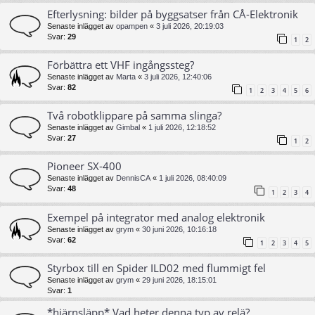
Efterlysning: bilder på byggsatser från CÅ-Elektronik
Senaste inlägget av
opampen
«
3 juli 2026, 20:19:03
Svar:
29
1
2
Förbättra ett VHF ingångssteg?
Senaste inlägget av
Marta
«
3 juli 2026, 12:40:06
Svar:
82
1
2
3
4
5
6
Två robotklippare på samma slinga?
Senaste inlägget av
Gimbal
«
1 juli 2026, 12:18:52
Svar:
27
1
2
Pioneer SX-400
Senaste inlägget av
DennisCA
«
1 juli 2026, 08:40:09
Svar:
48
1
2
3
4
Exempel på integrator med analog elektronik
Senaste inlägget av
grym
«
30 juni 2026, 10:16:18
Svar:
62
1
2
3
4
5
Styrbox till en Spider ILD02 med flummigt fel
Senaste inlägget av
grym
«
29 juni 2026, 18:15:01
Svar:
1
*hjärnsläpp* Vad heter denna typ av relä?