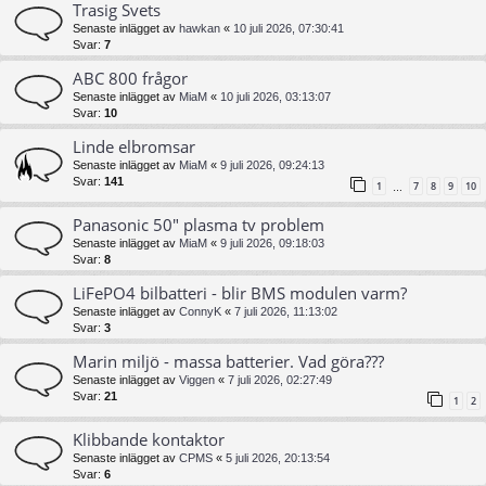
Trasig Svets
Senaste inlägget av
hawkan
«
10 juli 2026, 07:30:41
Svar:
7
ABC 800 frågor
Senaste inlägget av
MiaM
«
10 juli 2026, 03:13:07
Svar:
10
Linde elbromsar
Senaste inlägget av
MiaM
«
9 juli 2026, 09:24:13
Svar:
141
1
7
8
9
10
…
Panasonic 50" plasma tv problem
Senaste inlägget av
MiaM
«
9 juli 2026, 09:18:03
Svar:
8
LiFePO4 bilbatteri - blir BMS modulen varm?
Senaste inlägget av
ConnyK
«
7 juli 2026, 11:13:02
Svar:
3
Marin miljö - massa batterier. Vad göra???
Senaste inlägget av
Viggen
«
7 juli 2026, 02:27:49
Svar:
21
1
2
Klibbande kontaktor
Senaste inlägget av
CPMS
«
5 juli 2026, 20:13:54
Svar:
6