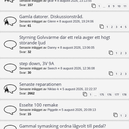
Senaste inlägget av
gkar
«
8 augusti 2026, 23:13:55
Svar:
157
1
8
9
10
11
…
Gamla datorer. Diskussionstråd.
Senaste inlägget av
Glenn
«
8 augusti 2026, 19:24:06
Svar:
61
1
2
3
4
5
Styrning Golvvärme där ett relä avger ett högt
störande ljud
Senaste inlägget av
Danny
«
8 augusti 2026, 13:06:05
Svar:
32
1
2
3
step down, 3V 9A
Senaste inlägget av
Swech
«
8 augusti 2026, 12:36:08
Svar:
30
1
2
3
Senaste reparationen
Senaste inlägget av
Niklas-k
«
5 augusti 2026, 22:22:37
Svar:
2662
1
175
176
177
178
…
Esselte 100 remake
Senaste inlägget av
Piggelin
«
5 augusti 2026, 20:09:13
Svar:
15
1
2
Gammal symasking ordna lågvolt till pedal?