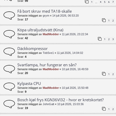
Svar:
99
1
4
5
6
7
…
Få bort skruv med TA18-skalle
Senaste inlägget av
grym
«
14 juli 2026, 06:53:20
Svar:
17
1
2
Köpa ultraljudstvätt (Kina)
Senaste inlägget av
MadModder
«
11 juli 2026, 23:22:34
Svar:
42
1
2
3
Däckkompressor
Senaste inlägget av
TobSve1
«
11 juli 2026, 14:04:02
Svar:
4
Svartlampa, hur fungerar en sån?
Senaste inlägget av
MadModder
«
10 juli 2026, 16:49:59
Svar:
20
1
2
Kylpasta CPU
Senaste inlägget av
MadModder
«
10 juli 2026, 15:50:48
Svar:
9
Bosch kjøl frys KGN36VI32 - hvor er kretskortet?
Senaste inlägget av
JohnGalt
«
10 juli 2026, 15:03:36
Svar:
19
1
2