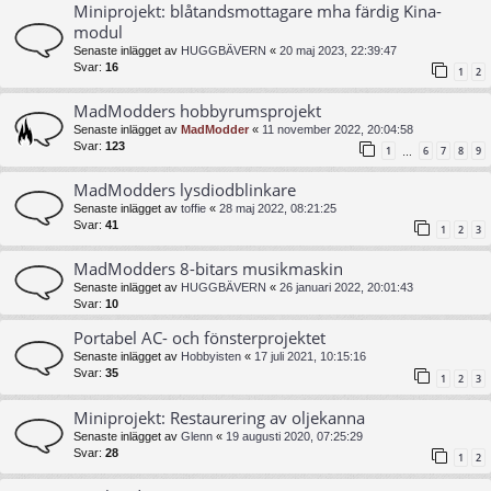
Miniprojekt: blåtandsmottagare mha färdig Kina-
modul
Senaste inlägget av
HUGGBÄVERN
«
20 maj 2023, 22:39:47
Svar:
16
1
2
MadModders hobbyrumsprojekt
Senaste inlägget av
MadModder
«
11 november 2022, 20:04:58
Svar:
123
1
6
7
8
9
…
MadModders lysdiodblinkare
Senaste inlägget av
toffie
«
28 maj 2022, 08:21:25
Svar:
41
1
2
3
MadModders 8-bitars musikmaskin
Senaste inlägget av
HUGGBÄVERN
«
26 januari 2022, 20:01:43
Svar:
10
Portabel AC- och fönsterprojektet
Senaste inlägget av
Hobbyisten
«
17 juli 2021, 10:15:16
Svar:
35
1
2
3
Miniprojekt: Restaurering av oljekanna
Senaste inlägget av
Glenn
«
19 augusti 2020, 07:25:29
Svar:
28
1
2