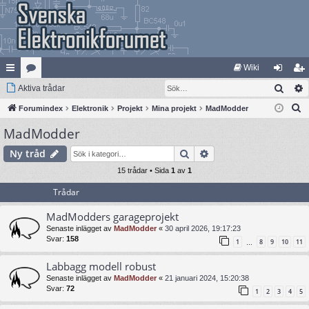
Wiki
Sök
na
Aktiva trådar
at
og
li
S
bb
Forumindex
eg
Elektronik
Projekt
Mina projekt
MadModder
ga
m
ö
MadModder
lä
ori
in
ed
k
nk
er
le
Sök
Avancerad sökning
Ny tråd
ar
15 trådar • Sida
1
av
1
m
Trådar
MadModders garageprojekt
Senaste inlägget av
MadModder
«
30 april 2026, 19:17:23
Svar:
158
1
8
9
10
11
…
Labbagg modell robust
Senaste inlägget av
MadModder
«
21 januari 2024, 15:20:38
Svar:
72
1
2
3
4
5