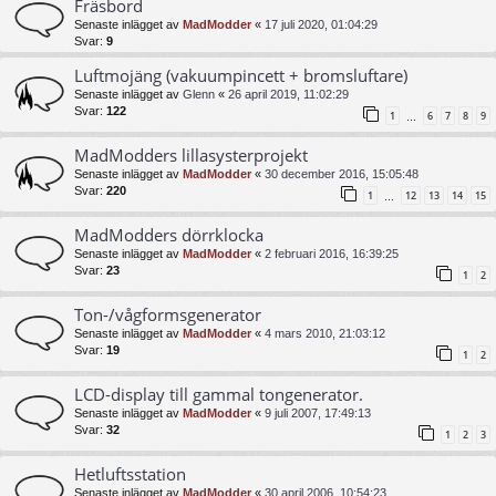
Fräsbord
Senaste inlägget av
MadModder
«
17 juli 2020, 01:04:29
Svar:
9
Luftmojäng (vakuumpincett + bromsluftare)
Senaste inlägget av
Glenn
«
26 april 2019, 11:02:29
Svar:
122
1
6
7
8
9
…
MadModders lillasysterprojekt
Senaste inlägget av
MadModder
«
30 december 2016, 15:05:48
Svar:
220
1
12
13
14
15
…
MadModders dörrklocka
Senaste inlägget av
MadModder
«
2 februari 2016, 16:39:25
Svar:
23
1
2
Ton-/vågformsgenerator
Senaste inlägget av
MadModder
«
4 mars 2010, 21:03:12
Svar:
19
1
2
LCD-display till gammal tongenerator.
Senaste inlägget av
MadModder
«
9 juli 2007, 17:49:13
Svar:
32
1
2
3
Hetluftsstation
Senaste inlägget av
MadModder
«
30 april 2006, 10:54:23