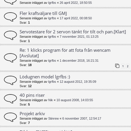
Senaste inlägget av
lgrfbs
«
26 april 2022, 18:50:55
Fler kraftväljare till GMJ
Senaste inlägget av
lgrfbs
«
17 april 2022, 00:08:50
Svar:
1
Servotestare för 2 servon tänkt för tilt och pan.[Klart]
Senaste inlägget av
lgrfbs
«
7 november 2021, 01:13:25
Svar:
1
Re: 1 klicks program för att fota från wencam
[Avslutat]
Senaste inlägget av
lgrfbs
«
1 december 2018, 16:21:31
Svar:
18
1
2
Lödugnen model lgrfbs :)
Senaste inlägget av
lgrfbs
«
12 augusti 2012, 19:35:09
Svar:
12
40 pins riser
Senaste inlägget av
Nik
«
10 augusti 2008, 14:03:55
Svar:
5
Projekt arkiv
Senaste inlägget av
Stinrew
«
6 november 2007, 12:54:17
Svar:
7