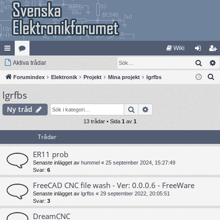
Wiki
Sök
na
Aktiva trådar
at
og
li
S
bb
Forumindex
eg
Elektronik
Projekt
Mina projekt
lgrfbs
ga
m
ö
lgrfbs
lä
ori
in
ed
k
nk
er
le
Sök
Avancerad sökning
Ny tråd
ar
13 trådar • Sida
1
av
1
m
Trådar
ER11 prob
Senaste inlägget av
hummel
«
25 september 2024, 15:27:49
Svar:
6
FreeCAD CNC file wash - Ver: 0.0.0.6 - FreeWare
Senaste inlägget av
lgrfbs
«
29 september 2022, 20:05:51
Svar:
3
DreamCNC