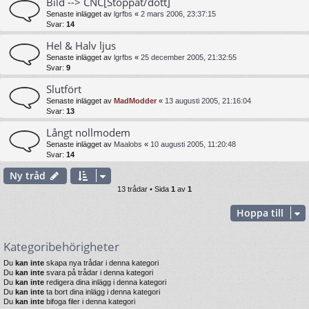
Bild --> CNC[Stoppat/dött]
Senaste inlägget av
lgrfbs
«
2 mars 2006, 23:37:15
Svar:
14
Hel & Halv ljus
Senaste inlägget av
lgrfbs
«
25 december 2005, 21:32:55
Svar:
9
Slutfört
Senaste inlägget av
MadModder
«
13 augusti 2005, 21:16:04
Svar:
13
Långt nollmodem
Senaste inlägget av
Maalobs
«
10 augusti 2005, 11:20:48
Svar:
14
Ny tråd
13 trådar • Sida
1
av
1
Hoppa till
Kategoribehörigheter
Du
kan inte
skapa nya trådar i denna kategori
Du
kan inte
svara på trådar i denna kategori
Du
kan inte
redigera dina inlägg i denna kategori
Du
kan inte
ta bort dina inlägg i denna kategori
Du
kan inte
bifoga filer i denna kategori