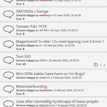
Senaste inlägget av
GeekJoan
«
21 april 2026, 20:32:41
Svar:
1
SIM7000G i Sverige
Senaste inlägget av
mrfrenzy
«
27 mars 2026, 16:18:36
Svar:
4
Tantaler från 1978
Senaste inlägget av
4kTRB
«
20 mars 2026, 04:30:13
Svar:
8
Magentventil 5v eller 12v med öppning runt 4.6mm ?
Senaste inlägget av
ie
«
26 februari 2026, 13:23:29
Svar:
6
Tom SSD
Senaste inlägget av
ASEA
«
20 februari 2026, 18:29:51
Svar:
21
1
2
Mini-DIN6 kablar hane-hane ca 1m långa?
Senaste inlägget av
AndersG
«
4 februari 2026, 13:00:19
Motorstartkonding
Senaste inlägget av
GeekJoan
«
3 februari 2026, 20:14:37
Svar:
5
Letar efter värmetålig tryckknapp till bastu projekt
Senaste inlägget av
klipptobrunnit
«
24 januari 2026, 20:38:29