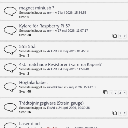
magnet miniusb ?
Senaste inlägget av
grym
«
7 juni 2026, 15:34:55
Svar:
6
Kylare för Raspberry Pi 5?
Senaste inlägget av
grym
«
17 maj 2026, 11:07:17
Svar:
28
1
2
555 55år
Senaste inlägget av
4kTRB
«
6 maj 2026, 01:45:36
Svar:
3
4st. matchade Resistorer i samma Kapsel?
Senaste inlägget av
4kTRB
«
4 maj 2026, 11:59:40
Svar:
2
Högtalarkabel.
Senaste inlägget av
rikkitikkitavi
«
2 maj 2026, 15:41:18
Svar:
48
1
2
3
4
Trådtöjningsgivare (Strain gauge)
Senaste inlägget av
RoAd
«
24 april 2026, 10:39:36
Svar:
26
1
2
Laser diod