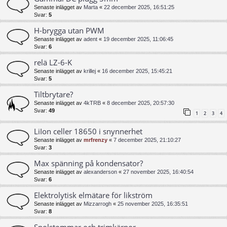
Senaste inlägget av
Marta
«
22 december 2025, 16:51:25
Svar:
5
H-brygga utan PWM
Senaste inlägget av
adent
«
19 december 2025, 11:06:45
Svar:
6
relä LZ-6-K
Senaste inlägget av
krillej
«
16 december 2025, 15:45:21
Svar:
5
Tiltbrytare?
Senaste inlägget av
4kTRB
«
8 december 2025, 20:57:30
Svar:
49
1
2
3
4
LiIon celler 18650 i snynnerhet
Senaste inlägget av
mrfrenzy
«
7 december 2025, 21:10:27
Svar:
3
Max spänning på kondensator?
Senaste inlägget av
alexanderson
«
27 november 2025, 16:40:54
Svar:
6
Elektrolytisk elmätare för likström
Senaste inlägget av
Mizzarrogh
«
25 november 2025, 16:35:51
Svar:
8
Spolstommar och trimkärnor