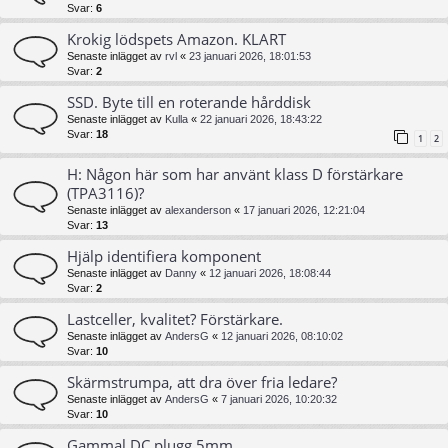
Svar:
6
Krokig lödspets Amazon. KLART
Senaste inlägget av
rvl
«
23 januari 2026, 18:01:53
Svar:
2
SSD. Byte till en roterande hårddisk
Senaste inlägget av
Kulla
«
22 januari 2026, 18:43:22
Svar:
18
1
2
H: Någon här som har använt klass D förstärkare
(TPA3116)?
Senaste inlägget av
alexanderson
«
17 januari 2026, 12:21:04
Svar:
13
Hjälp identifiera komponent
Senaste inlägget av
Danny
«
12 januari 2026, 18:08:44
Svar:
2
Lastceller, kvalitet? Förstärkare.
Senaste inlägget av
AndersG
«
12 januari 2026, 08:10:02
Svar:
10
Skärmstrumpa, att dra över fria ledare?
Senaste inlägget av
AndersG
«
7 januari 2026, 10:20:32
Svar:
10
Gammal DC plugg 5mm