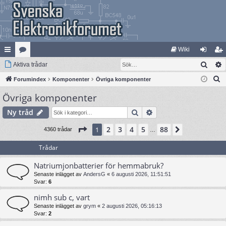
Wiki
Sök
na
Aktiva trådar
at
og
li
S
bb
Forumindex
eg
Komponenter
Övriga komponenter
ga
m
ö
Övriga komponenter
lä
ori
in
ed
k
nk
er
le
Sök
Avancerad sökning
Ny tråd
ar
m
Sida
1
av
88
2
3
4
5
88
1
Nästa
4360 trådar
…
Trådar
Natriumjonbatterier för hemmabruk?
Senaste inlägget av
AndersG
«
6 augusti 2026, 11:51:51
Svar:
6
nimh sub c, vart
Senaste inlägget av
grym
«
2 augusti 2026, 05:16:13
Svar:
2