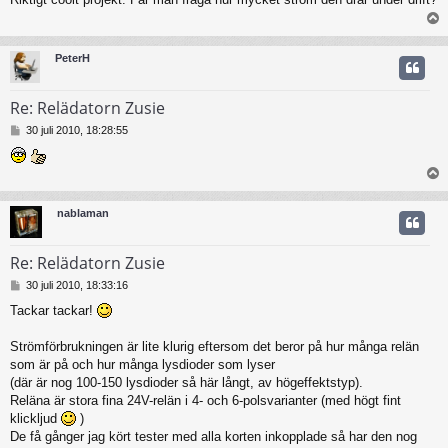
l
ä
g
g
PeterH
Re: Relädatorn Zusie
I
30 juli 2010, 18:28:55
n
l
ä
g
g
nablaman
Re: Relädatorn Zusie
I
30 juli 2010, 18:33:16
n
Tackar tackar!
l
ä
g
Strömförbrukningen är lite klurig eftersom det beror på hur många relän
g
som är på och hur många lysdioder som lyser
(där är nog 100-150 lysdioder så här långt, av högeffektstyp).
Reläna är stora fina 24V-relän i 4- och 6-polsvarianter (med högt fint
klickljud
)
De få gånger jag kört tester med alla korten inkopplade så har den nog