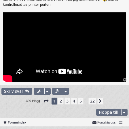
kontrollerad av printer porten.
Skriv svar
Sida
1
av
22
2
3
4
5
22
1
Nästa
320 inlägg
…
Hoppa till
Forumindex
Kontakta oss