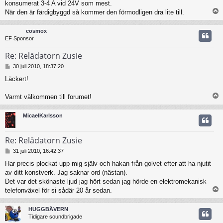
konsumerat 3-4 A vid 24V som mest.
När den är färdigbyggd så kommer den förmodligen dra lite till.
cosmox
EF Sponsor
Re: Relädatorn Zusie
I
30 juli 2010, 18:37:20
n
Läckert!
l
ä
g
Varmt välkommen till forumet!
g
MicaelKarlsson
Re: Relädatorn Zusie
I
31 juli 2010, 16:42:37
n
Har precis plockat upp mig själv och hakan från golvet efter att ha njutit
l
av ditt konstverk. Jag saknar ord (nästan).
ä
g
Det var det skönaste ljud jag hört sedan jag hörde en elektromekanisk
g
telefonväxel för si sådär 20 år sedan.
HUGGBÄVERN
Tidigare soundbrigade