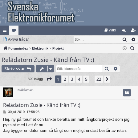
Wiki
Sök
na
Aktiva trådar
at
og
li
S
bb
Forumindex
eg
Elektronik
Projekt
ga
m
ö
Relädatorn Zusie - Känd från TV :)
lä
ori
in
ed
k
nk
er
le
Sök
Avancera
Skriv svar
ar
m
Sida
1
av
22
2
3
4
5
22
1
Nästa
320 inlägg
…
nablaman
Relädatorn Zusie - Känd från TV :)
I
30 juli 2010, 17:58:26
n
Hej, ny på forumet och tänkte berätta om mitt långkörarprojekt som jag
l
pysslat med i ett år nu.
ä
g
Jag bygger en dator som så långt som möjligt endast består av relän.
g