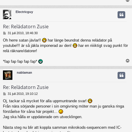
ä
g
g
Electricguy
Re: Relädatorn Zusie
I
31 juli 2010, 18:46:30
n
Oh herre satan jävlar!!
har länge beundrat denna relädator på
l
youtube!!! är så jäkla imponerad av den!
har en riiiiktigt svag punkt för
ä
g
relä räknare/datorer!
g
*fap fap fap fap fap*
nablaman
Re: Relädatorn Zusie
I
31 juli 2010, 19:10:12
n
Oj, tackar så mycket för alla uppmuntrande svar!
l
Från nära sörjande personer i sin omgivning möter man ju ganska ringa
ä
g
förståelse för såna här projekt...
g
Jag ska hålla er uppdaterade om utvecklingen.
Nästa steg nu blir att koppla samman mikrokods-sequencern med IC-