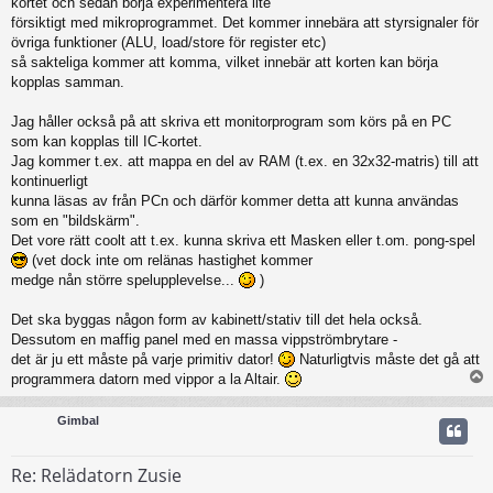
kortet och sedan börja experimentera lite
försiktigt med mikroprogrammet. Det kommer innebära att styrsignaler för
övriga funktioner (ALU, load/store för register etc)
så sakteliga kommer att komma, vilket innebär att korten kan börja
kopplas samman.
Jag håller också på att skriva ett monitorprogram som körs på en PC
som kan kopplas till IC-kortet.
Jag kommer t.ex. att mappa en del av RAM (t.ex. en 32x32-matris) till att
kontinuerligt
kunna läsas av från PCn och därför kommer detta att kunna användas
som en "bildskärm".
Det vore rätt coolt att t.ex. kunna skriva ett Masken eller t.om. pong-spel
(vet dock inte om relänas hastighet kommer
medge nån större spelupplevelse...
)
Det ska byggas någon form av kabinett/stativ till det hela också.
Dessutom en maffig panel med en massa vippströmbrytare -
det är ju ett måste på varje primitiv dator!
Naturligtvis måste det gå att
programmera datorn med vippor a la Altair.
Gimbal
Re: Relädatorn Zusie