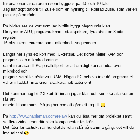
Inspirationen är datorerna som byggdes på 30- och 40-talet.
Jag har döpt datorn till Zusie som en hyllning till Konrad Zuse, som var en
pionjär på området.
På bilden ses de kort som jag hittills byggt någorlunda klart.
De rymmer ALU, programräknare, stackpekare, fyra stycken 8-bits
register,
16-bits inkrementerare samt mikrokods-sequencern.
Längst ner syns ett kort med IC-kretsar. Det kortet håller RAM och
program- och mikrokodsminne
samt interface till PC-parallellport för att smidigt kunna ladda över
mikrokod och
program samt läsa/skriva i RAM. Någon PC behövs inte då programmet
väl är inladdat, maskinen ska köra helt autonomt.
Det kommer nog bli 2-3 kort till innan jag är klar, och sen ska alla korten
fås att
arbeta tillsammans. Så jag har nog att göra ett tag till
På
http://www.nablaman.com/relay/
kan du läsa mer om projektet samt
se flera videofilmer där olika komponenter testkörs.
Det låter fantastiskt när hundratals relän slår på samma gång, det vill du
inte missa!