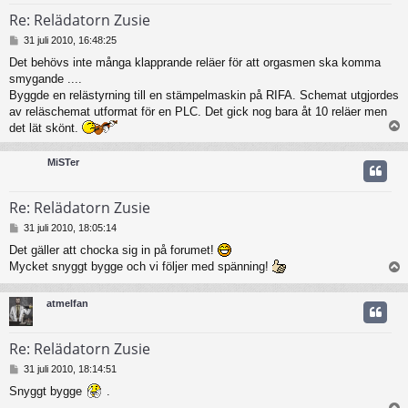
Re: Relädatorn Zusie
I
31 juli 2010, 16:48:25
n
Det behövs inte många klapprande reläer för att orgasmen ska komma
l
smygande ....
ä
g
Byggde en relästyrning till en stämpelmaskin på RIFA. Schemat utgjordes
g
av reläschemat utformat för en PLC. Det gick nog bara åt 10 reläer men
det lät skönt.
MiSTer
Re: Relädatorn Zusie
I
31 juli 2010, 18:05:14
n
Det gäller att chocka sig in på forumet!
l
Mycket snyggt bygge och vi följer med spänning!
ä
g
g
atmelfan
Re: Relädatorn Zusie
I
31 juli 2010, 18:14:51
n
Snyggt bygge
.
l