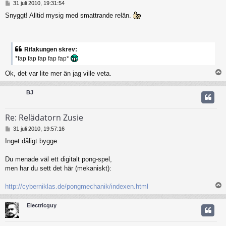
I
31 juli 2010, 19:31:54
n
Snyggt! Alltid mysig med smattrande relän.
l
ä
g
g
Rifakungen skrev:
*fap fap fap fap fap*
Ok, det var lite mer än jag ville veta.
BJ
Re: Relädatorn Zusie
I
31 juli 2010, 19:57:16
n
Inget dåligt bygge.
l
ä
g
Du menade väl ett digitalt pong-spel,
g
men har du sett det här (mekaniskt):
http://cyberniklas.de/pongmechanik/indexen.html
Electricguy