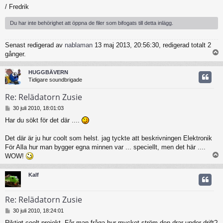
/ Fredrik
Du har inte behörighet att öppna de filer som bifogats till detta inlägg.
Senast redigerad av
nablaman
13 maj 2013, 20:56:30, redigerad totalt 2
gånger.
HUGGBÄVERN
Tidigare soundbrigade
Re: Relädatorn Zusie
I
30 juli 2010, 18:01:03
n
Har du sökt för det där ....
l
ä
g
Det där är ju hur coolt som helst. jag tyckte att beskrivningen Elektronik
g
För Alla hur man bygger egna minnen var ... speciellt, men det här ....
WOW!
Kalf
Re: Relädatorn Zusie
I
30 juli 2010, 18:24:01
n
Riktigt coolt projekt. Får man fråga hur mycket ström den drar under drift?