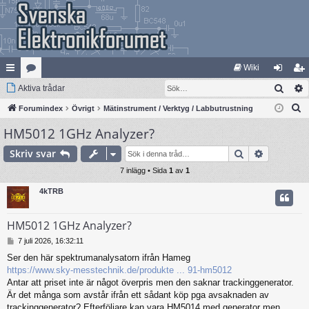
Wiki
Sök
na
Aktiva trådar
at
og
li
S
bb
Forumindex
eg
Övrigt
Mätinstrument / Verktyg / Labbutrustning
ga
m
ö
HM5012 1GHz Analyzer?
lä
ori
in
ed
k
nk
er
le
Sök
Avancera
Skriv svar
ar
7 inlägg • Sida
1
av
1
m
4kTRB
HM5012 1GHz Analyzer?
I
7 juli 2026, 16:32:11
n
Ser den här spektrumanalysatorn ifrån Hameg
l
https://www.sky-messtechnik.de/produkte ... 91-hm5012
ä
g
Antar att priset inte är något överpris men den saknar trackinggenerator.
g
Är det många som avstår ifrån ett sådant köp pga avsaknaden av
trackinggenerator? Efterföljare kan vara HM5014 med generator men