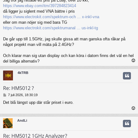
Jag tror jag hittade ett pris på Ebay, över 20 kkr,
https://www.ebay.com/itm/397284823414
då ligger ju siglent med VNA bättre i pris
https://www.electrokit.com/spektrum-och ... x-inkl-vna
eller om man nöjer sig med bara TG
https://www.electrokit.com/spektrumanal ... us-inkl-tg
De går upp till 1.5GHz, jag skulle gissa att man ganska ofta råkar på
något projekt man vill mäta på 2.4GHz?
Och klarar man sig utan display och kan köra i datorn finns det väl en hel
del billiga alternativ?
4kTRB
Re: HM5012 ?
I
7 juli 2026, 18:30:19
n
Det blå längst upp där står priset i euro.
l
ä
g
g
AndLi
Re: HM5012 1GHz Analyzer?