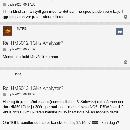
I
8 juli 2026, 00:17:30
n
Hmm blind är man tydligen med, är det samma spec på den på e-bay, 4
l
ggr pengarna var ju rätt stor skillnad.
ä
g
g
4kTRB
Re: HM5012 1GHz Analyzer?
I
8 juli 2026, 00:21:09
n
Moms och frakt lär väl tillkomma.
l
ä
g
g
H.O
Re: HM5012 1GHz Analyzer?
I
8 juli 2026, 09:18:02
n
Hameg är ju ett känt märke (numera Rohde & Schwarz) och så men den
l
där (HM5012) är ju 30år gammal - det "måste" vara NOS. RBW "ner till"
ä
g
9kHz och PC-mjukvaran kanske bli svår att köra på en modern dator.
g
Om 1GHz bandbredd räcker kanske en
tinySA
för <1000:- kan duga?