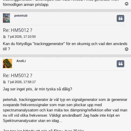
förmodligen annan prislapp.
petertub
Re: HM5012 ?
I
7 juli 2026, 17:10:50
n
Kan du förtydliga "trackinggenerator" för en okunnig och vad den används
l
till ?
ä
g
g
AndLi
Re: HM5012 ?
I
7 juli 2026, 17:58:17
n
Jag ser inget pris, är min tyska så dålig?
l
ä
g
petertub, trackinggenerator är väl typ en signalgenerator som är genererar
g
svepande frekvenssignaler som man sen plockar upp med
spectrumanalysatorn och kan mäta tex dämpning/reflektion eller vad man
nu vill vid olika frekvenser. Väldigt användbart! Jag hade inte köpt en
Spektrumanalysator utan en idag...