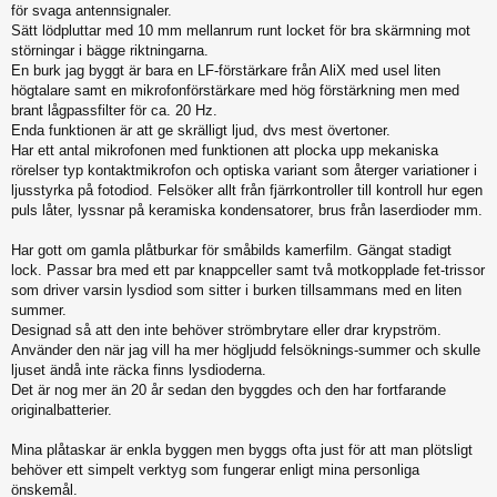
för svaga antennsignaler.
Sätt lödpluttar med 10 mm mellanrum runt locket för bra skärmning mot
störningar i bägge riktningarna.
En burk jag byggt är bara en LF-förstärkare från AliX med usel liten
högtalare samt en mikrofonförstärkare med hög förstärkning men med
brant lågpassfilter för ca. 20 Hz.
Enda funktionen är att ge skrälligt ljud, dvs mest övertoner.
Har ett antal mikrofonen med funktionen att plocka upp mekaniska
rörelser typ kontaktmikrofon och optiska variant som återger variationer i
ljusstyrka på fotodiod. Felsöker allt från fjärrkontroller till kontroll hur egen
puls låter, lyssnar på keramiska kondensatorer, brus från laserdioder mm.
Har gott om gamla plåtburkar för småbilds kamerfilm. Gängat stadigt
lock. Passar bra med ett par knappceller samt två motkopplade fet-trissor
som driver varsin lysdiod som sitter i burken tillsammans med en liten
summer.
Designad så att den inte behöver strömbrytare eller drar krypström.
Använder den när jag vill ha mer högljudd felsöknings-summer och skulle
ljuset ändå inte räcka finns lysdioderna.
Det är nog mer än 20 år sedan den byggdes och den har fortfarande
originalbatterier.
Mina plåtaskar är enkla byggen men byggs ofta just för att man plötsligt
behöver ett simpelt verktyg som fungerar enligt mina personliga
önskemål.