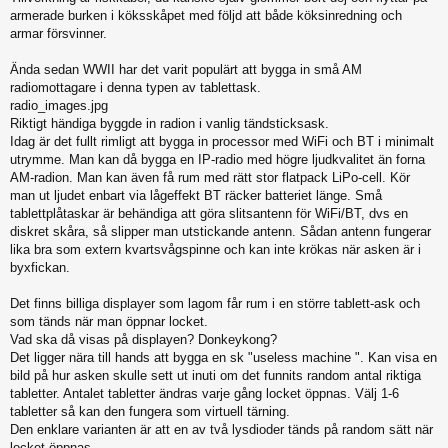
armerade burken i köksskåpet med följd att både köksinredning och
armar försvinner.
Ända sedan WWII har det varit populärt att bygga in små AM
radiomottagare i denna typen av tablettask.
radio_images.jpg
Riktigt händiga byggde in radion i vanlig tändsticksask.
Idag är det fullt rimligt att bygga in processor med WiFi och BT i minimalt
utrymme. Man kan då bygga en IP-radio med högre ljudkvalitet än forna
AM-radion. Man kan även få rum med rätt stor flatpack LiPo-cell. Kör
man ut ljudet enbart via lågeffekt BT räcker batteriet länge. Små
tablettplåtaskar är behändiga att göra slitsantenn för WiFi/BT, dvs en
diskret skåra, så slipper man utstickande antenn. Sådan antenn fungerar
lika bra som extern kvartsvågspinne och kan inte krökas när asken är i
byxfickan.
Det finns billiga displayer som lagom får rum i en större tablett-ask och
som tänds när man öppnar locket.
Vad ska då visas på displayen? Donkeykong?
Det ligger nära till hands att bygga en sk "useless machine ". Kan visa en
bild på hur asken skulle sett ut inuti om det funnits random antal riktiga
tabletter. Antalet tabletter ändras varje gång locket öppnas. Välj 1-6
tabletter så kan den fungera som virtuell tärning.
Den enklare varianten är att en av två lysdioder tänds på random sätt när
locket öppnas.