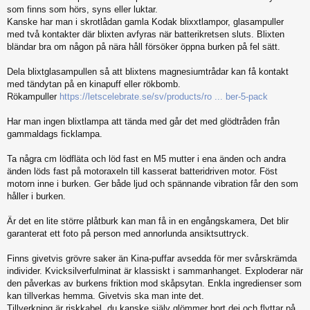
som finns som hörs, syns eller luktar.
Kanske har man i skrotlådan gamla Kodak blixxtlampor, glasampuller
med två kontakter där blixten avfyras när batterikretsen sluts. Blixten
bländar bra om någon på nära håll försöker öppna burken på fel sätt.
Dela blixtglasampullen så att blixtens magnesiumtrådar kan få kontakt
med tändytan på en kinapuff eller rökbomb.
Rökampuller
https://letscelebrate.se/sv/products/ro ... ber-5-pack
Har man ingen blixtlampa att tända med går det med glödtråden från
gammaldags ficklampa.
Ta några cm lödfläta och löd fast en M5 mutter i ena änden och andra
änden löds fast på motoraxeln till kasserat batteridriven motor. Föst
motorn inne i burken. Ger både ljud och spännande vibration får den som
håller i burken.
Är det en lite större plåtburk kan man få in en engångskamera, Det blir
garanterat ett foto på person med annorlunda ansiktsuttryck.
Finns givetvis grövre saker än Kina-puffar avsedda för mer svårskrämda
individer. Kvicksilverfulminat är klassiskt i sammanhanget. Exploderar när
den påverkas av burkens friktion mod skåpsytan. Enkla ingredienser som
kan tillverkas hemma. Givetvis ska man inte det.
Tillverkning är riskkabel, du kanske själv glömmer bort dej och flyttar på