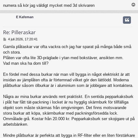
g
numera så kör jag väldigt mycket med 3d skrivaren
E Kafeman
Re: Pilleraskar
I
4 juli 2026, 17:20:41
n
Gamla plåtaskar var ofta vackra och jag har sparat på många både små
l
och stora.
ä
g
Plåten var ofta lite 3D-präglade i ytan med bokstäver, ansikten mm.
g
Vad man ska ha dom till?
En fördel med dessa burkar när man vill bygga in något elektriskt är att
insidan av järnplåten ofta är förternnad vilket gör den lättlödd. Moderna
plåtburkar såsom ölburkar är i aluminium som är jobbigare att kontaktera.
Några av mina burkar används rent praktiskt. En sentida pepparkaksburk
i plåt har fått tät-packning i locket är nu hygglig skärmburk för tillfälliga
objekt som måste skärmas från omgivningen. Det finns motsvarande
stora burkar att köpa, skärmburkar med packningsförsedda lock.
Ommålade grå. Kostar från 20.000 kr. Pepparkaksburk ser skojigare ut på
arbetsbänken.
Mindre plåtburkar är perfekta att bygga in RF-filter eller en liten förstärkare