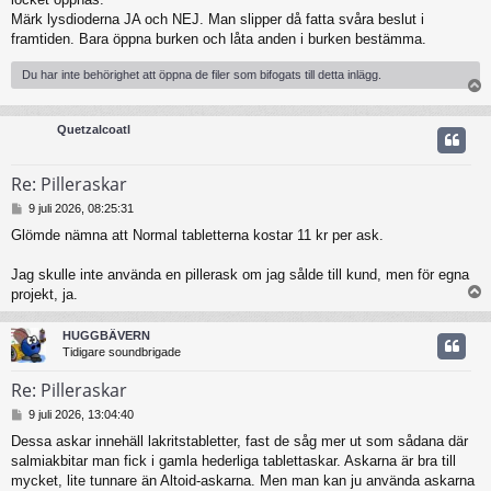
Märk lysdioderna JA och NEJ. Man slipper då fatta svåra beslut i
framtiden. Bara öppna burken och låta anden i burken bestämma.
Du har inte behörighet att öppna de filer som bifogats till detta inlägg.
Quetzalcoatl
Re: Pilleraskar
I
9 juli 2026, 08:25:31
n
Glömde nämna att Normal tabletterna kostar 11 kr per ask.
l
ä
g
Jag skulle inte använda en pillerask om jag sålde till kund, men för egna
g
projekt, ja.
HUGGBÄVERN
Tidigare soundbrigade
Re: Pilleraskar
I
9 juli 2026, 13:04:40
n
Dessa askar innehäll lakritstabletter, fast de såg mer ut som sådana där
l
salmiakbitar man fick i gamla hederliga tablettaskar. Askarna är bra till
ä
g
mycket, lite tunnare än Altoid-askarna. Men man kan ju använda askarna