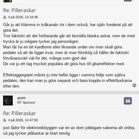
Re: Pilleraskar
I
4 juli 2026, 14:18:48
n
Går ju att klämma in tvåkanals rör i dem också, har själv funderat på att
l
göra det.
ä
g
Tror faktiskt att det fortfarande går att beställa blanka askar, men de med
g
trycka är ju roligare tycker jag personligen.
Man får ha en bit kardborre eller liknande under om man skall göra
pedaler så att de ligger kvar, men är man försiktig så håller de faktiskt
förvånansvärt väl för det, många som gjort det.
De var ju ett tag mycket populära att göra hus till gitarreffekter med.
Effektaggregatet måste ju inte heller ligga i samma hölje som själva
pedalen, den kan man ju göra separat och bara koppla in effektburkarna
efter den.
grym
EF Sponsor
Re: Pilleraskar
I
4 juli 2026, 14:47:50
n
just lådor för elektronikbyggen var en av dom jobbigare sakerna att ordna,
l
så jag tycker plåtaskar är klart trevlig
ä
g