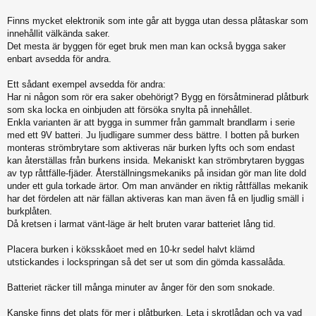
Finns mycket elektronik som inte går att bygga utan dessa plåtaskar som
innehållit välkända saker.
Det mesta är byggen för eget bruk men man kan också bygga saker
enbart avsedda för andra.
Ett sådant exempel avsedda för andra:
Har ni någon som rör era saker obehörigt? Bygg en försåtminerad plåtburk
som ska locka en oinbjuden att försöka snylta på innehållet.
Enkla varianten är att bygga in summer från gammalt brandlarm i serie
med ett 9V batteri. Ju ljudligare summer dess bättre. I botten på burken
monteras strömbrytare som aktiveras när burken lyfts och som endast
kan återställas från burkens insida. Mekaniskt kan strömbrytaren byggas
av typ råttfälle-fjäder. Återställningsmekaniks på insidan gör man lite dold
under ett gula torkade ärtor. Om man använder en riktig råttfällas mekanik
har det fördelen att när fällan aktiveras kan man även få en ljudlig smäll i
burkplåten.
Då kretsen i larmat vänt-läge är helt bruten varar batteriet lång tid.
Placera burken i köksskåoet med en 10-kr sedel halvt klämd
utstickandes i lockspringan så det ser ut som din gömda kassalåda.
Batteriet räcker till många minuter av ånger för den som snokade.
Kanske finns det plats för mer i plåtburken. Leta i skrotlådan och ya vad