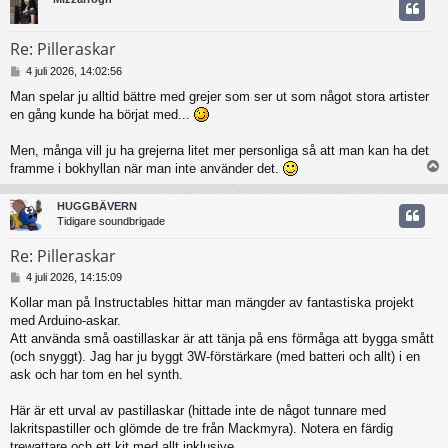
Re: Pilleraskar
I
4 juli 2026, 14:02:56
n
Man spelar ju alltid bättre med grejer som ser ut som något stora artister
l
en gång kunde ha börjat med...
ä
g
g
Men, många vill ju ha grejerna litet mer personliga så att man kan ha det
framme i bokhyllan när man inte använder det.
HUGGBÄVERN
Tidigare soundbrigade
Re: Pilleraskar
I
4 juli 2026, 14:15:09
n
Kollar man på Instructables hittar man mängder av fantastiska projekt
l
med Arduino-askar.
ä
g
Att använda små oastillaskar är att tänja på ens förmåga att bygga smått
g
(och snyggt). Jag har ju byggt 3W-förstärkare (med batteri och allt) i en
ask och har tom en hel synth.
Här är ett urval av pastillaskar (hittade inte de något tunnare med
lakritspastiller och glömde de tre från Mackmyra). Notera en färdig
trewattare och ett kit med allt inklusive.