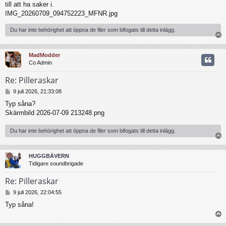
g
till att ha saker i.
IMG_20260709_094752223_MFNR.jpg
Du har inte behörighet att öppna de filer som bifogats till detta inlägg.
MadModder
Co Admin
Re: Pilleraskar
I
9 juli 2026, 21:33:08
n
Typ såna?
l
Skärmbild 2026-07-09 213248.png
ä
g
g
Du har inte behörighet att öppna de filer som bifogats till detta inlägg.
HUGGBÄVERN
Tidigare soundbrigade
Re: Pilleraskar
I
9 juli 2026, 22:04:55
n
Typ såna!
l
ä
g