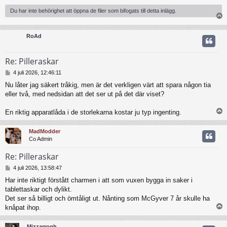
Du har inte behörighet att öppna de filer som bifogats till detta inlägg.
RoAd
Re: Pilleraskar
I
4 juli 2026, 12:46:11
n
Nu låter jag säkert tråkig, men är det verkligen värt att spara någon tia
l
eller två, med nedsidan att det ser ut på det där viset?
ä
g
g
En riktig apparatlåda i de storlekarna kostar ju typ ingenting.
MadModder
Co Admin
Re: Pilleraskar
I
4 juli 2026, 13:58:47
n
Har inte riktigt förstått charmen i att som vuxen bygga in saker i
l
tablettaskar och dylikt.
ä
g
Det ser så billigt och ömtåligt ut. Nånting som McGyver 7 år skulle ha
g
knåpat ihop.
Mizzarrogh