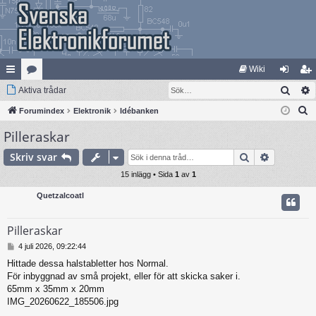
Wiki
Sök
na
Aktiva trådar
at
og
li
S
bb
Forumindex
eg
Elektronik
Idébanken
ga
m
ö
Pilleraskar
lä
ori
in
ed
k
nk
er
le
Sök
Avancera
Skriv svar
ar
15 inlägg • Sida
1
av
1
m
Quetzalcoatl
Pilleraskar
I
4 juli 2026, 09:22:44
n
Hittade dessa halstabletter hos Normal.
l
För inbyggnad av små projekt, eller för att skicka saker i.
ä
g
65mm x 35mm x 20mm
g
IMG_20260622_185506.jpg