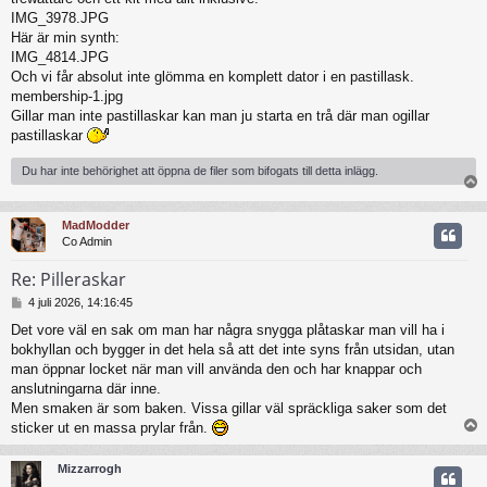
IMG_3978.JPG
Här är min synth:
IMG_4814.JPG
Och vi får absolut inte glömma en komplett dator i en pastillask.
membership-1.jpg
Gillar man inte pastillaskar kan man ju starta en trå där man ogillar
pastillaskar
Du har inte behörighet att öppna de filer som bifogats till detta inlägg.
MadModder
Co Admin
Re: Pilleraskar
I
4 juli 2026, 14:16:45
n
Det vore väl en sak om man har några snygga plåtaskar man vill ha i
l
bokhyllan och bygger in det hela så att det inte syns från utsidan, utan
ä
g
man öppnar locket när man vill använda den och har knappar och
g
anslutningarna där inne.
Men smaken är som baken. Vissa gillar väl spräckliga saker som det
sticker ut en massa prylar från.
Mizzarrogh