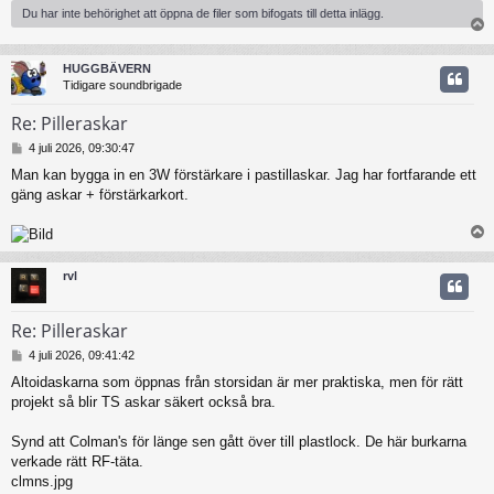
Du har inte behörighet att öppna de filer som bifogats till detta inlägg.
HUGGBÄVERN
Tidigare soundbrigade
Re: Pilleraskar
I
4 juli 2026, 09:30:47
n
Man kan bygga in en 3W förstärkare i pastillaskar. Jag har fortfarande ett
l
gäng askar + förstärkarkort.
ä
g
g
rvl
Re: Pilleraskar
I
4 juli 2026, 09:41:42
n
Altoidaskarna som öppnas från storsidan är mer praktiska, men för rätt
l
projekt så blir TS askar säkert också bra.
ä
g
g
Synd att Colman's för länge sen gått över till plastlock. De här burkarna
verkade rätt RF-täta.
clmns.jpg