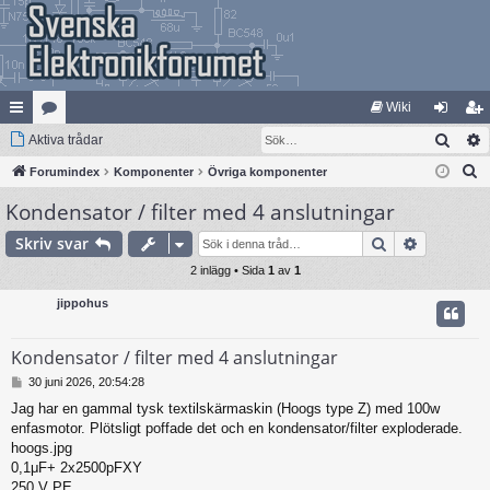
Wiki
Sök
na
Aktiva trådar
at
og
li
S
bb
Forumindex
eg
Komponenter
Övriga komponenter
ga
m
ö
Kondensator / filter med 4 anslutningar
lä
ori
in
ed
k
nk
er
le
Sök
Avancera
Skriv svar
ar
2 inlägg • Sida
1
av
1
m
jippohus
Kondensator / filter med 4 anslutningar
I
30 juni 2026, 20:54:28
n
Jag har en gammal tysk textilskärmaskin (Hoogs type Z) med 100w
l
enfasmotor. Plötsligt poffade det och en kondensator/filter exploderade.
ä
g
hoogs.jpg
g
0,1μF+ 2x2500pFXY
250 V PE