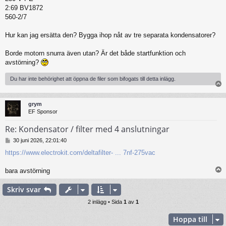
2:69 BV1872
560-2/7
Hur kan jag ersätta den? Bygga ihop nåt av tre separata kondensatorer?
Borde motorn snurra även utan? Är det både startfunktion och
avstörning?
Du har inte behörighet att öppna de filer som bifogats till detta inlägg.
grym
EF Sponsor
Re: Kondensator / filter med 4 anslutningar
I
30 juni 2026, 22:01:40
n
https://www.electrokit.com/deltafilter- ... 7nf-275vac
l
ä
g
bara avstörning
g
Skriv svar
2 inlägg • Sida
1
av
1
Hoppa till