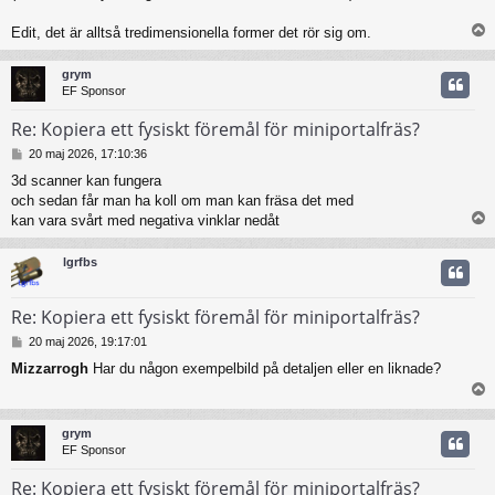
Edit, det är alltså tredimensionella former det rör sig om.
grym
EF Sponsor
Re: Kopiera ett fysiskt föremål för miniportalfräs?
I
20 maj 2026, 17:10:36
n
3d scanner kan fungera
l
och sedan får man ha koll om man kan fräsa det med
ä
g
kan vara svårt med negativa vinklar nedåt
g
lgrfbs
Re: Kopiera ett fysiskt föremål för miniportalfräs?
I
20 maj 2026, 19:17:01
n
Mizzarrogh
Har du någon exempelbild på detaljen eller en liknade?
l
ä
g
g
grym
EF Sponsor
Re: Kopiera ett fysiskt föremål för miniportalfräs?