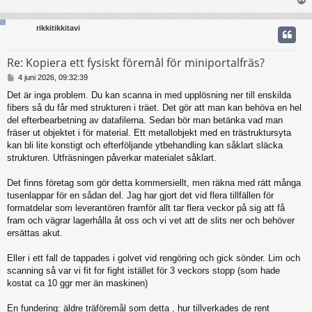
ä
g
g
rikkitikkitavi
Re: Kopiera ett fysiskt föremål för miniportalfräs?
I
4 juni 2026, 09:32:39
n
Det är inga problem. Du kan scanna in med upplösning ner till enskilda
l
fibers så du får med strukturen i träet. Det gör att man kan behöva en hel
ä
g
del efterbearbetning av datafilerna. Sedan bör man betänka vad man
g
fräser ut objektet i för material. Ett metallobjekt med en trästruktursyta
kan bli lite konstigt och efterföljande ytbehandling kan såklart släcka
strukturen. Utfräsningen påverkar materialet såklart.
Det finns företag som gör detta kommersiellt, men räkna med rätt många
tusenlappar för en sådan del. Jag har gjort det vid flera tillfällen för
formatdelar som leverantören framför allt tar flera veckor på sig att få
fram och vägrar lagerhålla åt oss och vi vet att de slits ner och behöver
ersättas akut.
Eller i ett fall de tappades i golvet vid rengöring och gick sönder. Lim och
scanning så var vi fit for fight istället för 3 veckors stopp (som hade
kostat ca 10 ggr mer än maskinen)
En fundering: äldre träföremål som detta , hur tillverkades de rent