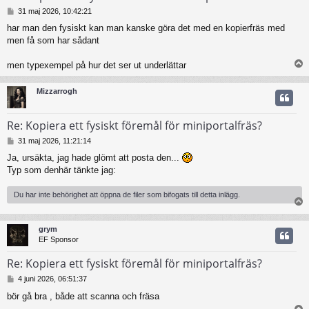
I
31 maj 2026, 10:42:21
n
har man den fysiskt kan man kanske göra det med en kopierfräs med
l
men få som har sådant
ä
g
g
men typexempel på hur det ser ut underlättar
Mizzarrogh
Re: Kopiera ett fysiskt föremål för miniportalfräs?
I
31 maj 2026, 11:21:14
n
Ja, ursäkta, jag hade glömt att posta den...
l
Typ som denhär tänkte jag:
ä
g
g
Du har inte behörighet att öppna de filer som bifogats till detta inlägg.
grym
EF Sponsor
Re: Kopiera ett fysiskt föremål för miniportalfräs?
I
4 juni 2026, 06:51:37
n
bör gå bra , både att scanna och fräsa
l