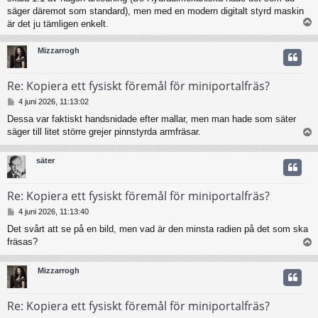
g
säger däremot som standard), men med en modern digitalt styrd maskin
är det ju tämligen enkelt.
Mizzarrogh
Re: Kopiera ett fysiskt föremål för miniportalfräs?
I
4 juni 2026, 11:13:02
n
Dessa var faktiskt handsnidade efter mallar, men man hade som säter
l
säger till litet större grejer pinnstyrda armfräsar.
ä
g
g
säter
Re: Kopiera ett fysiskt föremål för miniportalfräs?
I
4 juni 2026, 11:13:40
n
Det svårt att se på en bild, men vad är den minsta radien på det som ska
l
fräsas?
ä
g
g
Mizzarrogh
Re: Kopiera ett fysiskt föremål för miniportalfräs?