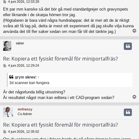
I
4 juni 2026, 12:03:28
n
Ett par mm kanske så det bör gå med standardgrejer och gravyrspets
l
eller liknande i de skarpa hörnen tror jag.
ä
g
(Högtalaren är bara värd några hundralappar, det är mer att de är riktigt
g
svåra att få tag på, detta är mest ett experiment då jag skulle vilja kunna
använda det till fler saker sedan om man får till det tänkte jag.)
säter
Re: Kopiera ett fysiskt föremål för miniportalfräs?
I
4 juni 2026, 12:29:24
n
l
grym
skrev:
↑
ä
3d scanner kan fungera
g
g
Är det någorlunda billig utrustning?
Är resultatet något man kan editera i ett CAD-program sedan?
mrfrenzy
Co Admin
Re: Kopiera ett fysiskt föremål för miniportalfräs?
I
4 juni 2026, 12:35:02
n