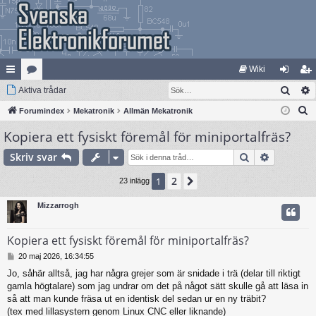
Wiki
Sök
na
Aktiva trådar
at
og
li
S
bb
Forumindex
eg
Mekatronik
Allmän Mekatronik
ga
m
ö
Kopiera ett fysiskt föremål för miniportalfräs?
lä
ori
in
ed
k
nk
er
le
Sök
Avancera
Skriv svar
ar
m
2
1
Nästa
23 inlägg
Mizzarrogh
Kopiera ett fysiskt föremål för miniportalfräs?
I
20 maj 2026, 16:34:55
n
Jo, såhär alltså, jag har några grejer som är snidade i trä (delar till riktigt
l
gamla högtalare) som jag undrar om det på något sätt skulle gå att läsa in
ä
g
så att man kunde fräsa ut en identisk del sedan ur en ny träbit?
g
(tex med lillasystern genom Linux CNC eller liknande)