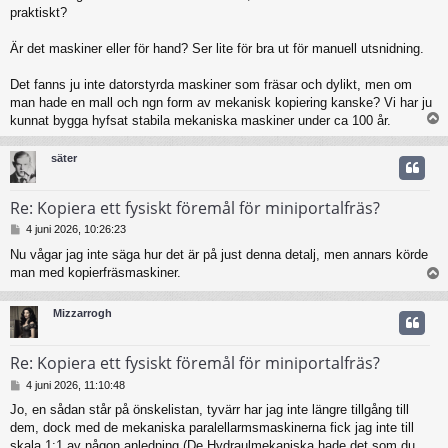
praktiskt?
Är det maskiner eller för hand? Ser lite för bra ut för manuell utsnidning.
Det fanns ju inte datorstyrda maskiner som fräsar och dylikt, men om
man hade en mall och ngn form av mekanisk kopiering kanske? Vi har ju
kunnat bygga hyfsat stabila mekaniska maskiner under ca 100 år.
säter
Re: Kopiera ett fysiskt föremål för miniportalfräs?
I
4 juni 2026, 10:26:23
n
Nu vågar jag inte säga hur det är på just denna detalj, men annars körde
l
man med kopierfräsmaskiner.
ä
g
g
Mizzarrogh
Re: Kopiera ett fysiskt föremål för miniportalfräs?
I
4 juni 2026, 11:10:48
n
Jo, en sådan står på önskelistan, tyvärr har jag inte längre tillgång till
l
dem, dock med de mekaniska paralellarmsmaskinerna fick jag inte till
ä
g
skala 1:1 av någon anledning (De Hydraulmekaniska hade det som du