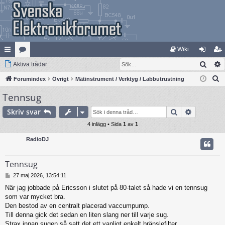
Wiki
Sök
na
Aktiva trådar
at
og
li
S
bb
Forumindex
eg
Övrigt
Mätinstrument / Verktyg / Labbutrustning
ga
m
ö
Tennsug
lä
ori
in
ed
k
nk
er
le
Sök
Avancera
Skriv svar
ar
4 inlägg • Sida
1
av
1
m
RadioDJ
Tennsug
I
27 maj 2026, 13:54:11
n
När jag jobbade på Ericsson i slutet på 80-talet så hade vi en tennsug
l
som var mycket bra.
ä
g
Den bestod av en centralt placerad vaccumpump.
g
Till denna gick det sedan en liten slang ner till varje sug.
Strax innan sugen så satt det ett vanligt enkelt bränslefilter.