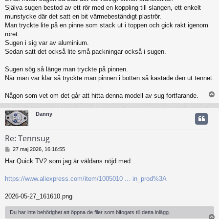
Själva sugen bestod av ett rör med en koppling till slangen, ett enkelt
munstycke där det satt en bit värmebeständigt plaströr.
Man tryckte lite på en pinne som stack ut i toppen och gick rakt igenom
röret.
Sugen i sig var av aluminium.
Sedan satt det också lite små packningar också i sugen.
Sugen sög så länge man tryckte på pinnen.
När man var klar så tryckte man pinnen i botten så kastade den ut tennet.
Någon som vet om det går att hitta denna modell av sug fortfarande.
Danny
Re: Tennsug
I
27 maj 2026, 16:16:55
n
Har Quick TV2 som jag är väldans nöjd med.
l
ä
g
https://www.aliexpress.com/item/1005010 ... in_prod%3A
g
2026-05-27_161610.png
Du har inte behörighet att öppna de filer som bifogats till detta inlägg.