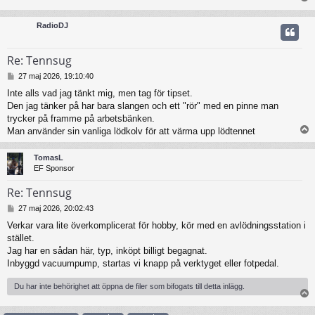
RadioDJ
Re: Tennsug
I
27 maj 2026, 19:10:40
n
Inte alls vad jag tänkt mig, men tag för tipset.
l
Den jag tänker på har bara slangen och ett "rör" med en pinne man
ä
g
trycker på framme på arbetsbänken.
g
Man använder sin vanliga lödkolv för att värma upp lödtennet
TomasL
EF Sponsor
Re: Tennsug
I
27 maj 2026, 20:02:43
n
Verkar vara lite överkomplicerat för hobby, kör med en avlödningsstation i
l
stället.
ä
g
Jag har en sådan här, typ, inköpt billigt begagnat.
g
Inbyggd vacuumpump, startas vi knapp på verktyget eller fotpedal.
Du har inte behörighet att öppna de filer som bifogats till detta inlägg.