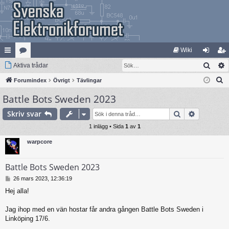
Wiki
Sök
na
Aktiva trådar
at
og
li
S
bb
Forumindex
eg
Övrigt
Tävlingar
ga
m
ö
Battle Bots Sweden 2023
lä
ori
in
ed
k
nk
er
le
Sök
Avancera
Skriv svar
ar
1 inlägg • Sida
1
av
1
m
warpcore
Battle Bots Sweden 2023
I
26 mars 2023, 12:36:19
n
Hej alla!
l
ä
g
Jag ihop med en vän hostar får andra gången Battle Bots Sweden i
g
Linköping 17/6.