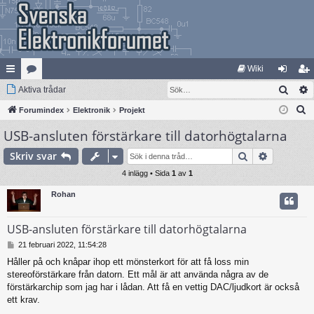
Wiki
Sök
na
Aktiva trådar
at
og
li
S
bb
Forumindex
eg
Elektronik
Projekt
ga
m
ö
USB-ansluten förstärkare till datorhögtalarna
lä
ori
in
ed
k
nk
er
le
Sök
Avancera
Skriv svar
ar
4 inlägg • Sida
1
av
1
m
Rohan
USB-ansluten förstärkare till datorhögtalarna
I
21 februari 2022, 11:54:28
n
Håller på och knåpar ihop ett mönsterkort för att få loss min
l
stereoförstärkare från datorn. Ett mål är att använda några av de
ä
g
förstärkarchip som jag har i lådan. Att få en vettig DAC/ljudkort är också
g
ett krav.