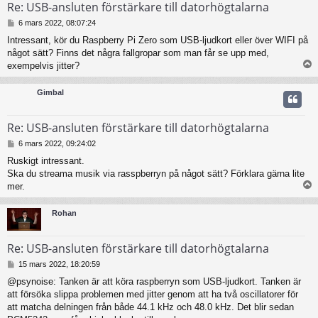
Re: USB-ansluten förstärkare till datorhögtalarna
I
6 mars 2022, 08:07:24
n
Intressant, kör du Raspberry Pi Zero som USB-ljudkort eller över WIFI på
l
något sätt? Finns det några fallgropar som man får se upp med,
ä
g
exempelvis jitter?
g
Gimbal
Re: USB-ansluten förstärkare till datorhögtalarna
I
6 mars 2022, 09:24:02
n
Ruskigt intressant.
l
Ska du streama musik via rasspberryn på något sätt? Förklara gärna lite
ä
g
mer.
g
Rohan
Re: USB-ansluten förstärkare till datorhögtalarna
I
15 mars 2022, 18:20:59
n
@psynoise: Tanken är att köra raspberryn som USB-ljudkort. Tanken är
l
att försöka slippa problemen med jitter genom att ha två oscillatorer för
ä
g
att matcha delningen från både 44.1 kHz och 48.0 kHz. Det blir sedan
g