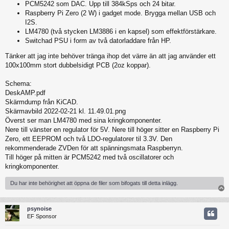
PCM5242 som DAC. Upp till 384kSps och 24 bitar.
Raspberry Pi Zero (2 W) i gadget mode. Brygga mellan USB och
I2S.
LM4780 (två stycken LM3886 i en kapsel) som effektförstärkare.
Switchad PSU i form av två datorladdare från HP.
Tänker att jag inte behöver tränga ihop det värre än att jag använder ett
100x100mm stort dubbelsidigt PCB (2oz koppar).
Schema:
DeskAMP.pdf
Skärmdump från KiCAD.
Skärmavbild 2022-02-21 kl. 11.49.01.png
Överst ser man LM4780 med sina kringkomponenter.
Nere till vänster en regulator för 5V. Nere till höger sitter en Raspberry Pi
Zero, ett EEPROM och två LDO-regulatorer til 3.3V. Den
rekommenderade ZVDen för att spänningsmata Raspberryn.
Till höger på mitten är PCM5242 med två oscillatorer och
kringkomponenter.
Du har inte behörighet att öppna de filer som bifogats till detta inlägg.
psynoise
EF Sponsor