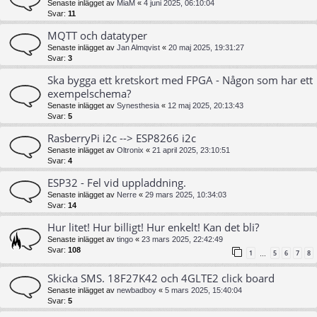
Senaste inlägget av
MiaM
«
4 juni 2025, 06:10:04
Svar:
11
MQTT och datatyper
Senaste inlägget av
Jan Almqvist
«
20 maj 2025, 19:31:27
Svar:
3
Ska bygga ett kretskort med FPGA - Någon som har ett
exempelschema?
Senaste inlägget av
Synesthesia
«
12 maj 2025, 20:13:43
Svar:
5
RasberryPi i2c --> ESP8266 i2c
Senaste inlägget av
Oltronix
«
21 april 2025, 23:10:51
Svar:
4
ESP32 - Fel vid uppladdning.
Senaste inlägget av
Nerre
«
29 mars 2025, 10:34:03
Svar:
14
Hur litet! Hur billigt! Hur enkelt! Kan det bli?
Senaste inlägget av
tingo
«
23 mars 2025, 22:42:49
Svar:
108
1
5
6
7
8
…
Skicka SMS. 18F27K42 och 4GLTE2 click board
Senaste inlägget av
newbadboy
«
5 mars 2025, 15:40:04
Svar:
5