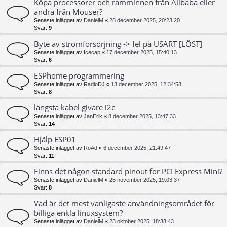
Köpa processorer och ramminnen från Alibaba eller
andra från Mouser?
Senaste inlägget av
DanielM
«
28 december 2025, 20:23:20
Svar:
9
Byte av strömförsörjning -> fel på USART [LÖST]
Senaste inlägget av
Icecap
«
17 december 2025, 15:40:13
Svar:
6
ESPhome programmering
Senaste inlägget av
RadioDJ
«
13 december 2025, 12:34:58
Svar:
8
längsta kabel givare i2c
Senaste inlägget av
JanErik
«
8 december 2025, 13:47:33
Svar:
14
Hjälp ESP01
Senaste inlägget av
RoAd
«
6 december 2025, 21:49:47
Svar:
11
Finns det någon standard pinout for PCI Express Mini?
Senaste inlägget av
DanielM
«
25 november 2025, 19:03:37
Svar:
8
Vad är det mest vanligaste användningsområdet för
billiga enkla linuxsystem?
Senaste inlägget av
DanielM
«
23 oktober 2025, 18:38:43