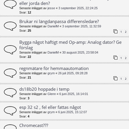
eller jorda den?
Senaste inlägget av
jesse
«
3 september 2025, 22:24:25
Svar:
12
Brukar ni längdanpassa differensledare?
Senaste inlägget av
DanielM
«
3 september 2025, 11:32:59
Svar:
25
1
2
Bygga något häftigt med Op-amp: Analog dator? Ge
förslag
Senaste inlägget av
DanielM
«
30 augusti 2025, 23:58:04
Svar:
22
1
2
regnmätare för hemmaautomation
Senaste inlägget av
grym
«
26 juli 2025, 09:28:28
Svar:
21
1
2
ds18b20 hoppade i temp
Senaste inlägget av
Glenn
«
6 juni 2025, 16:14:01
Svar:
3
esp 32 s2 , fel eller fattas något
Senaste inlägget av
grym
«
6 juni 2025, 15:12:07
Svar:
4
Chromecast???