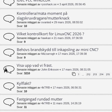
Senaste inlägget av
rysshack.se
«
3 april 2026, 05:56:45
Kontrollera/mäta moment på
slagskruvdragare/mutterknack
Senaste inlägget av
svanted
«
29 mars 2026, 08:55:02
Svar:
10
Vilket kontrollkort för LinuxCNC 2026 ?
Senaste inlägget av
hawkan
«
21 mars 2026, 07:36:59
Svar:
9
Behövs brandskydd till inkapsling av mini CNC?
Senaste inlägget av
Mizzarrogh
«
17 mars 2026, 17:39:38
Svar:
9
Visa upp vad vi fräst.
Senaste inlägget av
John Eriksson
«
17 mars 2026, 08:31:05
Svar:
3210
1
212
213
214
215
…
Kylfläkt?
Senaste inlägget av
4kTRB
«
17 mars 2026, 06:56:31
Svar:
10
Fastgängad rundad mutter
Senaste inlägget av
4kTRB
«
11 mars 2026, 14:26:19
Svar:
11