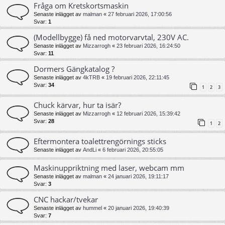
Fråga om Kretskortsmaskin
Senaste inlägget av
malman
«
27 februari 2026, 17:00:56
Svar:
1
(Modellbygge) få ned motorvarvtal, 230V AC.
Senaste inlägget av
Mizzarrogh
«
23 februari 2026, 16:24:50
Svar:
11
Dormers Gängkatalog ?
Senaste inlägget av
4kTRB
«
19 februari 2026, 22:11:45
Svar:
34
1
2
3
Chuck kärvar, hur ta isär?
Senaste inlägget av
Mizzarrogh
«
12 februari 2026, 15:39:42
Svar:
28
1
2
Eftermontera toalettrengörnings sticks
Senaste inlägget av
AndLi
«
6 februari 2026, 20:55:05
Maskinuppriktning med laser, webcam mm
Senaste inlägget av
malman
«
24 januari 2026, 19:11:17
Svar:
3
CNC hackar/tvekar
Senaste inlägget av
hummel
«
20 januari 2026, 19:40:39
Svar:
7