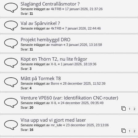
Slaglängd Centrallåsmotor ?
Senaste inlägget av
4kTRB
«
17 januari 2026, 21:37:26
Svar:
11
Val av Spårvinkel ?
Senaste inlägget av
4kTRB
«
7 januari 2026, 22:44:46
Projekt hembyggd DRO
Senaste inlägget av
malman
«
3 januari 2026, 13:16:58
Svar:
11
Köpt en Thörn T2, nu lite frågor
Senaste inlägget av
X-IL
«
1 januari 2026, 18:19:36
Svar:
3
Mått på Tormek T8
Senaste inlägget av
Borre
«
28 december 2025, 11:52:39
Svar:
4
Venture VPE60 (var: Identifikation CNC-router)
Senaste inlägget av
X-IL
«
24 december 2025, 09:35:49
Svar:
20
1
2
Visa upp vad vi gjort med laser
Senaste inlägget av
mr_lulle
«
23 december 2025, 23:13:06
Svar:
16
1
2