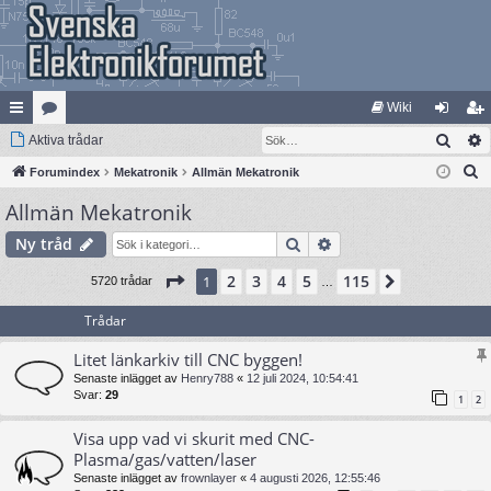
Wiki
Sök
na
Aktiva trådar
at
og
li
S
bb
Forumindex
eg
Mekatronik
Allmän Mekatronik
ga
m
ö
Allmän Mekatronik
lä
ori
in
ed
k
nk
er
le
Sök
Avancerad sökning
Ny tråd
ar
m
Sida
1
av
115
2
3
4
5
115
1
Nästa
5720 trådar
…
Trådar
Litet länkarkiv till CNC byggen!
Senaste inlägget av
Henry788
«
12 juli 2024, 10:54:41
Svar:
29
1
2
Visa upp vad vi skurit med CNC-
Plasma/gas/vatten/laser
Senaste inlägget av
frownlayer
«
4 augusti 2026, 12:55:46