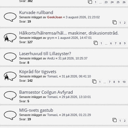
Svar:
382
1
23
24
25
26
…
Kurvade rullband
Senaste inlägget av
GeekJoan
«
3 augusti 2026, 21:23:02
Svar:
19
1
2
Hålkorts/hålremsa/hål... maskiner, diskusionstråd.
Senaste inlägget av
grym
«
1 augusti 2026, 14:47:01
Svar:
127
1
6
7
8
9
…
Laserhuvud till Lillasyster?
Senaste inlägget av
AndLi
«
31 juli 2026, 10:25:37
Svar:
8
Köpråd för tigsvets
Senaste inlägget av
TomasL
«
31 juli 2026, 06:41:10
Svar:
142
1
7
8
9
10
…
Bamsestor Coilgun Avfyrad
Senaste inlägget av
TomasL
«
29 juli 2026, 13:10:01
Svar:
5
MIG-svets gastub
Senaste inlägget av
TomasL
«
28 juli 2026, 01:21:29
Svar:
19
1
2