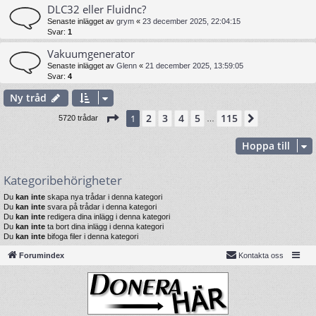
DLC32 eller Fluidnc?
Senaste inlägget av
grym
«
23 december 2025, 22:04:15
Svar:
1
Vakuumgenerator
Senaste inlägget av
Glenn
«
21 december 2025, 13:59:05
Svar:
4
Ny tråd
Sida
1
av
115
2
3
4
5
115
1
Nästa
5720 trådar
…
Hoppa till
Kategoribehörigheter
Du
kan inte
skapa nya trådar i denna kategori
Du
kan inte
svara på trådar i denna kategori
Du
kan inte
redigera dina inlägg i denna kategori
Du
kan inte
ta bort dina inlägg i denna kategori
Du
kan inte
bifoga filer i denna kategori
Forumindex
Kontakta oss