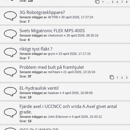
Svar:
118
1
5
6
7
8
…
3G Robotgräsklippare?
Senaste inlägget av
4kTRB
«
30 april 2026, 17:27:24
Svar:
7
Svets Migatronic FLEX MPS 400S
Senaste inlägget av
chekstrom
«
26 april 2026, 08:30:16
Svar:
4
riktigt tyst fläkt ?
Senaste inlägget av
grym
«
23 april 2026, 17:17:15
Svar:
7
Problem med bult på framhjulet
Senaste inlägget av
md7dani
«
21 april 2026, 13:15:04
Svar:
37
1
2
3
EL-hydraulisk ventil
Senaste inlägget av
hawkan
«
4 april 2026, 16:09:09
Svar:
13
Fjärde axel i UCCNCC och vrida A.Axel givet antal
grade.
Senaste inlägget av
John Eriksson
«
4 april 2026, 15:33:12
Svar:
13
IDEC PLC WINDLDR