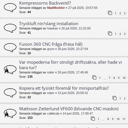
Kompressorns Backventil?
Senaste inlägget av
MadModder
«
27 juli 2026, 19:57:55
Svar:
44
1
2
3
Tryckluft rör/slang installation
Senaste inlägget av
hawkan
«
26 juli 2026, 12:22:00
Svar:
41
1
2
3
Fusion 360 CNC-fråga (fräsa hål)
Senaste inlägget av
grym
«
30 juni 2026, 22:27:54
Svar:
10
Var mopederna förr otroligt driftssäkra, eller hade vi
bara tur?
Senaste inlägget av
säter
«
26 juni 2026, 17:45:46
Svar:
135
1
7
8
9
10
…
Kopiera ett fysiskt föremål för miniportalfräs?
Senaste inlägget av
säter
«
15 juni 2026, 20:59:31
Svar:
22
1
2
Mattsson Zetterlund VF600 (blivande CNC-maskin)
Senaste inlägget av
callekula
«
14 juni 2026, 17:09:47
Svar:
153
1
8
9
10
11
…