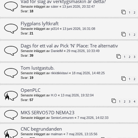
Vad för slag av verktygsmaskin är detta?
Senaste inlägget av
säter
«
13 juni 2026, 20:32:47
Svar:
18
1
2
Flygplans lyftkraft
Senaste inlägget av
pi314
«
13 juni 2026, 16:31:08
Svar:
21
1
2
Dags för ett val av Pick 'N' Place: Tre alternativ
Senaste inlägget av
DanielM
«
29 maj 2026, 10:33:49
Svar:
39
1
2
3
Tom lustgastub.
Senaste inlägget av
rikkitikkitavi
«
18 maj 2026, 14:48:25
Svar:
19
1
2
OpenPLC
Senaste inlägget av
H.O
«
13 maj 2026, 19:32:04
Svar:
57
1
2
3
4
MKS SERVO57D NEMA23
Senaste inlägget av
SeniorLemuren
«
7 maj 2026, 14:02:33
CNC begrundanden
Senaste inlägget av
malman
«
7 maj 2026, 13:15:56