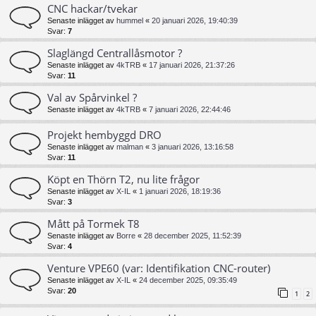
CNC hackar/tvekar
Senaste inlägget av
hummel
«
20 januari 2026, 19:40:39
Svar:
7
Slaglängd Centrallåsmotor ?
Senaste inlägget av
4kTRB
«
17 januari 2026, 21:37:26
Svar:
11
Val av Spårvinkel ?
Senaste inlägget av
4kTRB
«
7 januari 2026, 22:44:46
Projekt hembyggd DRO
Senaste inlägget av
malman
«
3 januari 2026, 13:16:58
Svar:
11
Köpt en Thörn T2, nu lite frågor
Senaste inlägget av
X-IL
«
1 januari 2026, 18:19:36
Svar:
3
Mått på Tormek T8
Senaste inlägget av
Borre
«
28 december 2025, 11:52:39
Svar:
4
Venture VPE60 (var: Identifikation CNC-router)
Senaste inlägget av
X-IL
«
24 december 2025, 09:35:49
Svar:
20
1
2