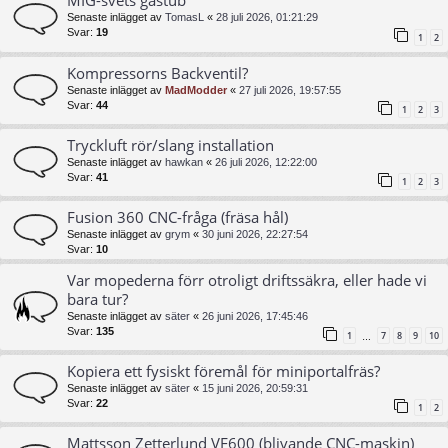
MIG-svets gastub
Senaste inlägget av
TomasL
«
28 juli 2026, 01:21:29
Svar:
19
1
2
Kompressorns Backventil?
Senaste inlägget av
MadModder
«
27 juli 2026, 19:57:55
Svar:
44
1
2
3
Tryckluft rör/slang installation
Senaste inlägget av
hawkan
«
26 juli 2026, 12:22:00
Svar:
41
1
2
3
Fusion 360 CNC-fråga (fräsa hål)
Senaste inlägget av
grym
«
30 juni 2026, 22:27:54
Svar:
10
Var mopederna förr otroligt driftssäkra, eller hade vi
bara tur?
Senaste inlägget av
säter
«
26 juni 2026, 17:45:46
Svar:
135
1
7
8
9
10
…
Kopiera ett fysiskt föremål för miniportalfräs?
Senaste inlägget av
säter
«
15 juni 2026, 20:59:31
Svar:
22
1
2
Mattsson Zetterlund VF600 (blivande CNC-maskin)