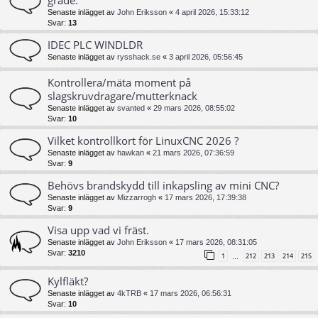
Senaste inlägget av
John Eriksson
«
4 april 2026, 15:33:12
Svar:
13
IDEC PLC WINDLDR
Senaste inlägget av
rysshack.se
«
3 april 2026, 05:56:45
Kontrollera/mäta moment på
slagskruvdragare/mutterknack
Senaste inlägget av
svanted
«
29 mars 2026, 08:55:02
Svar:
10
Vilket kontrollkort för LinuxCNC 2026 ?
Senaste inlägget av
hawkan
«
21 mars 2026, 07:36:59
Svar:
9
Behövs brandskydd till inkapsling av mini CNC?
Senaste inlägget av
Mizzarrogh
«
17 mars 2026, 17:39:38
Svar:
9
Visa upp vad vi fräst.
Senaste inlägget av
John Eriksson
«
17 mars 2026, 08:31:05
Svar:
3210
1
212
213
214
215
…
Kylfläkt?
Senaste inlägget av
4kTRB
«
17 mars 2026, 06:56:31
Svar:
10