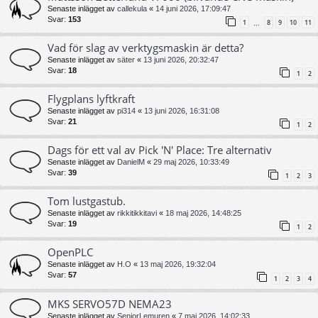
Senaste inlägget av
callekula
«
14 juni 2026, 17:09:47
Svar:
153
1
8
9
10
11
…
Vad för slag av verktygsmaskin är detta?
Senaste inlägget av
säter
«
13 juni 2026, 20:32:47
Svar:
18
1
2
Flygplans lyftkraft
Senaste inlägget av
pi314
«
13 juni 2026, 16:31:08
Svar:
21
1
2
Dags för ett val av Pick 'N' Place: Tre alternativ
Senaste inlägget av
DanielM
«
29 maj 2026, 10:33:49
Svar:
39
1
2
3
Tom lustgastub.
Senaste inlägget av
rikkitikkitavi
«
18 maj 2026, 14:48:25
Svar:
19
1
2
OpenPLC
Senaste inlägget av
H.O
«
13 maj 2026, 19:32:04
Svar:
57
1
2
3
4
MKS SERVO57D NEMA23
Senaste inlägget av
SeniorLemuren
«
7 maj 2026, 14:02:33