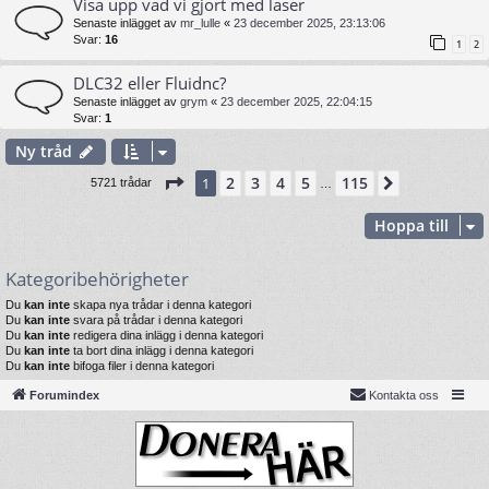
Visa upp vad vi gjort med laser
Senaste inlägget av
mr_lulle
«
23 december 2025, 23:13:06
Svar:
16
1
2
DLC32 eller Fluidnc?
Senaste inlägget av
grym
«
23 december 2025, 22:04:15
Svar:
1
Ny tråd
Sida
1
av
115
2
3
4
5
115
1
Nästa
5721 trådar
…
Hoppa till
Kategoribehörigheter
Du
kan inte
skapa nya trådar i denna kategori
Du
kan inte
svara på trådar i denna kategori
Du
kan inte
redigera dina inlägg i denna kategori
Du
kan inte
ta bort dina inlägg i denna kategori
Du
kan inte
bifoga filer i denna kategori
Forumindex
Kontakta oss