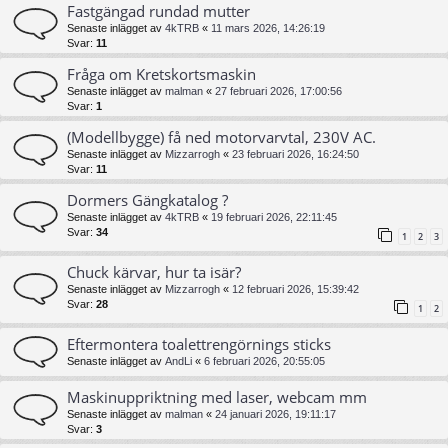
Fastgängad rundad mutter
Senaste inlägget av
4kTRB
«
11 mars 2026, 14:26:19
Svar:
11
Fråga om Kretskortsmaskin
Senaste inlägget av
malman
«
27 februari 2026, 17:00:56
Svar:
1
(Modellbygge) få ned motorvarvtal, 230V AC.
Senaste inlägget av
Mizzarrogh
«
23 februari 2026, 16:24:50
Svar:
11
Dormers Gängkatalog ?
Senaste inlägget av
4kTRB
«
19 februari 2026, 22:11:45
Svar:
34
1
2
3
Chuck kärvar, hur ta isär?
Senaste inlägget av
Mizzarrogh
«
12 februari 2026, 15:39:42
Svar:
28
1
2
Eftermontera toalettrengörnings sticks
Senaste inlägget av
AndLi
«
6 februari 2026, 20:55:05
Maskinuppriktning med laser, webcam mm
Senaste inlägget av
malman
«
24 januari 2026, 19:11:17
Svar:
3