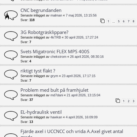
CNC begrundanden
Senaste inlägget av
malman
«
7 maj 2026, 13:15:56
Svar:
118
1
5
6
7
8
…
3G Robotgräsklippare?
Senaste inlägget av
4kTRB
«
30 april 2026, 17:27:24
Svar:
7
Svets Migatronic FLEX MPS 400S
Senaste inlägget av
chekstrom
«
26 april 2026, 08:30:16
Svar:
4
riktigt tyst fläkt ?
Senaste inlägget av
grym
«
23 april 2026, 17:17:15
Svar:
7
Problem med bult på framhjulet
Senaste inlägget av
md7dani
«
21 april 2026, 13:15:04
Svar:
37
1
2
3
EL-hydraulisk ventil
Senaste inlägget av
hawkan
«
4 april 2026, 16:09:09
Svar:
13
Fjärde axel i UCCNCC och vrida A.Axel givet antal
grade.