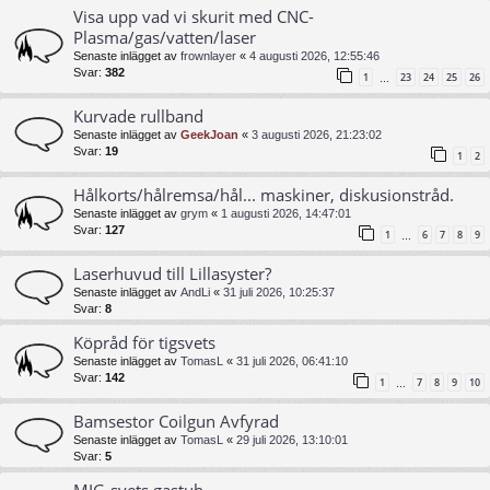
Visa upp vad vi skurit med CNC-
Plasma/gas/vatten/laser
Senaste inlägget av
frownlayer
«
4 augusti 2026, 12:55:46
Svar:
382
1
23
24
25
26
…
Kurvade rullband
Senaste inlägget av
GeekJoan
«
3 augusti 2026, 21:23:02
Svar:
19
1
2
Hålkorts/hålremsa/hål... maskiner, diskusionstråd.
Senaste inlägget av
grym
«
1 augusti 2026, 14:47:01
Svar:
127
1
6
7
8
9
…
Laserhuvud till Lillasyster?
Senaste inlägget av
AndLi
«
31 juli 2026, 10:25:37
Svar:
8
Köpråd för tigsvets
Senaste inlägget av
TomasL
«
31 juli 2026, 06:41:10
Svar:
142
1
7
8
9
10
…
Bamsestor Coilgun Avfyrad
Senaste inlägget av
TomasL
«
29 juli 2026, 13:10:01
Svar:
5