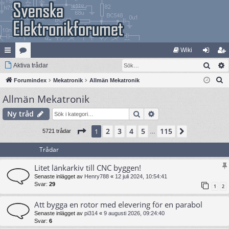
Wiki
Sök
na
Aktiva trådar
at
og
li
S
bb
Forumindex
eg
Mekatronik
Allmän Mekatronik
ga
m
ö
Allmän Mekatronik
lä
ori
in
ed
k
nk
er
le
Sök
Avancerad sökning
Ny tråd
ar
m
Sida
1
av
115
2
3
4
5
115
1
Nästa
5721 trådar
…
Trådar
Litet länkarkiv till CNC byggen!
Senaste inlägget av
Henry788
«
12 juli 2024, 10:54:41
Svar:
29
1
2
Att bygga en rotor med elevering för en parabol
Senaste inlägget av
pi314
«
9 augusti 2026, 09:24:40
Svar:
6