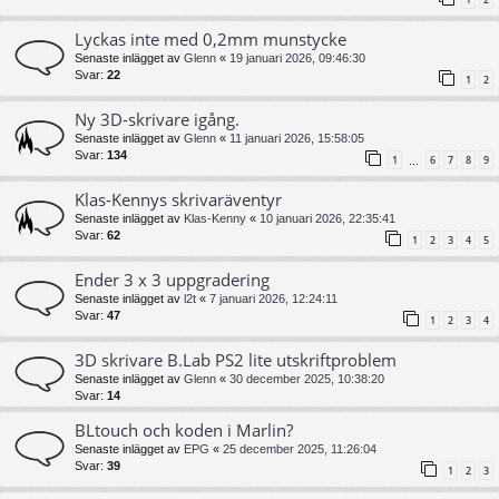
Lyckas inte med 0,2mm munstycke
Senaste inlägget av
Glenn
«
19 januari 2026, 09:46:30
Svar:
22
1
2
Ny 3D-skrivare igång.
Senaste inlägget av
Glenn
«
11 januari 2026, 15:58:05
Svar:
134
1
6
7
8
9
…
Klas-Kennys skrivaräventyr
Senaste inlägget av
Klas-Kenny
«
10 januari 2026, 22:35:41
Svar:
62
1
2
3
4
5
Ender 3 x 3 uppgradering
Senaste inlägget av
l2t
«
7 januari 2026, 12:24:11
Svar:
47
1
2
3
4
3D skrivare B.Lab PS2 lite utskriftproblem
Senaste inlägget av
Glenn
«
30 december 2025, 10:38:20
Svar:
14
BLtouch och koden i Marlin?
Senaste inlägget av
EPG
«
25 december 2025, 11:26:04
Svar:
39
1
2
3