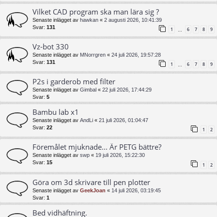
Vilket CAD program ska man lära sig ?
Senaste inlägget av
hawkan
«
2 augusti 2026, 10:41:39
Svar:
131
1
6
7
8
9
…
Vz-bot 330
Senaste inlägget av
MNorrgren
«
24 juli 2026, 19:57:28
Svar:
131
1
6
7
8
9
…
P2s i garderob med filter
Senaste inlägget av
Gimbal
«
22 juli 2026, 17:44:29
Svar:
5
Bambu lab x1
Senaste inlägget av
AndLi
«
21 juli 2026, 01:04:47
Svar:
22
1
2
Föremålet mjuknade... Är PETG bättre?
Senaste inlägget av
swp
«
19 juli 2026, 15:22:30
Svar:
15
1
2
Göra om 3d skrivare till pen plotter
Senaste inlägget av
GeekJoan
«
14 juli 2026, 03:19:45
Svar:
1
Bed vidhäftning.