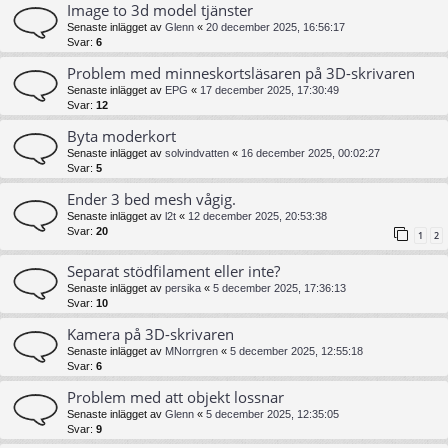
Image to 3d model tjänster
Senaste inlägget av
Glenn
«
20 december 2025, 16:56:17
Svar:
6
Problem med minneskortsläsaren på 3D-skrivaren
Senaste inlägget av
EPG
«
17 december 2025, 17:30:49
Svar:
12
Byta moderkort
Senaste inlägget av
solvindvatten
«
16 december 2025, 00:02:27
Svar:
5
Ender 3 bed mesh vågig.
Senaste inlägget av
l2t
«
12 december 2025, 20:53:38
Svar:
20
1
2
Separat stödfilament eller inte?
Senaste inlägget av
persika
«
5 december 2025, 17:36:13
Svar:
10
Kamera på 3D-skrivaren
Senaste inlägget av
MNorrgren
«
5 december 2025, 12:55:18
Svar:
6
Problem med att objekt lossnar
Senaste inlägget av
Glenn
«
5 december 2025, 12:35:05
Svar:
9