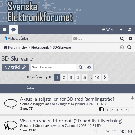
Wiki
Sök
na
Aktiva trådar
at
og
li
S
bb
Forumindex
eg
Mekatronik
3D-Skrivare
ga
m
ö
3D-Skrivare
lä
ori
in
ed
k
nk
er
le
Sök
Avancerad sökning
Ny tråd
ar
m
Sida
1
av
14
2
3
4
5
14
1
Nästa
675 trådar
…
Trådar
Aktuella säljställen för 3D-tråd [samlingstråd]
Senaste inlägget av
swesysmgr
«
14 januari 2026, 01:16:58
Svar:
77
1
2
3
4
5
6
Visa upp vad vi friformat! (3D-additiv tillverkning)
Senaste inlägget av
hawkan
«
7 augusti 2026, 12:51:59
Svar:
2140
1
140
141
142
143
…