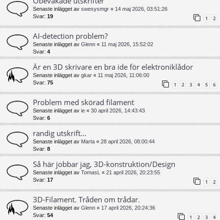
Obevakade utskrifter
Senaste inlägget av
swesysmgr
«
14 maj 2026, 03:51:26
Svar:
19
1
2
AI-detection problem?
Senaste inlägget av
Glenn
«
11 maj 2026, 15:52:02
Svar:
4
Är en 3D skrivare en bra ide för elektroniklådor
Senaste inlägget av
gkar
«
11 maj 2026, 11:06:00
Svar:
75
1
2
3
4
5
6
Problem med skörad filament
Senaste inlägget av
ie
«
30 april 2026, 14:43:43
Svar:
6
randig utskrift...
Senaste inlägget av
Marta
«
28 april 2026, 08:00:44
Svar:
8
Så här jobbar jag, 3D-konstruktion/Design
Senaste inlägget av
TomasL
«
21 april 2026, 20:23:55
Svar:
17
1
2
3D-Filament. Tråden om trådar.
Senaste inlägget av
Glenn
«
17 april 2026, 20:24:36
Svar:
54
1
2
3
4