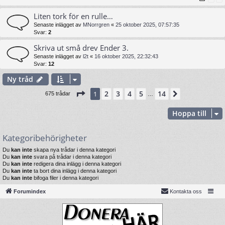
Liten tork för en rulle…
Senaste inlägget av
MNorrgren
«
25 oktober 2025, 07:57:35
Svar:
2
Skriva ut små drev Ender 3.
Senaste inlägget av
l2t
«
16 oktober 2025, 22:32:43
Svar:
12
Ny tråd
Sida
1
av
14
2
3
4
5
14
1
Nästa
675 trådar
…
Hoppa till
Kategoribehörigheter
Du
kan inte
skapa nya trådar i denna kategori
Du
kan inte
svara på trådar i denna kategori
Du
kan inte
redigera dina inlägg i denna kategori
Du
kan inte
ta bort dina inlägg i denna kategori
Du
kan inte
bifoga filer i denna kategori
Forumindex
Kontakta oss