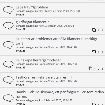
Labs P1S Ytproblem
Senaste inlägget av
Klas-Kenny
«
6 mars 2026, 22:27:44
Svar:
6
guldfärgat filament ?
Senaste inlägget av
rvl
«
11 februari 2026, 20:23:34
Svar:
22
1
2
Hur stort är problemet att hålla filament tillräckligt
torrt
Senaste inlägget av
Glenn
«
9 februari 2026, 10:45:46
Svar:
23
1
2
Hur skapa flerfärgsmodeller
Senaste inlägget av
Glenn
«
9 februari 2026, 08:58:53
Svar:
33
1
2
3
Testköra resin-skrivare utan resin ?
Senaste inlägget av
Glenn
«
2 februari 2026, 08:50:26
Svar:
9
Bambu Lab 3d skrivare, ett par frågor till er som redan
har en.
Senaste inlägget av
jfri
«
1 februari 2026, 18:01:32
Svar:
17
1
2