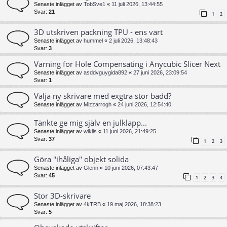
Senaste inlägget av
TobSve1
«
11 juli 2026, 13:44:55
Svar:
21
1
2
3D utskriven packning TPU - ens värt
Senaste inlägget av
hummel
«
2 juli 2026, 13:48:43
Svar:
3
Varning för Hole Compensating i Anycubic Slicer Next
Senaste inlägget av
asddvguygida892
«
27 juni 2026, 23:09:54
Svar:
1
Välja ny skrivare med exgtra stor bädd?
Senaste inlägget av
Mizzarrogh
«
24 juni 2026, 12:54:40
Tänkte ge mig själv en julklapp...
Senaste inlägget av
wiklis
«
11 juni 2026, 21:49:25
Svar:
37
1
2
3
Göra "ihåliga" objekt solida
Senaste inlägget av
Glenn
«
10 juni 2026, 07:43:47
Svar:
45
1
2
3
4
Stor 3D-skrivare
Senaste inlägget av
4kTRB
«
19 maj 2026, 18:38:23
Svar:
5