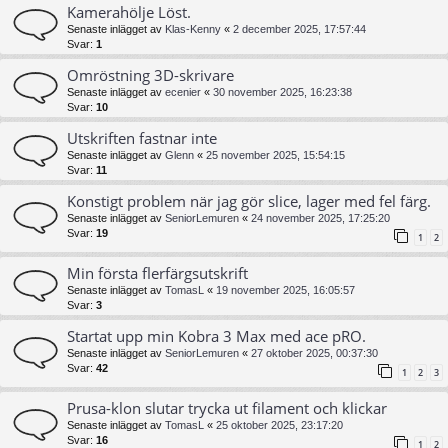
Kamerahölje Löst.
Senaste inlägget av
Klas-Kenny
«
2 december 2025, 17:57:44
Svar:
1
Omröstning 3D-skrivare
Senaste inlägget av
ecenier
«
30 november 2025, 16:23:38
Svar:
10
Utskriften fastnar inte
Senaste inlägget av
Glenn
«
25 november 2025, 15:54:15
Svar:
11
Konstigt problem när jag gör slice, lager med fel färg.
Senaste inlägget av
SeniorLemuren
«
24 november 2025, 17:25:20
Svar:
19
1
2
Min första flerfärgsutskrift
Senaste inlägget av
TomasL
«
19 november 2025, 16:05:57
Svar:
3
Startat upp min Kobra 3 Max med ace pRO.
Senaste inlägget av
SeniorLemuren
«
27 oktober 2025, 00:37:30
Svar:
42
1
2
3
Prusa-klon slutar trycka ut filament och klickar
Senaste inlägget av
TomasL
«
25 oktober 2025, 23:17:20
Svar:
16
1
2