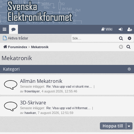
Wiki
Sök
na
Aktiva trådar
at
og
li
S
bb
Forumindex
eg
Mekatronik
ga
m
ö
Mekatronik
lä
ori
in
ed
k
nk
er
le
Kategori
ar
m
Allmän Mekatronik
Senaste inlägget:
Re: Visa upp vad vi skurit me…
av
frownlayer
, 4 augusti 2026, 12:55:46
3D-Skrivare
Senaste inlägget:
Re: Visa upp vad vi friformat…
av
hawkan
, 7 augusti 2026, 12:51:59
Hoppa till