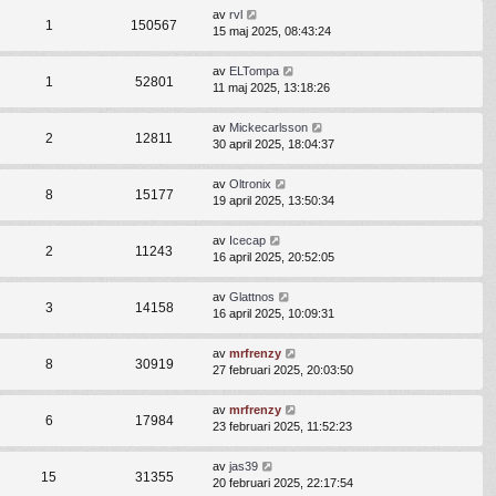
av
rvl
1
150567
15 maj 2025, 08:43:24
av
ELTompa
1
52801
11 maj 2025, 13:18:26
av
Mickecarlsson
2
12811
30 april 2025, 18:04:37
av
Oltronix
8
15177
19 april 2025, 13:50:34
av
Icecap
2
11243
16 april 2025, 20:52:05
av
Glattnos
3
14158
16 april 2025, 10:09:31
av
mrfrenzy
8
30919
27 februari 2025, 20:03:50
av
mrfrenzy
6
17984
23 februari 2025, 11:52:23
av
jas39
15
31355
20 februari 2025, 22:17:54