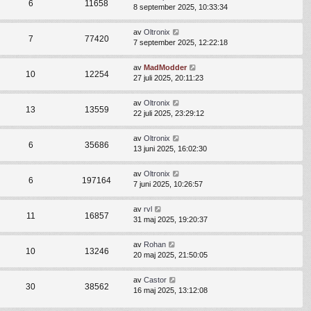
6
11658
8 september 2025, 10:33:34
av
Oltronix
7
77420
7 september 2025, 12:22:18
av
MadModder
10
12254
27 juli 2025, 20:11:23
av
Oltronix
13
13559
22 juli 2025, 23:29:12
av
Oltronix
6
35686
13 juni 2025, 16:02:30
av
Oltronix
6
197164
7 juni 2025, 10:26:57
av
rvl
11
16857
31 maj 2025, 19:20:37
av
Rohan
10
13246
20 maj 2025, 21:50:05
av
Castor
30
38562
16 maj 2025, 13:12:08