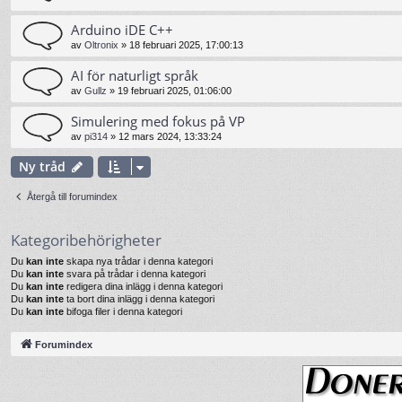
Arduino iDE C++
av
Oltronix
»
18 februari 2025, 17:00:13
AI för naturligt språk
av
Gullz
»
19 februari 2025, 01:06:00
Simulering med fokus på VP
av
pi314
»
12 mars 2024, 13:33:24
Ny tråd
Återgå till forumindex
Kategoribehörigheter
Du
kan inte
skapa nya trådar i denna kategori
Du
kan inte
svara på trådar i denna kategori
Du
kan inte
redigera dina inlägg i denna kategori
Du
kan inte
ta bort dina inlägg i denna kategori
Du
kan inte
bifoga filer i denna kategori
Forumindex