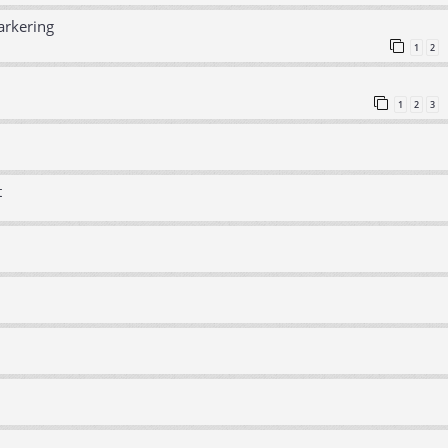
arkering
1
2
1
2
3
t