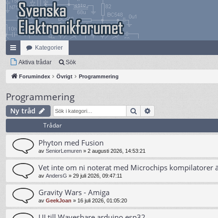
Kategorier
na
Aktiva trådar
Sök
bb
Forumindex
Övrigt
Programmering
lä
Programmering
nk
Sök
Avancerad sökning
Ny tråd
ar
Trådar
Phyton med Fusion
av
SeniorLemuren
»
2 augusti 2026, 14:53:21
Vet inte om ni noterat med Microchips kompilatorer ä
av
AndersG
»
29 juli 2026, 09:47:11
Gravity Wars - Amiga
av
GeekJoan
»
16 juli 2026, 01:05:20
UI till Waveshare arduino esp32