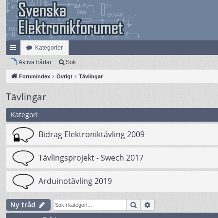
Kategorier
na
Aktiva trådar
Sök
bb
Forumindex
Övrigt
Tävlingar
lä
Tävlingar
nk
Kategori
ar
Bidrag Elektroniktävling 2009
Tävlingsprojekt - Swech 2017
Arduinotävling 2019
Sök
Avancerad sökning
Ny tråd