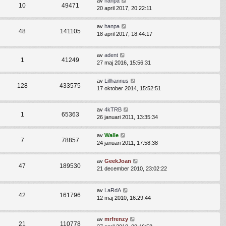
av
hanpa
10
49471
20 april 2017, 20:22:11
av
hanpa
48
141105
18 april 2017, 18:44:17
av
adent
1
41249
27 maj 2016, 15:56:31
av
Lillhannus
128
433575
17 oktober 2014, 15:52:51
av
4kTRB
1
65363
26 januari 2011, 13:35:34
av
Walle
7
78857
24 januari 2011, 17:58:38
av
GeekJoan
47
189530
21 december 2010, 23:02:22
av
LaRdA
42
161796
12 maj 2010, 16:29:44
av
mrfrenzy
21
110778