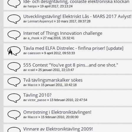
Idé- och designtävling, coolaste elektroniska klockan
av
hanpa
»
19 april 2017, 23:13:24
Utvecklingstävling! Elektriskt Lås - MARS 2017 Avlyst!
av
Lennart Aspenryd
»
10 mars 2017, 09:37:28
Internet of Things Innovation challenge
av
a_rhook
»
27 maj 2016, 15:32:41
Tävla med ELFA Distrelec - finfina priser! [update]
av
caiessen
»
9 april 2012, 09:53:33
555 Contest "You've got 8 pins…and one shot."
av
xraid
»
25 januari 2011, 22:13:47
Två tävlingsmarskalker sökes
av
Macce
»
15 januari 2011, 10:42:18
Tävling 2010?
av
victor_passe
»
13 februari 2010, 22:47:54
Omröstning i Elektroniktävlingen!
av
Macce
»
15 februari 2010, 20:00:00
Vinnare av Elektroniktävling 2009!