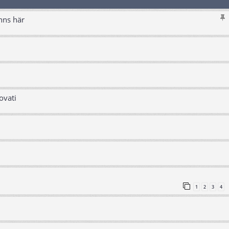
nns här
ovati
1
2
3
4