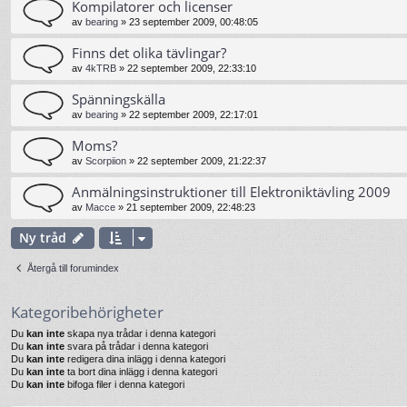
Kompilatorer och licenser
av
bearing
»
23 september 2009, 00:48:05
Finns det olika tävlingar?
av
4kTRB
»
22 september 2009, 22:33:10
Spänningskälla
av
bearing
»
22 september 2009, 22:17:01
Moms?
av
Scorpiion
»
22 september 2009, 21:22:37
Anmälningsinstruktioner till Elektroniktävling 2009
av
Macce
»
21 september 2009, 22:48:23
Ny tråd
Återgå till forumindex
Kategoribehörigheter
Du
kan inte
skapa nya trådar i denna kategori
Du
kan inte
svara på trådar i denna kategori
Du
kan inte
redigera dina inlägg i denna kategori
Du
kan inte
ta bort dina inlägg i denna kategori
Du
kan inte
bifoga filer i denna kategori