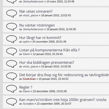
av
JimmyAndersson
»
14 mars 2010, 11:24:48
När utses vinnaren?
av
victor_passe
»
18 januari 2010, 13:02:43
Nu väntar röstningen
av
JimmyAndersson
»
19 januari 2010, 11:54:36
Hur långt har ni kommit?
av
sp4m
»
24 november 2009, 20:51:49
Listan på komponenterna från elfa ?
av
Glenn
»
12 januari 2010, 01:34:43
Hur ska biddragen pressenteras?
av
victor_passe
»
10 januari 2010, 14:25:36
Det börjar dra ihop sig för redovisning av tävlingsbid
av
GeekJoan
»
10 januari 2010, 22:44:52
Regler ?
av
Glenn
»
23 december 2009, 13:01:09
Kan man/vi/ni/dom inte höja 200kr gränsen? :vissla:
av
Scorpiion
»
22 september 2009, 20:10:07