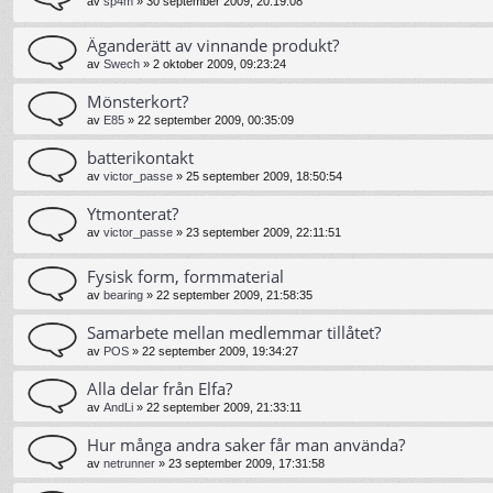
av
sp4m
»
30 september 2009, 20:19:08
Äganderätt av vinnande produkt?
av
Swech
»
2 oktober 2009, 09:23:24
Mönsterkort?
av
E85
»
22 september 2009, 00:35:09
batterikontakt
av
victor_passe
»
25 september 2009, 18:50:54
Ytmonterat?
av
victor_passe
»
23 september 2009, 22:11:51
Fysisk form, formmaterial
av
bearing
»
22 september 2009, 21:58:35
Samarbete mellan medlemmar tillåtet?
av
POS
»
22 september 2009, 19:34:27
Alla delar från Elfa?
av
AndLi
»
22 september 2009, 21:33:11
Hur många andra saker får man använda?
av
netrunner
»
23 september 2009, 17:31:58