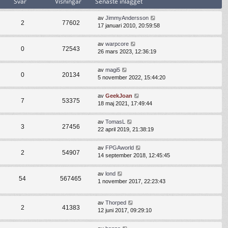
Svar
Visningar
Senaste inlägget
n
t
l
a
s
d
s
e
av
JimmyAndersson
e
2
77602
t
n
17 januari 2010, 20:59:58
t
e
a
s
i
s
e
av
warpcore
n
t
0
72543
n
26 mars 2023, 12:36:19
l
e
a
ä
i
s
g
av
magi5
n
t
0
20134
g
5 november 2022, 15:44:20
l
e
e
ä
i
t
g
n
av
GeekJoan
7
53375
g
l
18 maj 2021, 17:49:44
e
ä
t
g
av
TomasL
g
3
27456
22 april 2019, 21:38:19
e
t
av
FPGAworld
2
54907
14 september 2018, 12:45:45
av
lond
54
567465
1 november 2017, 22:23:43
av
Thorped
2
41383
12 juni 2017, 09:29:10