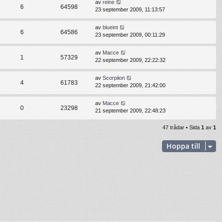
av
reine
6
64598
23 september 2009, 11:13:57
av
blueint
6
64586
23 september 2009, 00:11:29
av
Macce
1
57329
22 september 2009, 22:22:32
av
Scorpiion
4
61783
22 september 2009, 21:42:00
av
Macce
0
23298
21 september 2009, 22:48:23
47 trådar • Sida
1
av
1
Hoppa till