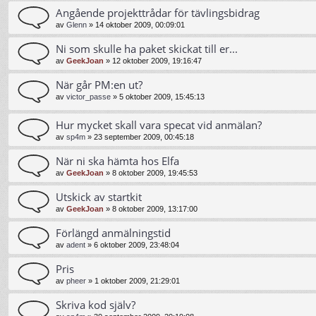
Angående projekttrådar för tävlingsbidrag
av
Glenn
»
14 oktober 2009, 00:09:01
Ni som skulle ha paket skickat till er...
av
GeekJoan
»
12 oktober 2009, 19:16:47
När går PM:en ut?
av
victor_passe
»
5 oktober 2009, 15:45:13
Hur mycket skall vara specat vid anmälan?
av
sp4m
»
23 september 2009, 00:45:18
När ni ska hämta hos Elfa
av
GeekJoan
»
8 oktober 2009, 19:45:53
Utskick av startkit
av
GeekJoan
»
8 oktober 2009, 13:17:00
Förlängd anmälningstid
av
adent
»
6 oktober 2009, 23:48:04
Pris
av
pheer
»
1 oktober 2009, 21:29:01
Skriva kod själv?