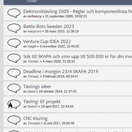
Trådar
Elektroniktävling 2009 - Regler och komponentlista fi
av
mrfrenzy
»
21 september 2009, 23:02:23
Battle Bots Sweden 2023
av
warpcore
»
26 mars 2023, 12:36:19
Venture Cup IDEA 2022
av
magi5
»
5 november 2022, 15:44:20
Sök till SKAPA och vinn upp till 500 000 kr för din inn
av
TomasL
»
4 mars 2020, 21:28:10
Deadline i morgon 23/4 SKAPA 2019
av
TomasL
»
9 februari 2019, 08:34:47
Tävlings idéer
av
danei
»
18 oktober 2014, 21:37:42
Tävling: EF projekt
av
Swech
»
19 april 2017, 22:43:54
CNC-kluring
av
Thorped
»
11 juni 2017, 20:02:48