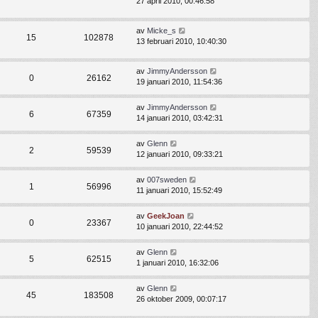
27 april 2010, 00:46:58
av
Micke_s
15
102878
13 februari 2010, 10:40:30
av
JimmyAndersson
0
26162
19 januari 2010, 11:54:36
av
JimmyAndersson
6
67359
14 januari 2010, 03:42:31
av
Glenn
2
59539
12 januari 2010, 09:33:21
av
007sweden
1
56996
11 januari 2010, 15:52:49
av
GeekJoan
0
23367
10 januari 2010, 22:44:52
av
Glenn
5
62515
1 januari 2010, 16:32:06
av
Glenn
45
183508
26 oktober 2009, 00:07:17