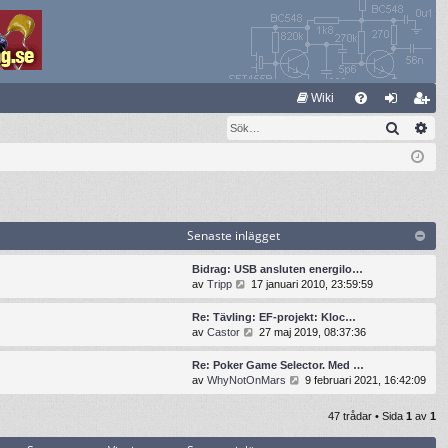
S
Wiki
Sök
Av
FA
og
li
Q
ga
m
in
ed
le
Senaste inlägget
m
Bidrag: USB ansluten energilo…
G
av
Tripp
17 januari 2010, 23:59:59
å
t
Re: Tävling: EF-projekt: Kloc…
i
G
av
Castor
27 maj 2019, 08:37:36
l
å
l
t
Re: Poker Game Selector. Med …
d
i
G
av
WhyNotOnMars
9 februari 2021, 16:42:09
e
l
å
t
l
t
47 trådar • Sida
1
av
1
s
d
i
e
e
l