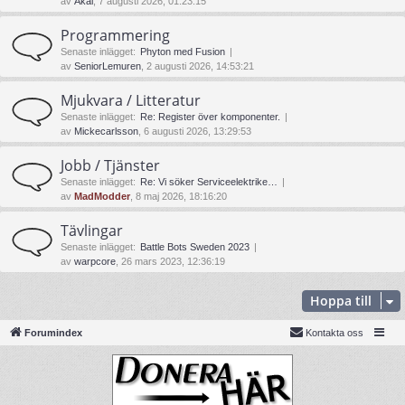
av
Akai
, 7 augusti 2026, 01:23:15
Programmering
Senaste inlägget:
Phyton med Fusion
av
SeniorLemuren
, 2 augusti 2026, 14:53:21
Mjukvara / Litteratur
Senaste inlägget:
Re: Register över komponenter.
av
Mickecarlsson
, 6 augusti 2026, 13:29:53
Jobb / Tjänster
Senaste inlägget:
Re: Vi söker Serviceelektrike…
av
MadModder
, 8 maj 2026, 18:16:20
Tävlingar
Senaste inlägget:
Battle Bots Sweden 2023
av
warpcore
, 26 mars 2023, 12:36:19
Hoppa till
Forumindex
Kontakta oss