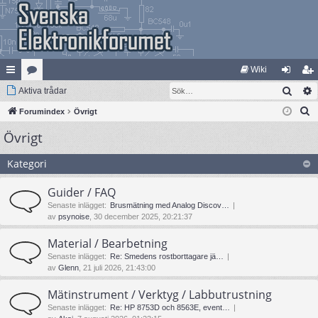
Wiki
Sök
na
Aktiva trådar
at
og
li
S
bb
Forumindex
eg
Övrigt
ga
m
ö
Övrigt
lä
ori
in
ed
k
nk
er
le
Kategori
ar
m
Guider / FAQ
Senaste inlägget:
Brusmätning med Analog Discov…
av
psynoise
, 30 december 2025, 20:21:37
Material / Bearbetning
Senaste inlägget:
Re: Smedens rostborttagare jä…
av
Glenn
, 21 juli 2026, 21:43:00
Mätinstrument / Verktyg / Labbutrustning
Senaste inlägget:
Re: HP 8753D och 8563E, event…