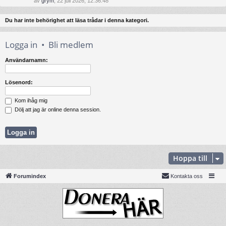
av
grym
, 22 juli 2026, 12:36:48
Du har inte behörighet att läsa trådar i denna kategori.
Logga in
•
Bli medlem
Användarnamn:
Lösenord:
Kom ihåg mig
Dölj att jag är online denna session.
Hoppa till
Forumindex
Kontakta oss