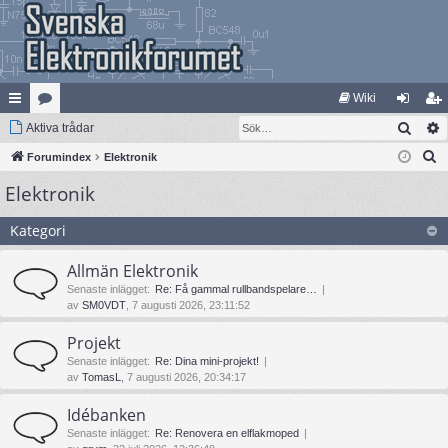
Wiki
Sök
na
Aktiva trådar
at
og
li
S
bb
Forumindex
eg
Elektronik
ga
m
ö
Elektronik
lä
ori
in
ed
k
nk
er
le
Kategori
ar
m
Allmän Elektronik
Senaste inlägget:
Re: Få gammal rullbandspelare…
av
SM0VDT
, 7 augusti 2026, 23:11:52
Projekt
Senaste inlägget:
Re: Dina mini-projekt!
av
TomasL
, 7 augusti 2026, 20:34:17
Idébanken
Senaste inlägget:
Re: Renovera en elflakmoped