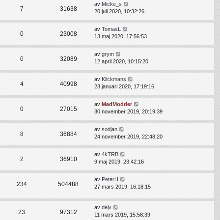
av
Micke_s
7
31638
20 juli 2020, 10:32:26
av
TomasL
0
23008
13 maj 2020, 17:56:53
av
grym
0
32089
12 april 2020, 10:15:20
av
Klickmans
4
40998
23 januari 2020, 17:19:16
av
MadModder
0
27015
30 november 2019, 20:19:39
av
sodjan
8
36884
24 november 2019, 22:48:20
av
4kTRB
2
36910
9 maj 2019, 23:42:16
av
PeterH
234
504488
27 mars 2019, 16:18:15
av
dejv
23
97312
11 mars 2019, 15:58:39