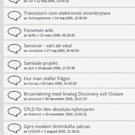
av
cyr
»
12 maj 2004, 23:54:10
Transistorn som elektronisk strömbrytare
av
Schnegelwerfer
»
14 maj 2005, 10:30:56
Forumets wiki
av
lgrfbs
»
12 mars 2008, 05:26:20
Sensorer - värt att veta!
av
strombom
»
27 maj 2003, 20:43:53
Samlade projekt
av
jack
»
20 januari 2006, 17:15:36
Hur man ställer frågor.
av
Icecap
»
23 mars 2006, 14:32:03
Brusmätning med Analog Discovery och Octave
av
psynoise
»
30 december 2025, 20:21:37
CPLD för den absoluta nybörjaren
av
AndersG
»
16 november 2024, 13:02:11
Gprs modem Strömkälla saknas
av
OA2025
»
1 augusti 2025, 11:16:21