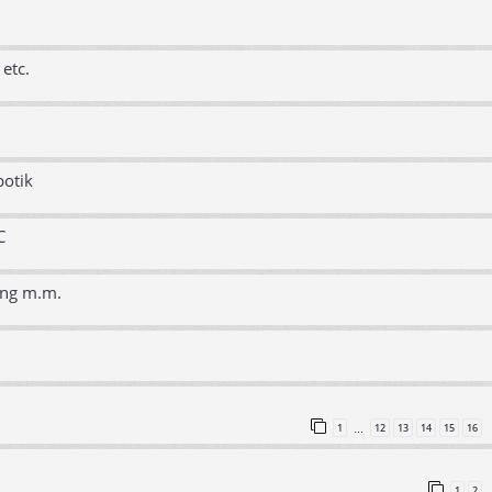
etc.
botik
C
ing m.m.
1
12
13
14
15
16
…
1
2