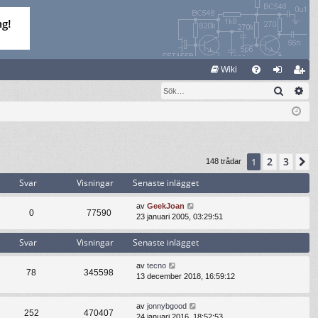
S
Wiki
Sök
Av
FA
og
li
Q
ga
m
in
ed
le
2
3
1
N
148 trådar
m
Svar
Visningar
Senaste inlägget
av
GeekJoan
0
77590
23 januari 2005, 03:29:51
Svar
Visningar
Senaste inlägget
av
tecno
78
345598
13 december 2018, 16:59:12
av
jonnybgood
252
470407
24 januari 2016, 18:52:53