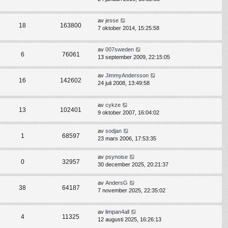
av
jesse
18
163800
7 oktober 2014, 15:25:58
av
007sweden
6
76061
13 september 2009, 22:15:05
av
JimmyAndersson
16
142602
24 juli 2008, 13:49:58
av
cykze
13
102401
9 oktober 2007, 16:04:02
av
sodjan
1
68597
23 mars 2006, 17:53:35
av
psynoise
0
32957
30 december 2025, 20:21:37
av
AndersG
38
64187
7 november 2025, 22:35:02
av
limpan4all
4
11325
12 augusti 2025, 16:26:13