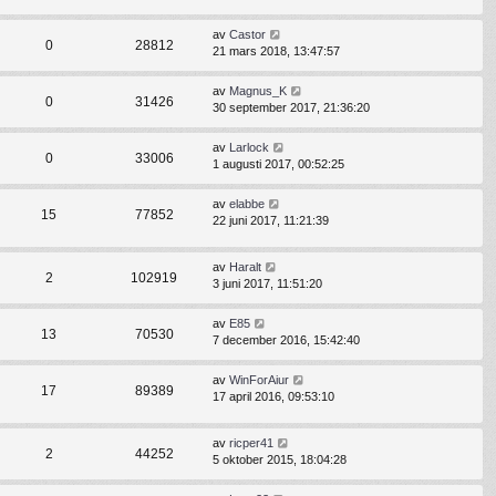
av
Castor
0
28812
21 mars 2018, 13:47:57
av
Magnus_K
0
31426
30 september 2017, 21:36:20
av
Larlock
0
33006
1 augusti 2017, 00:52:25
av
elabbe
15
77852
22 juni 2017, 11:21:39
av
Haralt
2
102919
3 juni 2017, 11:51:20
av
E85
13
70530
7 december 2016, 15:42:40
av
WinForAiur
17
89389
17 april 2016, 09:53:10
av
ricper41
2
44252
5 oktober 2015, 18:04:28