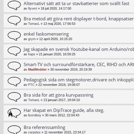
Alternativt sätt att ta ur stavbatterier som svällt fast
av
flyvert
»
18 juli 2020, 14:17:00
Bra metod att göra rent displayer t-bord, knappsatser 
av
TomasL
»
13 maj 2020, 17:56:53
enkel faskomensering
av
grym
»
12 april 2020, 10:15:20
Jag skapade en svensk Youtube-kanal om Arduino/ro
av
haps
»
21 januari 2020, 16:59:25
Smart-TV och surroundförstärkare, CEC, RIHD och AR
av
MadModder
»
30 november 2019, 20:19:39
Pedagogisk sida om stegmotorer,drivare och inkoppl
av
PTC
»
22 november 2019, 19:06:07
Bra sida för att göra kurvpassning
av
TomasL
»
13 januari 2017, 19:04:10
Har skapat en DipTrace guide, alla steg.
av
lizerdboy
»
30 mars 2012, 22:04:43
Bra referenssamling
av
carpelux
»
11 november 2015, 23:34:17