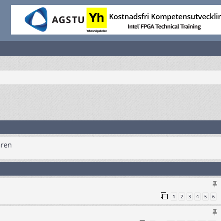
aren
1
2
3
4
5
6