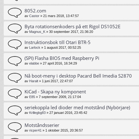
8052.com
av
Castor
»
21 mars 2018, 13:47:57
Byta rotationsenkoders på ett Rigol DS1052E
av
Magnus_K
»
30 september 2017, 21:36:20
Instruktionsbok till Otari BTR-5
av
Larlock
»
1 augusti 2017, 00:52:25
(SPI) Flasha BIOS med Raspberry Pi
av
elabbe
»
27 april 2016, 16:34:29
Nå boot-meny i desktop Pacard Bell Imedia S2870
av
Haralt
»
1 juni 2017, 22:47:07
KiCad - Skapa ny komponent
av
E85
»
7 september 2009, 21:17:04
seriekoppla led dioder med motstånd (Nybörjare)
av
Krillegbg83
»
27 januari 2016, 23:45:42
Motståndsserier
av
ricper41
»
1 oktober 2015, 20:36:57