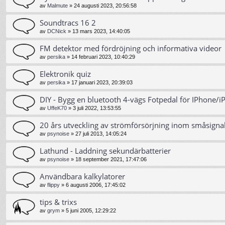
av
Malmute
»
24 augusti 2023, 20:56:58
Soundtracs 16 2
av
DCNick
»
13 mars 2023, 14:40:05
FM detektor med fördröjning och informativa videor
av
persika
»
14 februari 2023, 10:40:29
Elektronik quiz
av
persika
»
17 januari 2023, 20:39:03
DIY - Bygg en bluetooth 4-vägs Fotpedal för IPhone/i
av
UffeK70
»
3 juli 2022, 13:53:55
20 års utveckling av strömförsörjning inom småsigna
av
psynoise
»
27 juli 2013, 14:05:24
Lathund - Laddning sekundärbatterier
av
psynoise
»
18 september 2021, 17:47:06
Användbara kalkylatorer
av
flippy
»
6 augusti 2006, 17:45:02
tips & trixs
av
grym
»
5 juni 2005, 12:29:22