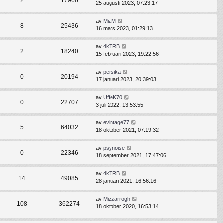
2
17966
25 augusti 2023, 07:23:17
av
MiaM
8
25436
16 mars 2023, 01:29:13
av
4kTRB
2
18240
15 februari 2023, 19:22:56
av
persika
0
20194
17 januari 2023, 20:39:03
av
UffeK70
0
22707
3 juli 2022, 13:53:55
av
evintage77
5
64032
18 oktober 2021, 07:19:32
av
psynoise
0
22346
18 september 2021, 17:47:06
av
4kTRB
14
49085
28 januari 2021, 16:56:16
av
Mizzarrogh
108
362274
18 oktober 2020, 16:53:14