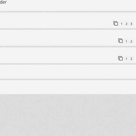
oder
1
2
3
1
2
1
2