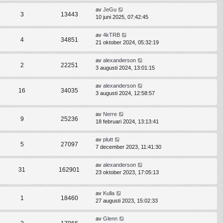
av
JeGu
3
13443
10 juni 2025, 07:42:45
av
4kTRB
4
34851
21 oktober 2024, 05:32:19
av
alexanderson
2
22251
3 augusti 2024, 13:01:15
av
alexanderson
16
34035
3 augusti 2024, 12:58:57
av
Nerre
9
25236
18 februari 2024, 13:13:41
av
plutt
5
27097
7 december 2023, 11:41:30
av
alexanderson
31
162901
23 oktober 2023, 17:05:13
av
Kulla
1
18460
27 augusti 2023, 15:02:33
av
Glenn