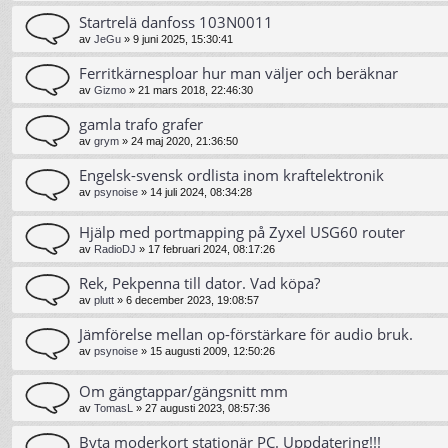
Startrelä danfoss 103N0011
av
JeGu
»
9 juni 2025, 15:30:41
Ferritkärnesploar hur man väljer och beräknar
av
Gizmo
»
21 mars 2018, 22:46:30
gamla trafo grafer
av
grym
»
24 maj 2020, 21:36:50
Engelsk-svensk ordlista inom kraftelektronik
av
psynoise
»
14 juli 2024, 08:34:28
Hjälp med portmapping på Zyxel USG60 router
av
RadioDJ
»
17 februari 2024, 08:17:26
Rek, Pekpenna till dator. Vad köpa?
av
plutt
»
6 december 2023, 19:08:57
Jämförelse mellan op-förstärkare för audio bruk.
av
psynoise
»
15 augusti 2009, 12:50:26
Om gängtappar/gängsnitt mm
av
TomasL
»
27 augusti 2023, 08:57:36
Byta moderkort stationär PC. Uppdatering!!!