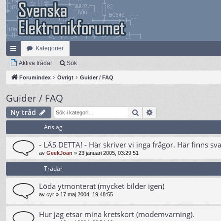
Kategorier
na
Aktiva trådar
Sök
bb
Forumindex
Övrigt
Guider / FAQ
lä
Guider / FAQ
nk
Sök
Avancerad sökning
Ny tråd
ar
Anslag
- LÄS DETTA! - Här skriver vi inga frågor. Här finns sv
av
GeekJoan
»
23 januari 2005, 03:29:51
Trådar
Löda ytmonterat (mycket bilder igen)
av
cyr
»
17 maj 2004, 19:48:55
Hur jag etsar mina kretskort (modemvarning).