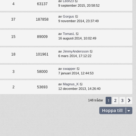
av
Leon23
4
63137
9 september 2015, 20:58:52
av
Gorgus
37
187858
9 november 2014, 23:37:49
av
TomasL
15
89009
16 augusti 2014, 10:02:49
av
JimmyAndersson
18
101961
6 mars 2014, 17:12:22
av
swapper
3
58000
7 januari 2014, 12:44:53
av
Magnus_K
2
53693
12 december 2013, 14:26:40
2
3
1
N
148 trådar
Hoppa till