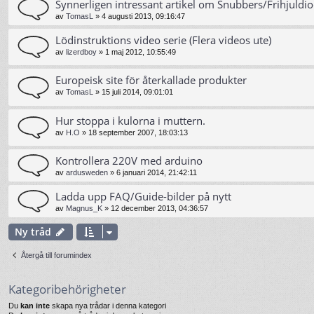
Synnerligen intressant artikel om Snubbers/Frihjuldi
av
TomasL
»
4 augusti 2013, 09:16:47
Lödinstruktions video serie (Flera videos ute)
av
lizerdboy
»
1 maj 2012, 10:55:49
Europeisk site för återkallade produkter
av
TomasL
»
15 juli 2014, 09:01:01
Hur stoppa i kulorna i muttern.
av
H.O
»
18 september 2007, 18:03:13
Kontrollera 220V med arduino
av
ardusweden
»
6 januari 2014, 21:42:11
Ladda upp FAQ/Guide-bilder på nytt
av
Magnus_K
»
12 december 2013, 04:36:57
Ny tråd
Återgå till forumindex
Kategoribehörigheter
Du
kan inte
skapa nya trådar i denna kategori