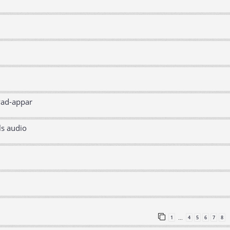
Pad-appar
ls audio
1
4
5
6
7
8
…