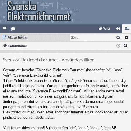
Wiki
Sök
na
Aktiva trådar
at
og
li
S
bb
Forumindex
eg
ga
m
ö
lä
ori
in
ed
Svenska ElektronikForumet - Användarvillkor
k
nk
er
le
Genom att besöka “Svenska ElektronikForumet” (hädanefter “vi”, “oss”,
ar
m
“vår”, “Svenska ElektronikForumet”,
“https://elektronikforumet.com/forum”), så godkänner du att du binder dig
juridiskt till följande avtal. Om du inte godkänner följande avtal, besök inte
eller använd inte “Svenska ElektronikForumet”. Vi kan ändra detta avtal
när som helst och vi kommer att göra allt för att informera dig om
ändringar, men det vore klokt av dig att granska denna sida regelbundet
på egen hand eftersom fortsatt användning av “Svenska
ElektronikForumet” även efter ändringar innebär att du godkänner att du är
juridiskt bunden till detta avtal.
Vårt forum drivs av phpBB (hädanefter “de”, “dem”, “deras”, “phpBB