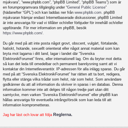
mjukvara”, “www.phpbb.com”, “phpBB Limited”, “phpBB Teams”) som är
en forumprogramvara tillgänglig under “
General Public License
”
(hädanefter “GPL”) och kan laddas ner från
www.phpbb.com
. phpBB
mjukvaran främjar endast Internetbaserade diskussioner, phpBB Limited
är inte ansvariga för vad vi tillåter och/eller förbjuder för innehåll och/eller
uppförande. För mer information om phpBB, besök
https://www.phpbb.com/
.
Du går med på att inte posta något grovt, obscent, vulgärt, förtalande,
hatiskt, hotande, sexuellt orienterat eller något annat material som kan
bryta mot lagarna i ditt land, lagar i landet där “Svenska
ElektronikForumet” finns, eller internationell lag. Om du bryter mot detta
så kan det leda till omedelbar och permanent bannlysning samt att vi
kontaktar din Internetleverantör. IP-adressen för alla inlägg sparas. Du går
med på att “Svenska ElektronikForumet” har rätten att ta bort, redigera,
flytta eller stänga vilka trådar som helst, när som helst. Som användare
godkänner du att all information du skriver in sparas i en databas. Denna
information kommer inte att delges till någon tredje part utan ditt
samtycke, men varken “Svenska ElektronikForumet” eller phpBB kan
hållas ansvariga för eventuella intrångsförsök som kan leda till att
information komprometteras.
Reglerna.
Jag har läst och lovar att följa