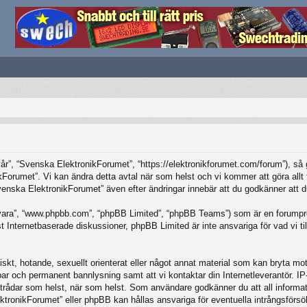
”, “Svenska ElektronikForumet”, “https://elektronikforumet.com/forum”), så god
Forumet”. Vi kan ändra detta avtal när som helst och vi kommer att göra allt f
ska ElektronikForumet” även efter ändringar innebär att du godkänner att du är
vara”, “www.phpbb.com”, “phpBB Limited”, “phpBB Teams”) som är en forumpro
Internetbaserade diskussioner, phpBB Limited är inte ansvariga för vad vi tillå
iskt, hotande, sexuellt orienterat eller något annat material som kan bryta mot 
elbar och permanent bannlysning samt att vi kontaktar din Internetleverantör. 
ilka trådar som helst, när som helst. Som användare godkänner du att all inform
ktronikForumet” eller phpBB kan hållas ansvariga för eventuella intrångsförsö