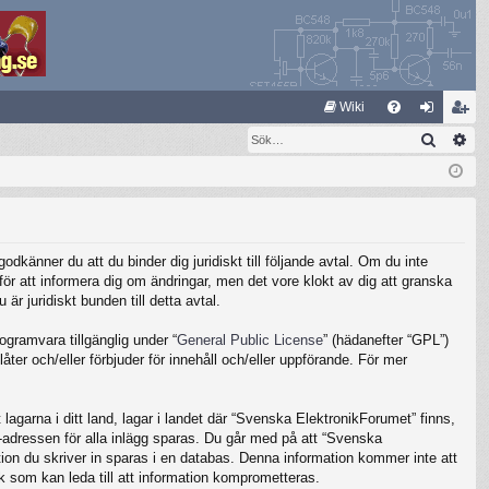
S
Wiki
Sök
Av
FA
og
li
Q
ga
m
in
ed
le
känner du att du binder dig juridiskt till följande avtal. Om du inte
m
ör att informera dig om ändringar, men det vore klokt av dig att granska
 juridiskt bunden till detta avtal.
gramvara tillgänglig under “
General Public License
” (hädanefter “GPL”)
ter och/eller förbjuder för innehåll och/eller uppförande. För mer
lagarna i ditt land, lagar i landet där “Svenska ElektronikForumet” finns,
IP-adressen för alla inlägg sparas. Du går med på att “Svenska
ation du skriver in sparas i en databas. Denna information kommer inte att
k som kan leda till att information komprometteras.