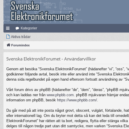
Kategorier
na
Aktiva trådar
bb
Forumindex
lä
Svenska ElektronikForumet - Användarvillkor
nk
Genom att besöka “Svenska ElektronikForumet” (hädanefter “vi”, “oss”, “vår
ar
godkänner följande avtal, besök inte eller använd inte “Svenska Elektronik
denna sida regelbundet på egen hand eftersom fortsatt användning av “Sven
Vårt forum drivs av phpBB (hädanefter “de”, “dem”, “deras”, “phpBB mjuk
och kan laddas ner från
www.phpbb.com
. phpBB mjukvaran främjar endast 
information om phpBB, besök
https://www.phpbb.com/
.
Du går med på att inte posta något grovt, obscent, vulgärt, förtalande, hat
eller internationell lag. Om du bryter mot detta så kan det leda till omed
ElektronikForumet” har rätten att ta bort, redigera, flytta eller stänga v
delges till någon tredje part utan ditt samtycke, men varken “Svenska Ele