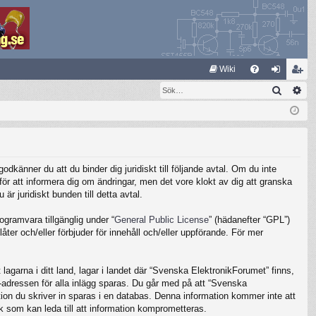
S
Wiki
Sök
Av
FA
og
li
Q
ga
m
in
ed
le
känner du att du binder dig juridiskt till följande avtal. Om du inte
m
ör att informera dig om ändringar, men det vore klokt av dig att granska
 juridiskt bunden till detta avtal.
gramvara tillgänglig under “
General Public License
” (hädanefter “GPL”)
ter och/eller förbjuder för innehåll och/eller uppförande. För mer
lagarna i ditt land, lagar i landet där “Svenska ElektronikForumet” finns,
IP-adressen för alla inlägg sparas. Du går med på att “Svenska
ation du skriver in sparas i en databas. Denna information kommer inte att
k som kan leda till att information komprometteras.