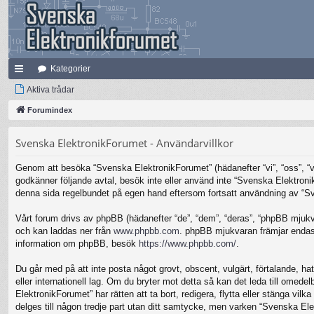
Kategorier
na
Aktiva trådar
bb
Forumindex
lä
Svenska ElektronikForumet - Användarvillkor
nk
Genom att besöka “Svenska ElektronikForumet” (hädanefter “vi”, “oss”, “vår
ar
godkänner följande avtal, besök inte eller använd inte “Svenska Elektronik
denna sida regelbundet på egen hand eftersom fortsatt användning av “Sven
Vårt forum drivs av phpBB (hädanefter “de”, “dem”, “deras”, “phpBB mjuk
och kan laddas ner från
www.phpbb.com
. phpBB mjukvaran främjar endast 
information om phpBB, besök
https://www.phpbb.com/
.
Du går med på att inte posta något grovt, obscent, vulgärt, förtalande, hat
eller internationell lag. Om du bryter mot detta så kan det leda till omed
ElektronikForumet” har rätten att ta bort, redigera, flytta eller stänga v
delges till någon tredje part utan ditt samtycke, men varken “Svenska Ele