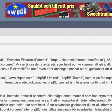
”, “Svenska ElektronikForumet”, “https://elektronikforumet.com/forum”), så god
Forumet”. Vi kan ändra detta avtal när som helst och vi kommer att göra allt f
ska ElektronikForumet” även efter ändringar innebär att du godkänner att du är
vara”, “www.phpbb.com”, “phpBB Limited”, “phpBB Teams”) som är en forumpro
Internetbaserade diskussioner, phpBB Limited är inte ansvariga för vad vi tillå
iskt, hotande, sexuellt orienterat eller något annat material som kan bryta mot 
elbar och permanent bannlysning samt att vi kontaktar din Internetleverantör. 
ilka trådar som helst, när som helst. Som användare godkänner du att all inform
ktronikForumet” eller phpBB kan hållas ansvariga för eventuella intrångsförsö