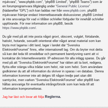
mjukvara”, “www.phpbb.com”, “phpBB Limited”, “phpBB Teams”) som är
en forumprogramvara tillgänglig under “
General Public License
”
(hädanefter “GPL”) och kan laddas ner från
www.phpbb.com
. phpBB
mjukvaran främjar endast Internetbaserade diskussioner, phpBB Limited
är inte ansvariga för vad vi tillåter och/eller förbjuder för innehåll och/eller
uppförande. För mer information om phpBB, besök
https://www.phpbb.com/
.
Du går med på att inte posta något grovt, obscent, vulgärt, förtalande,
hatiskt, hotande, sexuellt orienterat eller något annat material som kan
bryta mot lagarna i ditt land, lagar i landet där “Svenska
ElektronikForumet” finns, eller internationell lag. Om du bryter mot detta
så kan det leda till omedelbar och permanent bannlysning samt att vi
kontaktar din Internetleverantör. IP-adressen för alla inlägg sparas. Du går
med på att “Svenska ElektronikForumet” har rätten att ta bort, redigera,
flytta eller stänga vilka trådar som helst, när som helst. Som användare
godkänner du att all information du skriver in sparas i en databas. Denna
information kommer inte att delges till någon tredje part utan ditt
samtycke, men varken “Svenska ElektronikForumet” eller phpBB kan
hållas ansvariga för eventuella intrångsförsök som kan leda till att
information komprometteras.
Reglerna.
Jag har läst och lovar att följa