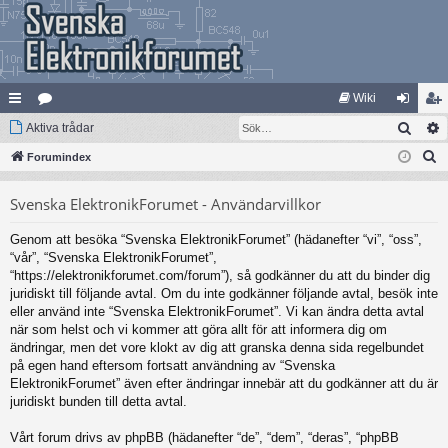
Wiki
Sök
na
Aktiva trådar
at
og
li
S
bb
Forumindex
eg
ga
m
ö
lä
ori
in
ed
Svenska ElektronikForumet - Användarvillkor
k
nk
er
le
Genom att besöka “Svenska ElektronikForumet” (hädanefter “vi”, “oss”,
ar
m
“vår”, “Svenska ElektronikForumet”,
“https://elektronikforumet.com/forum”), så godkänner du att du binder dig
juridiskt till följande avtal. Om du inte godkänner följande avtal, besök inte
eller använd inte “Svenska ElektronikForumet”. Vi kan ändra detta avtal
när som helst och vi kommer att göra allt för att informera dig om
ändringar, men det vore klokt av dig att granska denna sida regelbundet
på egen hand eftersom fortsatt användning av “Svenska
ElektronikForumet” även efter ändringar innebär att du godkänner att du är
juridiskt bunden till detta avtal.
Vårt forum drivs av phpBB (hädanefter “de”, “dem”, “deras”, “phpBB