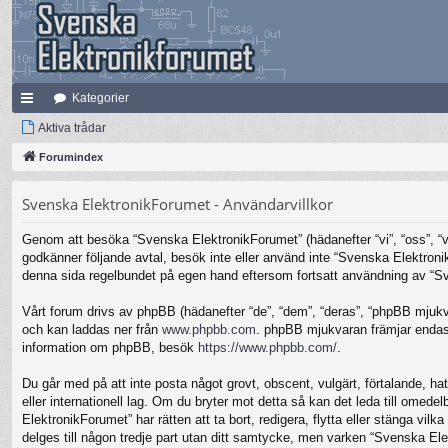
Kategorier
na
Aktiva trådar
bb
Forumindex
lä
Svenska ElektronikForumet - Användarvillkor
nk
Genom att besöka “Svenska ElektronikForumet” (hädanefter “vi”, “oss”, “vår
ar
godkänner följande avtal, besök inte eller använd inte “Svenska Elektronik
denna sida regelbundet på egen hand eftersom fortsatt användning av “Sven
Vårt forum drivs av phpBB (hädanefter “de”, “dem”, “deras”, “phpBB mjuk
och kan laddas ner från
www.phpbb.com
. phpBB mjukvaran främjar endast 
information om phpBB, besök
https://www.phpbb.com/
.
Du går med på att inte posta något grovt, obscent, vulgärt, förtalande, hat
eller internationell lag. Om du bryter mot detta så kan det leda till omed
ElektronikForumet” har rätten att ta bort, redigera, flytta eller stänga v
delges till någon tredje part utan ditt samtycke, men varken “Svenska Ele