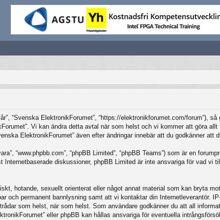
”, “Svenska ElektronikForumet”, “https://elektronikforumet.com/forum”), så god
Forumet”. Vi kan ändra detta avtal när som helst och vi kommer att göra allt f
ska ElektronikForumet” även efter ändringar innebär att du godkänner att du är
vara”, “www.phpbb.com”, “phpBB Limited”, “phpBB Teams”) som är en forumpro
Internetbaserade diskussioner, phpBB Limited är inte ansvariga för vad vi tillå
iskt, hotande, sexuellt orienterat eller något annat material som kan bryta mot 
elbar och permanent bannlysning samt att vi kontaktar din Internetleverantör. 
ilka trådar som helst, när som helst. Som användare godkänner du att all inform
ktronikForumet” eller phpBB kan hållas ansvariga för eventuella intrångsförsö