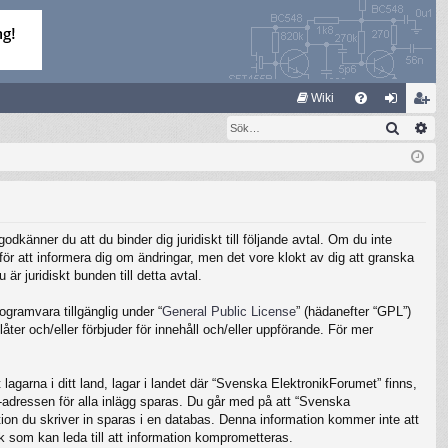
S
Wiki
Sök
Av
FA
og
li
Q
ga
m
in
ed
le
känner du att du binder dig juridiskt till följande avtal. Om du inte
m
ör att informera dig om ändringar, men det vore klokt av dig att granska
 juridiskt bunden till detta avtal.
gramvara tillgänglig under “
General Public License
” (hädanefter “GPL”)
ter och/eller förbjuder för innehåll och/eller uppförande. För mer
lagarna i ditt land, lagar i landet där “Svenska ElektronikForumet” finns,
IP-adressen för alla inlägg sparas. Du går med på att “Svenska
ation du skriver in sparas i en databas. Denna information kommer inte att
k som kan leda till att information komprometteras.