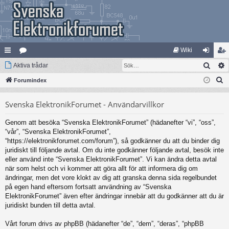
Wiki
Sök
na
Aktiva trådar
at
og
li
S
bb
Forumindex
eg
ga
m
ö
lä
ori
in
ed
Svenska ElektronikForumet - Användarvillkor
k
nk
er
le
Genom att besöka “Svenska ElektronikForumet” (hädanefter “vi”, “oss”,
ar
m
“vår”, “Svenska ElektronikForumet”,
“https://elektronikforumet.com/forum”), så godkänner du att du binder dig
juridiskt till följande avtal. Om du inte godkänner följande avtal, besök inte
eller använd inte “Svenska ElektronikForumet”. Vi kan ändra detta avtal
när som helst och vi kommer att göra allt för att informera dig om
ändringar, men det vore klokt av dig att granska denna sida regelbundet
på egen hand eftersom fortsatt användning av “Svenska
ElektronikForumet” även efter ändringar innebär att du godkänner att du är
juridiskt bunden till detta avtal.
Vårt forum drivs av phpBB (hädanefter “de”, “dem”, “deras”, “phpBB