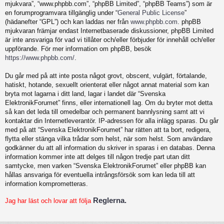
mjukvara”, “www.phpbb.com”, “phpBB Limited”, “phpBB Teams”) som är
en forumprogramvara tillgänglig under “
General Public License
”
(hädanefter “GPL”) och kan laddas ner från
www.phpbb.com
. phpBB
mjukvaran främjar endast Internetbaserade diskussioner, phpBB Limited
är inte ansvariga för vad vi tillåter och/eller förbjuder för innehåll och/eller
uppförande. För mer information om phpBB, besök
https://www.phpbb.com/
.
Du går med på att inte posta något grovt, obscent, vulgärt, förtalande,
hatiskt, hotande, sexuellt orienterat eller något annat material som kan
bryta mot lagarna i ditt land, lagar i landet där “Svenska
ElektronikForumet” finns, eller internationell lag. Om du bryter mot detta
så kan det leda till omedelbar och permanent bannlysning samt att vi
kontaktar din Internetleverantör. IP-adressen för alla inlägg sparas. Du går
med på att “Svenska ElektronikForumet” har rätten att ta bort, redigera,
flytta eller stänga vilka trådar som helst, när som helst. Som användare
godkänner du att all information du skriver in sparas i en databas. Denna
information kommer inte att delges till någon tredje part utan ditt
samtycke, men varken “Svenska ElektronikForumet” eller phpBB kan
hållas ansvariga för eventuella intrångsförsök som kan leda till att
information komprometteras.
Reglerna.
Jag har läst och lovar att följa