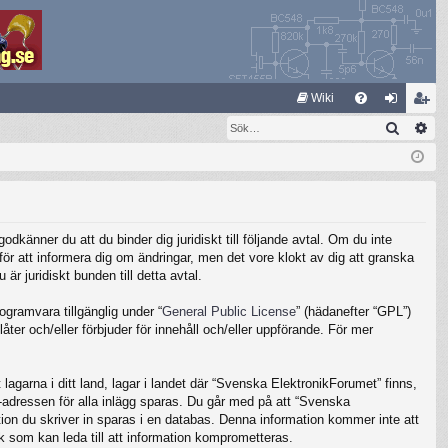
S
Wiki
Sök
Av
FA
og
li
Q
ga
m
in
ed
le
känner du att du binder dig juridiskt till följande avtal. Om du inte
m
ör att informera dig om ändringar, men det vore klokt av dig att granska
 juridiskt bunden till detta avtal.
gramvara tillgänglig under “
General Public License
” (hädanefter “GPL”)
ter och/eller förbjuder för innehåll och/eller uppförande. För mer
lagarna i ditt land, lagar i landet där “Svenska ElektronikForumet” finns,
IP-adressen för alla inlägg sparas. Du går med på att “Svenska
ation du skriver in sparas i en databas. Denna information kommer inte att
k som kan leda till att information komprometteras.