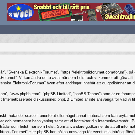
”, “Svenska ElektronikForumet”, “https://elektronikforumet.com/forum”), så god
Forumet”. Vi kan ändra detta avtal när som helst och vi kommer att göra allt f
ska ElektronikForumet” även efter ändringar innebär att du godkänner att du är
vara”, “www.phpbb.com”, “phpBB Limited”, “phpBB Teams”) som är en forumpro
Internetbaserade diskussioner, phpBB Limited är inte ansvariga för vad vi tillå
iskt, hotande, sexuellt orienterat eller något annat material som kan bryta mot 
elbar och permanent bannlysning samt att vi kontaktar din Internetleverantör. 
ilka trådar som helst, när som helst. Som användare godkänner du att all inform
ktronikForumet” eller phpBB kan hållas ansvariga för eventuella intrångsförsö