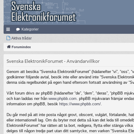
Kategorier
na
Aktiva trådar
bb
Forumindex
lä
Svenska ElektronikForumet - Användarvillkor
nk
Genom att besöka “Svenska ElektronikForumet” (hädanefter “vi”, “oss”, “vår
ar
godkänner följande avtal, besök inte eller använd inte “Svenska Elektronik
denna sida regelbundet på egen hand eftersom fortsatt användning av “Sven
Vårt forum drivs av phpBB (hädanefter “de”, “dem”, “deras”, “phpBB mjuk
och kan laddas ner från
www.phpbb.com
. phpBB mjukvaran främjar endast 
information om phpBB, besök
https://www.phpbb.com/
.
Du går med på att inte posta något grovt, obscent, vulgärt, förtalande, hat
eller internationell lag. Om du bryter mot detta så kan det leda till omed
ElektronikForumet” har rätten att ta bort, redigera, flytta eller stänga v
delges till någon tredje part utan ditt samtycke, men varken “Svenska Ele