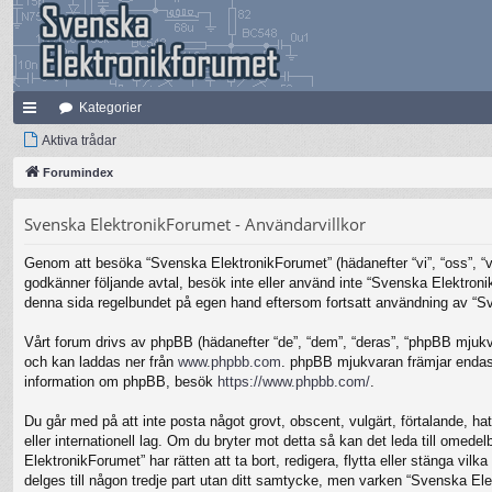
Kategorier
na
Aktiva trådar
bb
Forumindex
lä
Svenska ElektronikForumet - Användarvillkor
nk
Genom att besöka “Svenska ElektronikForumet” (hädanefter “vi”, “oss”, “vår
ar
godkänner följande avtal, besök inte eller använd inte “Svenska Elektronik
denna sida regelbundet på egen hand eftersom fortsatt användning av “Sven
Vårt forum drivs av phpBB (hädanefter “de”, “dem”, “deras”, “phpBB mjuk
och kan laddas ner från
www.phpbb.com
. phpBB mjukvaran främjar endast 
information om phpBB, besök
https://www.phpbb.com/
.
Du går med på att inte posta något grovt, obscent, vulgärt, förtalande, hat
eller internationell lag. Om du bryter mot detta så kan det leda till omed
ElektronikForumet” har rätten att ta bort, redigera, flytta eller stänga v
delges till någon tredje part utan ditt samtycke, men varken “Svenska Ele