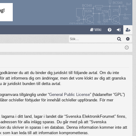
S
Wiki
Sök
Av
FA
og
li
Q
ga
m
in
ed
le
känner du att du binder dig juridiskt till följande avtal. Om du inte
m
ör att informera dig om ändringar, men det vore klokt av dig att granska
 juridiskt bunden till detta avtal.
gramvara tillgänglig under “
General Public License
” (hädanefter “GPL”)
ter och/eller förbjuder för innehåll och/eller uppförande. För mer
lagarna i ditt land, lagar i landet där “Svenska ElektronikForumet” finns,
IP-adressen för alla inlägg sparas. Du går med på att “Svenska
ation du skriver in sparas i en databas. Denna information kommer inte att
k som kan leda till att information komprometteras.