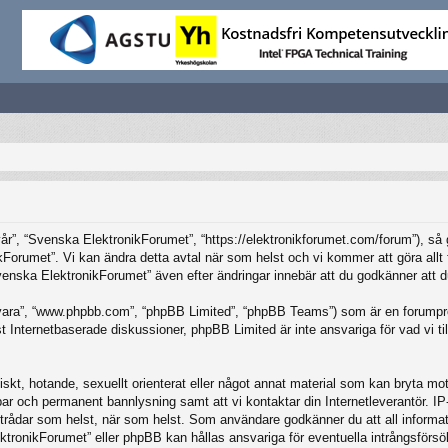
”, “Svenska ElektronikForumet”, “https://elektronikforumet.com/forum”), så god
Forumet”. Vi kan ändra detta avtal när som helst och vi kommer att göra allt f
ska ElektronikForumet” även efter ändringar innebär att du godkänner att du är
vara”, “www.phpbb.com”, “phpBB Limited”, “phpBB Teams”) som är en forumpro
Internetbaserade diskussioner, phpBB Limited är inte ansvariga för vad vi tillå
iskt, hotande, sexuellt orienterat eller något annat material som kan bryta mot 
elbar och permanent bannlysning samt att vi kontaktar din Internetleverantör. 
ilka trådar som helst, när som helst. Som användare godkänner du att all inform
ktronikForumet” eller phpBB kan hållas ansvariga för eventuella intrångsförsö