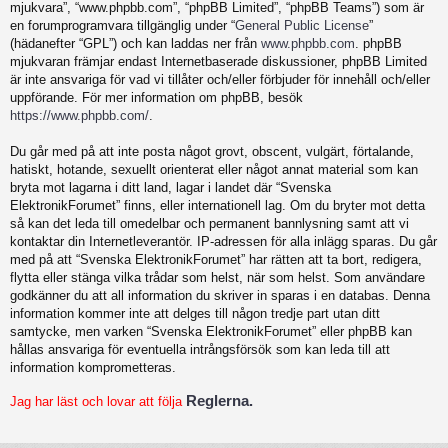
mjukvara”, “www.phpbb.com”, “phpBB Limited”, “phpBB Teams”) som är
en forumprogramvara tillgänglig under “
General Public License
”
(hädanefter “GPL”) och kan laddas ner från
www.phpbb.com
. phpBB
mjukvaran främjar endast Internetbaserade diskussioner, phpBB Limited
är inte ansvariga för vad vi tillåter och/eller förbjuder för innehåll och/eller
uppförande. För mer information om phpBB, besök
https://www.phpbb.com/
.
Du går med på att inte posta något grovt, obscent, vulgärt, förtalande,
hatiskt, hotande, sexuellt orienterat eller något annat material som kan
bryta mot lagarna i ditt land, lagar i landet där “Svenska
ElektronikForumet” finns, eller internationell lag. Om du bryter mot detta
så kan det leda till omedelbar och permanent bannlysning samt att vi
kontaktar din Internetleverantör. IP-adressen för alla inlägg sparas. Du går
med på att “Svenska ElektronikForumet” har rätten att ta bort, redigera,
flytta eller stänga vilka trådar som helst, när som helst. Som användare
godkänner du att all information du skriver in sparas i en databas. Denna
information kommer inte att delges till någon tredje part utan ditt
samtycke, men varken “Svenska ElektronikForumet” eller phpBB kan
hållas ansvariga för eventuella intrångsförsök som kan leda till att
information komprometteras.
Reglerna.
Jag har läst och lovar att följa