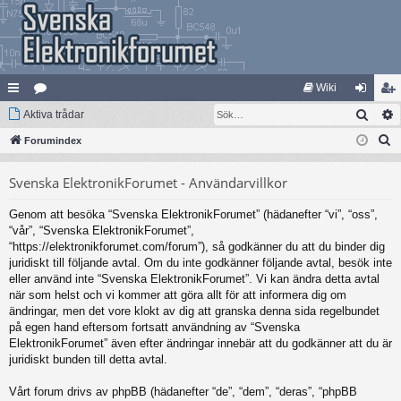
Wiki
Sök
na
Aktiva trådar
at
og
li
S
bb
Forumindex
eg
ga
m
ö
lä
ori
in
ed
Svenska ElektronikForumet - Användarvillkor
k
nk
er
le
Genom att besöka “Svenska ElektronikForumet” (hädanefter “vi”, “oss”,
ar
m
“vår”, “Svenska ElektronikForumet”,
“https://elektronikforumet.com/forum”), så godkänner du att du binder dig
juridiskt till följande avtal. Om du inte godkänner följande avtal, besök inte
eller använd inte “Svenska ElektronikForumet”. Vi kan ändra detta avtal
när som helst och vi kommer att göra allt för att informera dig om
ändringar, men det vore klokt av dig att granska denna sida regelbundet
på egen hand eftersom fortsatt användning av “Svenska
ElektronikForumet” även efter ändringar innebär att du godkänner att du är
juridiskt bunden till detta avtal.
Vårt forum drivs av phpBB (hädanefter “de”, “dem”, “deras”, “phpBB