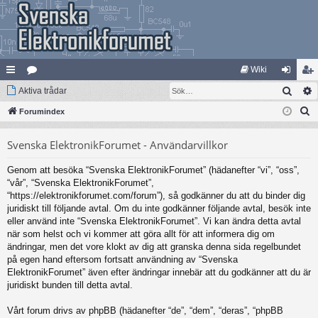
Wiki
Sök
na
Aktiva trådar
at
og
li
S
bb
Forumindex
eg
ga
m
ö
lä
ori
in
ed
Svenska ElektronikForumet - Användarvillkor
k
nk
er
le
Genom att besöka “Svenska ElektronikForumet” (hädanefter “vi”, “oss”,
ar
m
“vår”, “Svenska ElektronikForumet”,
“https://elektronikforumet.com/forum”), så godkänner du att du binder dig
juridiskt till följande avtal. Om du inte godkänner följande avtal, besök inte
eller använd inte “Svenska ElektronikForumet”. Vi kan ändra detta avtal
när som helst och vi kommer att göra allt för att informera dig om
ändringar, men det vore klokt av dig att granska denna sida regelbundet
på egen hand eftersom fortsatt användning av “Svenska
ElektronikForumet” även efter ändringar innebär att du godkänner att du är
juridiskt bunden till detta avtal.
Vårt forum drivs av phpBB (hädanefter “de”, “dem”, “deras”, “phpBB