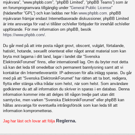
mjukvara”, “www.phpbb.com”, “phpBB Limited”, “phpBB Teams”) som är
en forumprogramvara tillgänglig under “
General Public License
”
(hädanefter “GPL”) och kan laddas ner från
www.phpbb.com
. phpBB
mjukvaran främjar endast Internetbaserade diskussioner, phpBB Limited
är inte ansvariga för vad vi tillåter och/eller förbjuder för innehåll och/eller
uppförande. För mer information om phpBB, besök
https://www.phpbb.com/
.
Du går med på att inte posta något grovt, obscent, vulgärt, förtalande,
hatiskt, hotande, sexuellt orienterat eller något annat material som kan
bryta mot lagarna i ditt land, lagar i landet där “Svenska
ElektronikForumet” finns, eller internationell lag. Om du bryter mot detta
så kan det leda till omedelbar och permanent bannlysning samt att vi
kontaktar din Internetleverantör. IP-adressen för alla inlägg sparas. Du går
med på att “Svenska ElektronikForumet” har rätten att ta bort, redigera,
flytta eller stänga vilka trådar som helst, när som helst. Som användare
godkänner du att all information du skriver in sparas i en databas. Denna
information kommer inte att delges till någon tredje part utan ditt
samtycke, men varken “Svenska ElektronikForumet” eller phpBB kan
hållas ansvariga för eventuella intrångsförsök som kan leda till att
information komprometteras.
Reglerna.
Jag har läst och lovar att följa