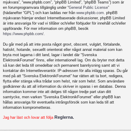
mjukvara”, “www.phpbb.com”, “phpBB Limited”, “phpBB Teams”) som är
en forumprogramvara tillgänglig under “
General Public License
”
(hädanefter “GPL”) och kan laddas ner från
www.phpbb.com
. phpBB
mjukvaran främjar endast Internetbaserade diskussioner, phpBB Limited
är inte ansvariga för vad vi tillåter och/eller förbjuder för innehåll och/eller
uppförande. För mer information om phpBB, besök
https://www.phpbb.com/
.
Du går med på att inte posta något grovt, obscent, vulgärt, förtalande,
hatiskt, hotande, sexuellt orienterat eller något annat material som kan
bryta mot lagarna i ditt land, lagar i landet där “Svenska
ElektronikForumet” finns, eller internationell lag. Om du bryter mot detta
så kan det leda till omedelbar och permanent bannlysning samt att vi
kontaktar din Internetleverantör. IP-adressen för alla inlägg sparas. Du går
med på att “Svenska ElektronikForumet” har rätten att ta bort, redigera,
flytta eller stänga vilka trådar som helst, när som helst. Som användare
godkänner du att all information du skriver in sparas i en databas. Denna
information kommer inte att delges till någon tredje part utan ditt
samtycke, men varken “Svenska ElektronikForumet” eller phpBB kan
hållas ansvariga för eventuella intrångsförsök som kan leda till att
information komprometteras.
Reglerna.
Jag har läst och lovar att följa