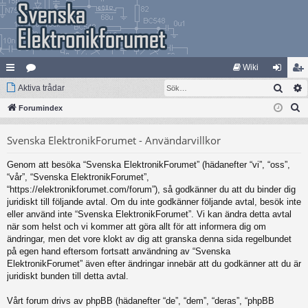
Wiki
Sök
na
Aktiva trådar
at
og
li
S
bb
Forumindex
eg
ga
m
ö
lä
ori
in
ed
Svenska ElektronikForumet - Användarvillkor
k
nk
er
le
Genom att besöka “Svenska ElektronikForumet” (hädanefter “vi”, “oss”,
ar
m
“vår”, “Svenska ElektronikForumet”,
“https://elektronikforumet.com/forum”), så godkänner du att du binder dig
juridiskt till följande avtal. Om du inte godkänner följande avtal, besök inte
eller använd inte “Svenska ElektronikForumet”. Vi kan ändra detta avtal
när som helst och vi kommer att göra allt för att informera dig om
ändringar, men det vore klokt av dig att granska denna sida regelbundet
på egen hand eftersom fortsatt användning av “Svenska
ElektronikForumet” även efter ändringar innebär att du godkänner att du är
juridiskt bunden till detta avtal.
Vårt forum drivs av phpBB (hädanefter “de”, “dem”, “deras”, “phpBB