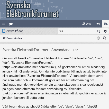
Wiki
Sök
na
Aktiva trådar
at
og
li
S
bb
Forumindex
eg
ga
m
ö
lä
ori
in
ed
Svenska ElektronikForumet - Användarvillkor
k
nk
er
le
Genom att besöka “Svenska ElektronikForumet” (hädanefter “vi”, “oss”,
ar
m
“vår”, “Svenska ElektronikForumet”,
“https://elektronikforumet.com/forum”), så godkänner du att du binder dig
juridiskt till följande avtal. Om du inte godkänner följande avtal, besök inte
eller använd inte “Svenska ElektronikForumet”. Vi kan ändra detta avtal
när som helst och vi kommer att göra allt för att informera dig om
ändringar, men det vore klokt av dig att granska denna sida regelbundet
på egen hand eftersom fortsatt användning av “Svenska
ElektronikForumet” även efter ändringar innebär att du godkänner att du är
juridiskt bunden till detta avtal.
Vårt forum drivs av phpBB (hädanefter “de”, “dem”, “deras”, “phpBB