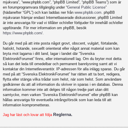
mjukvara”, “www.phpbb.com”, “phpBB Limited”, “phpBB Teams”) som är
en forumprogramvara tillgänglig under “
General Public License
”
(hädanefter “GPL”) och kan laddas ner från
www.phpbb.com
. phpBB
mjukvaran främjar endast Internetbaserade diskussioner, phpBB Limited
är inte ansvariga för vad vi tillåter och/eller förbjuder för innehåll och/eller
uppförande. För mer information om phpBB, besök
https://www.phpbb.com/
.
Du går med på att inte posta något grovt, obscent, vulgärt, förtalande,
hatiskt, hotande, sexuellt orienterat eller något annat material som kan
bryta mot lagarna i ditt land, lagar i landet där “Svenska
ElektronikForumet” finns, eller internationell lag. Om du bryter mot detta
så kan det leda till omedelbar och permanent bannlysning samt att vi
kontaktar din Internetleverantör. IP-adressen för alla inlägg sparas. Du går
med på att “Svenska ElektronikForumet” har rätten att ta bort, redigera,
flytta eller stänga vilka trådar som helst, när som helst. Som användare
godkänner du att all information du skriver in sparas i en databas. Denna
information kommer inte att delges till någon tredje part utan ditt
samtycke, men varken “Svenska ElektronikForumet” eller phpBB kan
hållas ansvariga för eventuella intrångsförsök som kan leda till att
information komprometteras.
Reglerna.
Jag har läst och lovar att följa