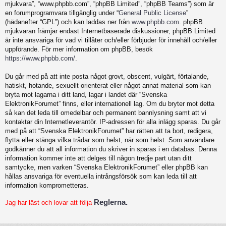
mjukvara”, “www.phpbb.com”, “phpBB Limited”, “phpBB Teams”) som är
en forumprogramvara tillgänglig under “
General Public License
”
(hädanefter “GPL”) och kan laddas ner från
www.phpbb.com
. phpBB
mjukvaran främjar endast Internetbaserade diskussioner, phpBB Limited
är inte ansvariga för vad vi tillåter och/eller förbjuder för innehåll och/eller
uppförande. För mer information om phpBB, besök
https://www.phpbb.com/
.
Du går med på att inte posta något grovt, obscent, vulgärt, förtalande,
hatiskt, hotande, sexuellt orienterat eller något annat material som kan
bryta mot lagarna i ditt land, lagar i landet där “Svenska
ElektronikForumet” finns, eller internationell lag. Om du bryter mot detta
så kan det leda till omedelbar och permanent bannlysning samt att vi
kontaktar din Internetleverantör. IP-adressen för alla inlägg sparas. Du går
med på att “Svenska ElektronikForumet” har rätten att ta bort, redigera,
flytta eller stänga vilka trådar som helst, när som helst. Som användare
godkänner du att all information du skriver in sparas i en databas. Denna
information kommer inte att delges till någon tredje part utan ditt
samtycke, men varken “Svenska ElektronikForumet” eller phpBB kan
hållas ansvariga för eventuella intrångsförsök som kan leda till att
information komprometteras.
Reglerna.
Jag har läst och lovar att följa