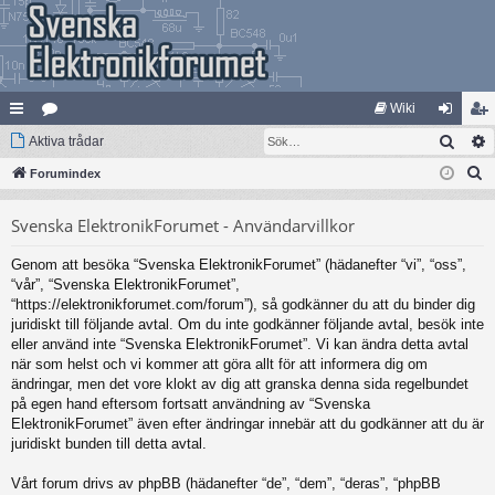
Wiki
Sök
na
Aktiva trådar
at
og
li
S
bb
Forumindex
eg
ga
m
ö
lä
ori
in
ed
Svenska ElektronikForumet - Användarvillkor
k
nk
er
le
Genom att besöka “Svenska ElektronikForumet” (hädanefter “vi”, “oss”,
ar
m
“vår”, “Svenska ElektronikForumet”,
“https://elektronikforumet.com/forum”), så godkänner du att du binder dig
juridiskt till följande avtal. Om du inte godkänner följande avtal, besök inte
eller använd inte “Svenska ElektronikForumet”. Vi kan ändra detta avtal
när som helst och vi kommer att göra allt för att informera dig om
ändringar, men det vore klokt av dig att granska denna sida regelbundet
på egen hand eftersom fortsatt användning av “Svenska
ElektronikForumet” även efter ändringar innebär att du godkänner att du är
juridiskt bunden till detta avtal.
Vårt forum drivs av phpBB (hädanefter “de”, “dem”, “deras”, “phpBB