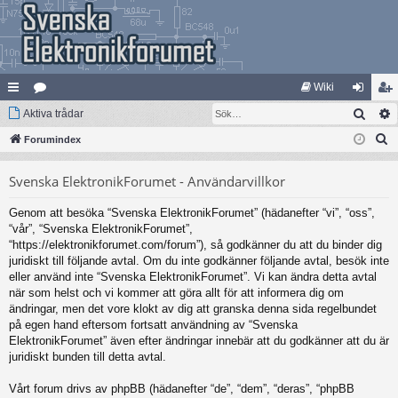
Wiki
Sök
na
Aktiva trådar
at
og
li
S
bb
Forumindex
eg
ga
m
ö
lä
ori
in
ed
Svenska ElektronikForumet - Användarvillkor
k
nk
er
le
Genom att besöka “Svenska ElektronikForumet” (hädanefter “vi”, “oss”,
ar
m
“vår”, “Svenska ElektronikForumet”,
“https://elektronikforumet.com/forum”), så godkänner du att du binder dig
juridiskt till följande avtal. Om du inte godkänner följande avtal, besök inte
eller använd inte “Svenska ElektronikForumet”. Vi kan ändra detta avtal
när som helst och vi kommer att göra allt för att informera dig om
ändringar, men det vore klokt av dig att granska denna sida regelbundet
på egen hand eftersom fortsatt användning av “Svenska
ElektronikForumet” även efter ändringar innebär att du godkänner att du är
juridiskt bunden till detta avtal.
Vårt forum drivs av phpBB (hädanefter “de”, “dem”, “deras”, “phpBB