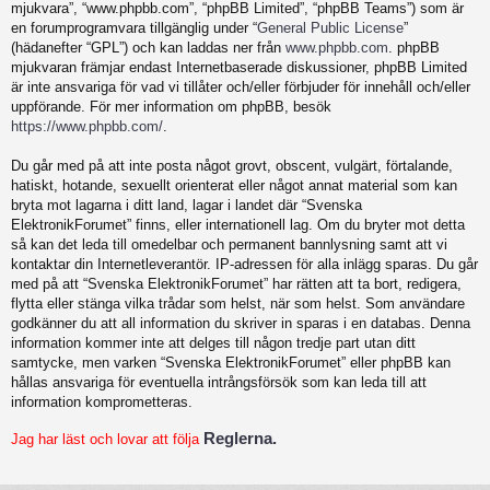
mjukvara”, “www.phpbb.com”, “phpBB Limited”, “phpBB Teams”) som är
en forumprogramvara tillgänglig under “
General Public License
”
(hädanefter “GPL”) och kan laddas ner från
www.phpbb.com
. phpBB
mjukvaran främjar endast Internetbaserade diskussioner, phpBB Limited
är inte ansvariga för vad vi tillåter och/eller förbjuder för innehåll och/eller
uppförande. För mer information om phpBB, besök
https://www.phpbb.com/
.
Du går med på att inte posta något grovt, obscent, vulgärt, förtalande,
hatiskt, hotande, sexuellt orienterat eller något annat material som kan
bryta mot lagarna i ditt land, lagar i landet där “Svenska
ElektronikForumet” finns, eller internationell lag. Om du bryter mot detta
så kan det leda till omedelbar och permanent bannlysning samt att vi
kontaktar din Internetleverantör. IP-adressen för alla inlägg sparas. Du går
med på att “Svenska ElektronikForumet” har rätten att ta bort, redigera,
flytta eller stänga vilka trådar som helst, när som helst. Som användare
godkänner du att all information du skriver in sparas i en databas. Denna
information kommer inte att delges till någon tredje part utan ditt
samtycke, men varken “Svenska ElektronikForumet” eller phpBB kan
hållas ansvariga för eventuella intrångsförsök som kan leda till att
information komprometteras.
Reglerna.
Jag har läst och lovar att följa