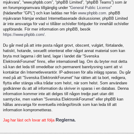
mjukvara”, “www.phpbb.com”, “phpBB Limited”, “phpBB Teams”) som är
en forumprogramvara tillgänglig under “
General Public License
”
(hädanefter “GPL”) och kan laddas ner från
www.phpbb.com
. phpBB
mjukvaran främjar endast Internetbaserade diskussioner, phpBB Limited
är inte ansvariga för vad vi tillåter och/eller förbjuder för innehåll och/eller
uppförande. För mer information om phpBB, besök
https://www.phpbb.com/
.
Du går med på att inte posta något grovt, obscent, vulgärt, förtalande,
hatiskt, hotande, sexuellt orienterat eller något annat material som kan
bryta mot lagarna i ditt land, lagar i landet där “Svenska
ElektronikForumet” finns, eller internationell lag. Om du bryter mot detta
så kan det leda till omedelbar och permanent bannlysning samt att vi
kontaktar din Internetleverantör. IP-adressen för alla inlägg sparas. Du går
med på att “Svenska ElektronikForumet” har rätten att ta bort, redigera,
flytta eller stänga vilka trådar som helst, när som helst. Som användare
godkänner du att all information du skriver in sparas i en databas. Denna
information kommer inte att delges till någon tredje part utan ditt
samtycke, men varken “Svenska ElektronikForumet” eller phpBB kan
hållas ansvariga för eventuella intrångsförsök som kan leda till att
information komprometteras.
Reglerna.
Jag har läst och lovar att följa