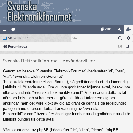
Wiki
Sök
na
Aktiva trådar
at
og
li
S
bb
Forumindex
eg
ga
m
ö
lä
ori
in
ed
Svenska ElektronikForumet - Användarvillkor
k
nk
er
le
Genom att besöka “Svenska ElektronikForumet” (hädanefter “vi”, “oss”,
ar
m
“vår”, “Svenska ElektronikForumet”,
“https://elektronikforumet.com/forum”), så godkänner du att du binder dig
juridiskt till följande avtal. Om du inte godkänner följande avtal, besök inte
eller använd inte “Svenska ElektronikForumet”. Vi kan ändra detta avtal
när som helst och vi kommer att göra allt för att informera dig om
ändringar, men det vore klokt av dig att granska denna sida regelbundet
på egen hand eftersom fortsatt användning av “Svenska
ElektronikForumet” även efter ändringar innebär att du godkänner att du är
juridiskt bunden till detta avtal.
Vårt forum drivs av phpBB (hädanefter “de”, “dem”, “deras”, “phpBB