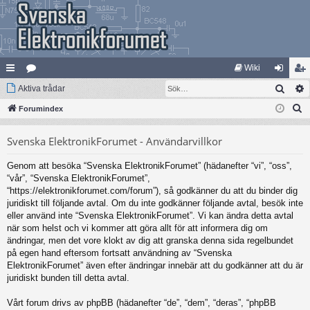
Wiki
Sök
na
Aktiva trådar
at
og
li
S
bb
Forumindex
eg
ga
m
ö
lä
ori
in
ed
Svenska ElektronikForumet - Användarvillkor
k
nk
er
le
Genom att besöka “Svenska ElektronikForumet” (hädanefter “vi”, “oss”,
ar
m
“vår”, “Svenska ElektronikForumet”,
“https://elektronikforumet.com/forum”), så godkänner du att du binder dig
juridiskt till följande avtal. Om du inte godkänner följande avtal, besök inte
eller använd inte “Svenska ElektronikForumet”. Vi kan ändra detta avtal
när som helst och vi kommer att göra allt för att informera dig om
ändringar, men det vore klokt av dig att granska denna sida regelbundet
på egen hand eftersom fortsatt användning av “Svenska
ElektronikForumet” även efter ändringar innebär att du godkänner att du är
juridiskt bunden till detta avtal.
Vårt forum drivs av phpBB (hädanefter “de”, “dem”, “deras”, “phpBB