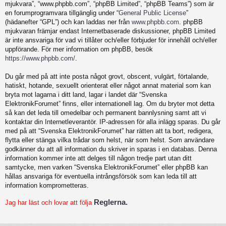
mjukvara”, “www.phpbb.com”, “phpBB Limited”, “phpBB Teams”) som är
en forumprogramvara tillgänglig under “
General Public License
”
(hädanefter “GPL”) och kan laddas ner från
www.phpbb.com
. phpBB
mjukvaran främjar endast Internetbaserade diskussioner, phpBB Limited
är inte ansvariga för vad vi tillåter och/eller förbjuder för innehåll och/eller
uppförande. För mer information om phpBB, besök
https://www.phpbb.com/
.
Du går med på att inte posta något grovt, obscent, vulgärt, förtalande,
hatiskt, hotande, sexuellt orienterat eller något annat material som kan
bryta mot lagarna i ditt land, lagar i landet där “Svenska
ElektronikForumet” finns, eller internationell lag. Om du bryter mot detta
så kan det leda till omedelbar och permanent bannlysning samt att vi
kontaktar din Internetleverantör. IP-adressen för alla inlägg sparas. Du går
med på att “Svenska ElektronikForumet” har rätten att ta bort, redigera,
flytta eller stänga vilka trådar som helst, när som helst. Som användare
godkänner du att all information du skriver in sparas i en databas. Denna
information kommer inte att delges till någon tredje part utan ditt
samtycke, men varken “Svenska ElektronikForumet” eller phpBB kan
hållas ansvariga för eventuella intrångsförsök som kan leda till att
information komprometteras.
Reglerna.
Jag har läst och lovar att följa