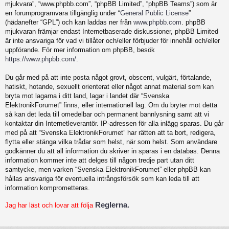
mjukvara”, “www.phpbb.com”, “phpBB Limited”, “phpBB Teams”) som är
en forumprogramvara tillgänglig under “
General Public License
”
(hädanefter “GPL”) och kan laddas ner från
www.phpbb.com
. phpBB
mjukvaran främjar endast Internetbaserade diskussioner, phpBB Limited
är inte ansvariga för vad vi tillåter och/eller förbjuder för innehåll och/eller
uppförande. För mer information om phpBB, besök
https://www.phpbb.com/
.
Du går med på att inte posta något grovt, obscent, vulgärt, förtalande,
hatiskt, hotande, sexuellt orienterat eller något annat material som kan
bryta mot lagarna i ditt land, lagar i landet där “Svenska
ElektronikForumet” finns, eller internationell lag. Om du bryter mot detta
så kan det leda till omedelbar och permanent bannlysning samt att vi
kontaktar din Internetleverantör. IP-adressen för alla inlägg sparas. Du går
med på att “Svenska ElektronikForumet” har rätten att ta bort, redigera,
flytta eller stänga vilka trådar som helst, när som helst. Som användare
godkänner du att all information du skriver in sparas i en databas. Denna
information kommer inte att delges till någon tredje part utan ditt
samtycke, men varken “Svenska ElektronikForumet” eller phpBB kan
hållas ansvariga för eventuella intrångsförsök som kan leda till att
information komprometteras.
Reglerna.
Jag har läst och lovar att följa