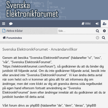
Wiki
Sök
na
Aktiva trådar
at
og
li
S
bb
Forumindex
eg
ga
m
ö
lä
ori
in
ed
Svenska ElektronikForumet - Användarvillkor
k
nk
er
le
Genom att besöka “Svenska ElektronikForumet” (hädanefter “vi”, “oss”,
ar
m
“vår”, “Svenska ElektronikForumet”,
“https://elektronikforumet.com/forum”), så godkänner du att du binder dig
juridiskt till följande avtal. Om du inte godkänner följande avtal, besök inte
eller använd inte “Svenska ElektronikForumet”. Vi kan ändra detta avtal
när som helst och vi kommer att göra allt för att informera dig om
ändringar, men det vore klokt av dig att granska denna sida regelbundet
på egen hand eftersom fortsatt användning av “Svenska
ElektronikForumet” även efter ändringar innebär att du godkänner att du är
juridiskt bunden till detta avtal.
Vårt forum drivs av phpBB (hädanefter “de”, “dem”, “deras”, “phpBB