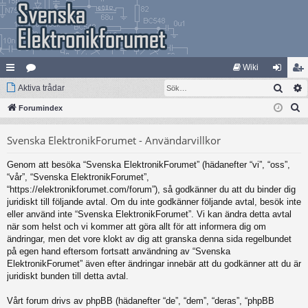
Wiki
Sök
na
Aktiva trådar
at
og
li
S
bb
Forumindex
eg
ga
m
ö
lä
ori
in
ed
Svenska ElektronikForumet - Användarvillkor
k
nk
er
le
Genom att besöka “Svenska ElektronikForumet” (hädanefter “vi”, “oss”,
ar
m
“vår”, “Svenska ElektronikForumet”,
“https://elektronikforumet.com/forum”), så godkänner du att du binder dig
juridiskt till följande avtal. Om du inte godkänner följande avtal, besök inte
eller använd inte “Svenska ElektronikForumet”. Vi kan ändra detta avtal
när som helst och vi kommer att göra allt för att informera dig om
ändringar, men det vore klokt av dig att granska denna sida regelbundet
på egen hand eftersom fortsatt användning av “Svenska
ElektronikForumet” även efter ändringar innebär att du godkänner att du är
juridiskt bunden till detta avtal.
Vårt forum drivs av phpBB (hädanefter “de”, “dem”, “deras”, “phpBB