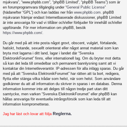
mjukvara”, “www.phpbb.com”, “phpBB Limited”, “phpBB Teams”) som är
en forumprogramvara tillgänglig under “
General Public License
”
(hädanefter “GPL”) och kan laddas ner från
www.phpbb.com
. phpBB
mjukvaran främjar endast Internetbaserade diskussioner, phpBB Limited
är inte ansvariga för vad vi tillåter och/eller förbjuder för innehåll och/eller
uppförande. För mer information om phpBB, besök
https://www.phpbb.com/
.
Du går med på att inte posta något grovt, obscent, vulgärt, förtalande,
hatiskt, hotande, sexuellt orienterat eller något annat material som kan
bryta mot lagarna i ditt land, lagar i landet där “Svenska
ElektronikForumet” finns, eller internationell lag. Om du bryter mot detta
så kan det leda till omedelbar och permanent bannlysning samt att vi
kontaktar din Internetleverantör. IP-adressen för alla inlägg sparas. Du går
med på att “Svenska ElektronikForumet” har rätten att ta bort, redigera,
flytta eller stänga vilka trådar som helst, när som helst. Som användare
godkänner du att all information du skriver in sparas i en databas. Denna
information kommer inte att delges till någon tredje part utan ditt
samtycke, men varken “Svenska ElektronikForumet” eller phpBB kan
hållas ansvariga för eventuella intrångsförsök som kan leda till att
information komprometteras.
Reglerna.
Jag har läst och lovar att följa