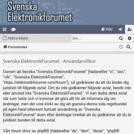
Wiki
Sök
na
Aktiva trådar
at
og
li
S
bb
Forumindex
eg
ga
m
ö
lä
ori
in
ed
Svenska ElektronikForumet - Användarvillkor
k
nk
er
le
Genom att besöka “Svenska ElektronikForumet” (hädanefter “vi”, “oss”,
ar
m
“vår”, “Svenska ElektronikForumet”,
“https://elektronikforumet.com/forum”), så godkänner du att du binder dig
juridiskt till följande avtal. Om du inte godkänner följande avtal, besök inte
eller använd inte “Svenska ElektronikForumet”. Vi kan ändra detta avtal
när som helst och vi kommer att göra allt för att informera dig om
ändringar, men det vore klokt av dig att granska denna sida regelbundet
på egen hand eftersom fortsatt användning av “Svenska
ElektronikForumet” även efter ändringar innebär att du godkänner att du är
juridiskt bunden till detta avtal.
Vårt forum drivs av phpBB (hädanefter “de”, “dem”, “deras”, “phpBB