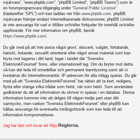
mjukvara”, “www.phpbb.com”, “phpBB Limited”, “phpBB Teams”) som är
en forumprogramvara tillgänglig under “
General Public License
”
(hädanefter “GPL”) och kan laddas ner från
www.phpbb.com
. phpBB
mjukvaran främjar endast Internetbaserade diskussioner, phpBB Limited
är inte ansvariga för vad vi tillåter och/eller förbjuder för innehåll och/eller
uppförande. För mer information om phpBB, besök
https://www.phpbb.com/
.
Du går med på att inte posta något grovt, obscent, vulgärt, förtalande,
hatiskt, hotande, sexuellt orienterat eller något annat material som kan
bryta mot lagarna i ditt land, lagar i landet där “Svenska
ElektronikForumet” finns, eller internationell lag. Om du bryter mot detta
så kan det leda till omedelbar och permanent bannlysning samt att vi
kontaktar din Internetleverantör. IP-adressen för alla inlägg sparas. Du går
med på att “Svenska ElektronikForumet” har rätten att ta bort, redigera,
flytta eller stänga vilka trådar som helst, när som helst. Som användare
godkänner du att all information du skriver in sparas i en databas. Denna
information kommer inte att delges till någon tredje part utan ditt
samtycke, men varken “Svenska ElektronikForumet” eller phpBB kan
hållas ansvariga för eventuella intrångsförsök som kan leda till att
information komprometteras.
Reglerna.
Jag har läst och lovar att följa