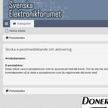
Kategorier
na
Aktiva trådar
bb
Forumindex
lä
Skicka e-postmeddelande om aktivering.
nk
Användarnamn:
ar
E-postadress:
Detta måste vara e-postadressen som är associerad med ditt konto. Om du inte har änd
kontrollpanelen så är detta e-postadressen som du registrerade ditt konto med.
Forumindex