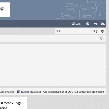
S
Wiki
Sök
Av
FA
og
li
Q
ga
m
in
ed
le
m
Kontakta oss
Ta bort alla kakor
Alla tidsangivelser är UTC+02:00 Europe/Stockholm