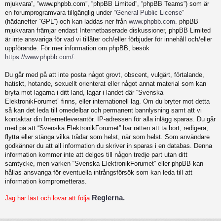
mjukvara”, “www.phpbb.com”, “phpBB Limited”, “phpBB Teams”) som är
en forumprogramvara tillgänglig under “
General Public License
”
(hädanefter “GPL”) och kan laddas ner från
www.phpbb.com
. phpBB
mjukvaran främjar endast Internetbaserade diskussioner, phpBB Limited
är inte ansvariga för vad vi tillåter och/eller förbjuder för innehåll och/eller
uppförande. För mer information om phpBB, besök
https://www.phpbb.com/
.
Du går med på att inte posta något grovt, obscent, vulgärt, förtalande,
hatiskt, hotande, sexuellt orienterat eller något annat material som kan
bryta mot lagarna i ditt land, lagar i landet där “Svenska
ElektronikForumet” finns, eller internationell lag. Om du bryter mot detta
så kan det leda till omedelbar och permanent bannlysning samt att vi
kontaktar din Internetleverantör. IP-adressen för alla inlägg sparas. Du går
med på att “Svenska ElektronikForumet” har rätten att ta bort, redigera,
flytta eller stänga vilka trådar som helst, när som helst. Som användare
godkänner du att all information du skriver in sparas i en databas. Denna
information kommer inte att delges till någon tredje part utan ditt
samtycke, men varken “Svenska ElektronikForumet” eller phpBB kan
hållas ansvariga för eventuella intrångsförsök som kan leda till att
information komprometteras.
Reglerna.
Jag har läst och lovar att följa