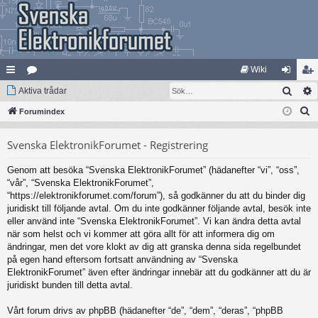
Wiki
Sök
na
Aktiva trådar
at
og
li
S
bb
Forumindex
eg
ga
m
ö
lä
ori
in
ed
Svenska ElektronikForumet - Registrering
k
nk
er
le
Genom att besöka “Svenska ElektronikForumet” (hädanefter “vi”, “oss”,
ar
m
“vår”, “Svenska ElektronikForumet”,
“https://elektronikforumet.com/forum”), så godkänner du att du binder dig
juridiskt till följande avtal. Om du inte godkänner följande avtal, besök inte
eller använd inte “Svenska ElektronikForumet”. Vi kan ändra detta avtal
när som helst och vi kommer att göra allt för att informera dig om
ändringar, men det vore klokt av dig att granska denna sida regelbundet
på egen hand eftersom fortsatt användning av “Svenska
ElektronikForumet” även efter ändringar innebär att du godkänner att du är
juridiskt bunden till detta avtal.
Vårt forum drivs av phpBB (hädanefter “de”, “dem”, “deras”, “phpBB