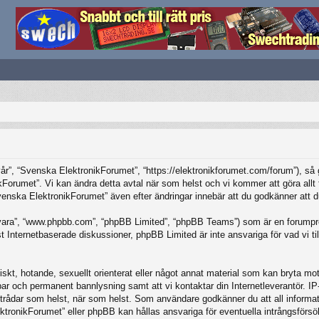
”, “Svenska ElektronikForumet”, “https://elektronikforumet.com/forum”), så god
Forumet”. Vi kan ändra detta avtal när som helst och vi kommer att göra allt f
ska ElektronikForumet” även efter ändringar innebär att du godkänner att du är
vara”, “www.phpbb.com”, “phpBB Limited”, “phpBB Teams”) som är en forumpro
Internetbaserade diskussioner, phpBB Limited är inte ansvariga för vad vi tillå
iskt, hotande, sexuellt orienterat eller något annat material som kan bryta mot 
elbar och permanent bannlysning samt att vi kontaktar din Internetleverantör. 
ilka trådar som helst, när som helst. Som användare godkänner du att all inform
ktronikForumet” eller phpBB kan hållas ansvariga för eventuella intrångsförsö