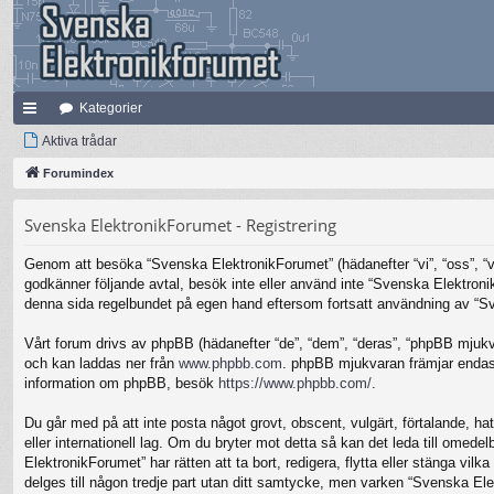
Kategorier
na
Aktiva trådar
bb
Forumindex
lä
Svenska ElektronikForumet - Registrering
nk
Genom att besöka “Svenska ElektronikForumet” (hädanefter “vi”, “oss”, “vår
ar
godkänner följande avtal, besök inte eller använd inte “Svenska Elektronik
denna sida regelbundet på egen hand eftersom fortsatt användning av “Sven
Vårt forum drivs av phpBB (hädanefter “de”, “dem”, “deras”, “phpBB mjuk
och kan laddas ner från
www.phpbb.com
. phpBB mjukvaran främjar endast 
information om phpBB, besök
https://www.phpbb.com/
.
Du går med på att inte posta något grovt, obscent, vulgärt, förtalande, hat
eller internationell lag. Om du bryter mot detta så kan det leda till omed
ElektronikForumet” har rätten att ta bort, redigera, flytta eller stänga v
delges till någon tredje part utan ditt samtycke, men varken “Svenska Ele