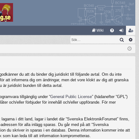
S
Wiki
Sök
Av
FA
og
li
Q
ga
m
in
ed
le
känner du att du binder dig juridiskt till följande avtal. Om du inte
m
ör att informera dig om ändringar, men det vore klokt av dig att granska
 juridiskt bunden till detta avtal.
gramvara tillgänglig under “
General Public License
” (hädanefter “GPL”)
ter och/eller förbjuder för innehåll och/eller uppförande. För mer
lagarna i ditt land, lagar i landet där “Svenska ElektronikForumet” finns,
IP-adressen för alla inlägg sparas. Du går med på att “Svenska
ation du skriver in sparas i en databas. Denna information kommer inte att
k som kan leda till att information komprometteras.