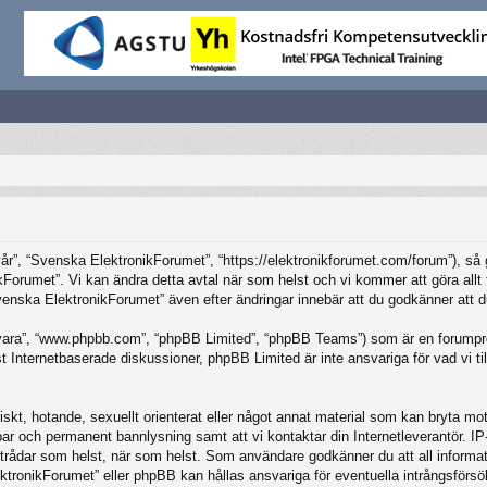
”, “Svenska ElektronikForumet”, “https://elektronikforumet.com/forum”), så god
Forumet”. Vi kan ändra detta avtal när som helst och vi kommer att göra allt f
ska ElektronikForumet” även efter ändringar innebär att du godkänner att du är
vara”, “www.phpbb.com”, “phpBB Limited”, “phpBB Teams”) som är en forumpro
Internetbaserade diskussioner, phpBB Limited är inte ansvariga för vad vi tillå
iskt, hotande, sexuellt orienterat eller något annat material som kan bryta mot 
elbar och permanent bannlysning samt att vi kontaktar din Internetleverantör. 
ilka trådar som helst, när som helst. Som användare godkänner du att all inform
ktronikForumet” eller phpBB kan hållas ansvariga för eventuella intrångsförsö