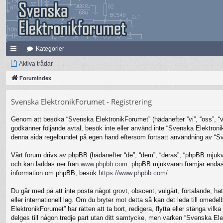
Kategorier
na
Aktiva trådar
bb
Forumindex
lä
Svenska ElektronikForumet - Registrering
nk
Genom att besöka “Svenska ElektronikForumet” (hädanefter “vi”, “oss”, “vår
ar
godkänner följande avtal, besök inte eller använd inte “Svenska Elektronik
denna sida regelbundet på egen hand eftersom fortsatt användning av “Sven
Vårt forum drivs av phpBB (hädanefter “de”, “dem”, “deras”, “phpBB mjuk
och kan laddas ner från
www.phpbb.com
. phpBB mjukvaran främjar endast 
information om phpBB, besök
https://www.phpbb.com/
.
Du går med på att inte posta något grovt, obscent, vulgärt, förtalande, hat
eller internationell lag. Om du bryter mot detta så kan det leda till omed
ElektronikForumet” har rätten att ta bort, redigera, flytta eller stänga v
delges till någon tredje part utan ditt samtycke, men varken “Svenska Ele