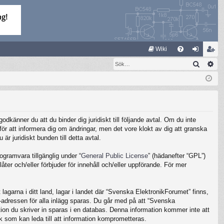
S
Wiki
Sök
Av
FA
og
li
Q
ga
m
in
ed
le
känner du att du binder dig juridiskt till följande avtal. Om du inte
m
ör att informera dig om ändringar, men det vore klokt av dig att granska
 juridiskt bunden till detta avtal.
gramvara tillgänglig under “
General Public License
” (hädanefter “GPL”)
ter och/eller förbjuder för innehåll och/eller uppförande. För mer
lagarna i ditt land, lagar i landet där “Svenska ElektronikForumet” finns,
IP-adressen för alla inlägg sparas. Du går med på att “Svenska
ation du skriver in sparas i en databas. Denna information kommer inte att
k som kan leda till att information komprometteras.