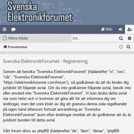
Wiki
Sök
na
Aktiva trådar
at
og
li
S
bb
Forumindex
eg
ga
m
ö
lä
ori
in
ed
Svenska ElektronikForumet - Registrering
k
nk
er
le
Genom att besöka “Svenska ElektronikForumet” (hädanefter “vi”, “oss”,
ar
m
“vår”, “Svenska ElektronikForumet”,
“https://elektronikforumet.com/forum”), så godkänner du att du binder dig
juridiskt till följande avtal. Om du inte godkänner följande avtal, besök inte
eller använd inte “Svenska ElektronikForumet”. Vi kan ändra detta avtal
när som helst och vi kommer att göra allt för att informera dig om
ändringar, men det vore klokt av dig att granska denna sida regelbundet
på egen hand eftersom fortsatt användning av “Svenska
ElektronikForumet” även efter ändringar innebär att du godkänner att du är
juridiskt bunden till detta avtal.
Vårt forum drivs av phpBB (hädanefter “de”, “dem”, “deras”, “phpBB