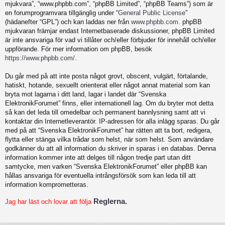
mjukvara”, “www.phpbb.com”, “phpBB Limited”, “phpBB Teams”) som är
en forumprogramvara tillgänglig under “
General Public License
”
(hädanefter “GPL”) och kan laddas ner från
www.phpbb.com
. phpBB
mjukvaran främjar endast Internetbaserade diskussioner, phpBB Limited
är inte ansvariga för vad vi tillåter och/eller förbjuder för innehåll och/eller
uppförande. För mer information om phpBB, besök
https://www.phpbb.com/
.
Du går med på att inte posta något grovt, obscent, vulgärt, förtalande,
hatiskt, hotande, sexuellt orienterat eller något annat material som kan
bryta mot lagarna i ditt land, lagar i landet där “Svenska
ElektronikForumet” finns, eller internationell lag. Om du bryter mot detta
så kan det leda till omedelbar och permanent bannlysning samt att vi
kontaktar din Internetleverantör. IP-adressen för alla inlägg sparas. Du går
med på att “Svenska ElektronikForumet” har rätten att ta bort, redigera,
flytta eller stänga vilka trådar som helst, när som helst. Som användare
godkänner du att all information du skriver in sparas i en databas. Denna
information kommer inte att delges till någon tredje part utan ditt
samtycke, men varken “Svenska ElektronikForumet” eller phpBB kan
hållas ansvariga för eventuella intrångsförsök som kan leda till att
information komprometteras.
Reglerna.
Jag har läst och lovar att följa