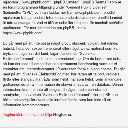
mjukvara”, “www.phpbb.com”, “phpBB Limited”, “phpBB Teams”) som är
en forumprogramvara tillgänglig under “
General Public License
”
(hädanefter “GPL”) och kan laddas ner från
www.phpbb.com
. phpBB
mjukvaran främjar endast Internetbaserade diskussioner, phpBB Limited
är inte ansvariga för vad vi tillåter och/eller förbjuder för innehåll och/eller
uppförande. För mer information om phpBB, besök
https://www.phpbb.com/
.
Du går med på att inte posta något grovt, obscent, vulgärt, förtalande,
hatiskt, hotande, sexuellt orienterat eller något annat material som kan
bryta mot lagarna i ditt land, lagar i landet där “Svenska
ElektronikForumet” finns, eller internationell lag. Om du bryter mot detta
så kan det leda till omedelbar och permanent bannlysning samt att vi
kontaktar din Internetleverantör. IP-adressen för alla inlägg sparas. Du går
med på att “Svenska ElektronikForumet” har rätten att ta bort, redigera,
flytta eller stänga vilka trådar som helst, när som helst. Som användare
godkänner du att all information du skriver in sparas i en databas. Denna
information kommer inte att delges till någon tredje part utan ditt
samtycke, men varken “Svenska ElektronikForumet” eller phpBB kan
hållas ansvariga för eventuella intrångsförsök som kan leda till att
information komprometteras.
Reglerna.
Jag har läst och lovar att följa