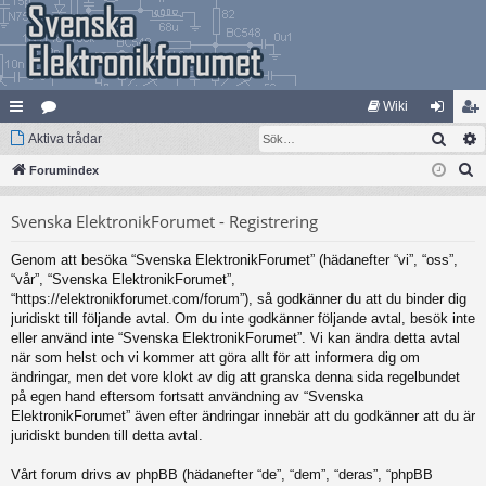
Wiki
Sök
na
Aktiva trådar
at
og
li
S
bb
Forumindex
eg
ga
m
ö
lä
ori
in
ed
Svenska ElektronikForumet - Registrering
k
nk
er
le
Genom att besöka “Svenska ElektronikForumet” (hädanefter “vi”, “oss”,
ar
m
“vår”, “Svenska ElektronikForumet”,
“https://elektronikforumet.com/forum”), så godkänner du att du binder dig
juridiskt till följande avtal. Om du inte godkänner följande avtal, besök inte
eller använd inte “Svenska ElektronikForumet”. Vi kan ändra detta avtal
när som helst och vi kommer att göra allt för att informera dig om
ändringar, men det vore klokt av dig att granska denna sida regelbundet
på egen hand eftersom fortsatt användning av “Svenska
ElektronikForumet” även efter ändringar innebär att du godkänner att du är
juridiskt bunden till detta avtal.
Vårt forum drivs av phpBB (hädanefter “de”, “dem”, “deras”, “phpBB