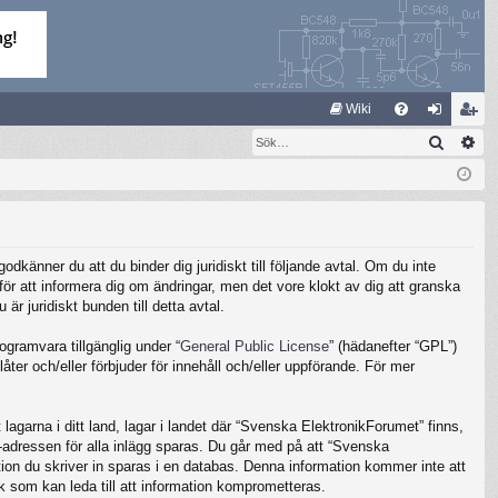
S
Wiki
Sök
Av
FA
og
li
Q
ga
m
in
ed
le
känner du att du binder dig juridiskt till följande avtal. Om du inte
m
ör att informera dig om ändringar, men det vore klokt av dig att granska
 juridiskt bunden till detta avtal.
gramvara tillgänglig under “
General Public License
” (hädanefter “GPL”)
ter och/eller förbjuder för innehåll och/eller uppförande. För mer
lagarna i ditt land, lagar i landet där “Svenska ElektronikForumet” finns,
IP-adressen för alla inlägg sparas. Du går med på att “Svenska
ation du skriver in sparas i en databas. Denna information kommer inte att
k som kan leda till att information komprometteras.