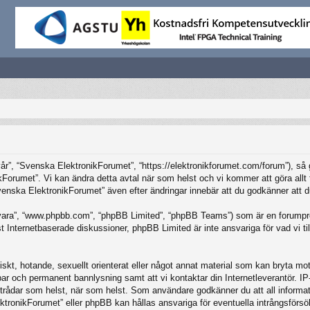
”, “Svenska ElektronikForumet”, “https://elektronikforumet.com/forum”), så god
Forumet”. Vi kan ändra detta avtal när som helst och vi kommer att göra allt f
ska ElektronikForumet” även efter ändringar innebär att du godkänner att du är
vara”, “www.phpbb.com”, “phpBB Limited”, “phpBB Teams”) som är en forumpro
Internetbaserade diskussioner, phpBB Limited är inte ansvariga för vad vi tillå
iskt, hotande, sexuellt orienterat eller något annat material som kan bryta mot 
elbar och permanent bannlysning samt att vi kontaktar din Internetleverantör. 
ilka trådar som helst, när som helst. Som användare godkänner du att all inform
ktronikForumet” eller phpBB kan hållas ansvariga för eventuella intrångsförsö