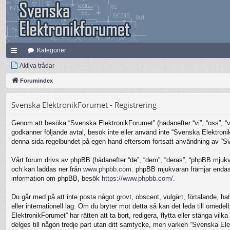
Kategorier
na
Aktiva trådar
bb
Forumindex
lä
Svenska ElektronikForumet - Registrering
nk
Genom att besöka “Svenska ElektronikForumet” (hädanefter “vi”, “oss”, “vår
ar
godkänner följande avtal, besök inte eller använd inte “Svenska Elektronik
denna sida regelbundet på egen hand eftersom fortsatt användning av “Sven
Vårt forum drivs av phpBB (hädanefter “de”, “dem”, “deras”, “phpBB mjuk
och kan laddas ner från
www.phpbb.com
. phpBB mjukvaran främjar endast 
information om phpBB, besök
https://www.phpbb.com/
.
Du går med på att inte posta något grovt, obscent, vulgärt, förtalande, hat
eller internationell lag. Om du bryter mot detta så kan det leda till omed
ElektronikForumet” har rätten att ta bort, redigera, flytta eller stänga v
delges till någon tredje part utan ditt samtycke, men varken “Svenska Ele