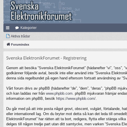
Kategorier
na
Aktiva trådar
bb
Forumindex
lä
Svenska ElektronikForumet - Registrering
nk
Genom att besöka “Svenska ElektronikForumet” (hädanefter “vi”, “oss”, “vår
ar
godkänner följande avtal, besök inte eller använd inte “Svenska Elektronik
denna sida regelbundet på egen hand eftersom fortsatt användning av “Sven
Vårt forum drivs av phpBB (hädanefter “de”, “dem”, “deras”, “phpBB mjuk
och kan laddas ner från
www.phpbb.com
. phpBB mjukvaran främjar endast 
information om phpBB, besök
https://www.phpbb.com/
.
Du går med på att inte posta något grovt, obscent, vulgärt, förtalande, hat
eller internationell lag. Om du bryter mot detta så kan det leda till omed
ElektronikForumet” har rätten att ta bort, redigera, flytta eller stänga v
delges till någon tredje part utan ditt samtycke, men varken “Svenska Ele