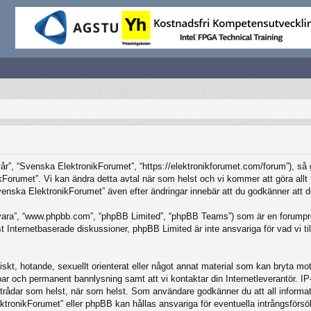
”, “Svenska ElektronikForumet”, “https://elektronikforumet.com/forum”), så god
Forumet”. Vi kan ändra detta avtal när som helst och vi kommer att göra allt f
ska ElektronikForumet” även efter ändringar innebär att du godkänner att du är
vara”, “www.phpbb.com”, “phpBB Limited”, “phpBB Teams”) som är en forumpro
Internetbaserade diskussioner, phpBB Limited är inte ansvariga för vad vi tillå
iskt, hotande, sexuellt orienterat eller något annat material som kan bryta mot 
elbar och permanent bannlysning samt att vi kontaktar din Internetleverantör. 
ilka trådar som helst, när som helst. Som användare godkänner du att all inform
ktronikForumet” eller phpBB kan hållas ansvariga för eventuella intrångsförsö