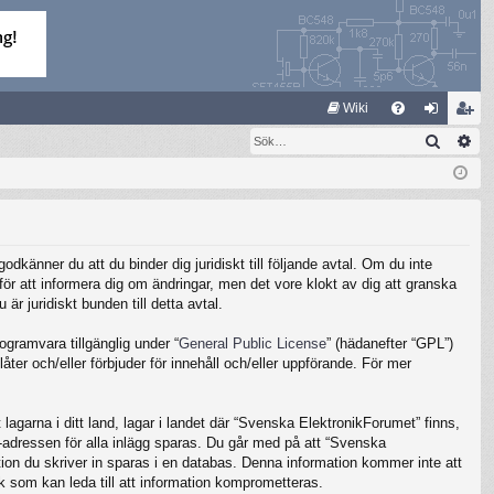
S
Wiki
Sök
Av
FA
og
li
Q
ga
m
in
ed
le
känner du att du binder dig juridiskt till följande avtal. Om du inte
m
ör att informera dig om ändringar, men det vore klokt av dig att granska
 juridiskt bunden till detta avtal.
gramvara tillgänglig under “
General Public License
” (hädanefter “GPL”)
ter och/eller förbjuder för innehåll och/eller uppförande. För mer
lagarna i ditt land, lagar i landet där “Svenska ElektronikForumet” finns,
IP-adressen för alla inlägg sparas. Du går med på att “Svenska
ation du skriver in sparas i en databas. Denna information kommer inte att
k som kan leda till att information komprometteras.