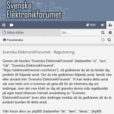
Wiki
Sök
na
Aktiva trådar
at
og
li
S
bb
Forumindex
eg
ga
m
ö
lä
ori
in
ed
Svenska ElektronikForumet - Registrering
k
nk
er
le
Genom att besöka “Svenska ElektronikForumet” (hädanefter “vi”, “oss”,
ar
m
“vår”, “Svenska ElektronikForumet”,
“https://elektronikforumet.com/forum”), så godkänner du att du binder dig
juridiskt till följande avtal. Om du inte godkänner följande avtal, besök inte
eller använd inte “Svenska ElektronikForumet”. Vi kan ändra detta avtal
när som helst och vi kommer att göra allt för att informera dig om
ändringar, men det vore klokt av dig att granska denna sida regelbundet
på egen hand eftersom fortsatt användning av “Svenska
ElektronikForumet” även efter ändringar innebär att du godkänner att du är
juridiskt bunden till detta avtal.
Vårt forum drivs av phpBB (hädanefter “de”, “dem”, “deras”, “phpBB